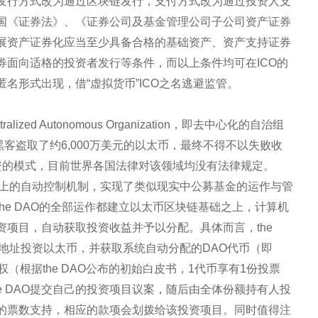
发行方式改为通过区块链发行，支付方式改为通过投资人支
国《证券法》、《证券公司及基金管理公司子公司资产证券
展资产证券化应当至少具备合格的基础资产、资产支持证券
券面向适格的投资者发行等条件，而以上条件均可在ICO的
名形式出现，借“虚拟货币”ICO之名逃避监管。
alized Autonomous Organization，即去中心化的自治组
客盗取了约6,000万美元的以太币，最终不得不以失败收
至融资的模式，目前世界各国法律对该领域均没有法律规定。
代码上的自动控制机制，实现了类似现实中公募基金的运作与管
he DAO的全部运作都建立以太币区块链基础之上，计算机
项目，自动获取投资收益并予以分配。具体而言，the
地址投资以太币，并获取系统自动分配的DAO代币（即
票权（根据the DAO公布的初始白皮书，1代币享有1份投票
e DAO提交自己的投资项目议案，随后由全体份额持有人投
的票数支持，相应的款项会划拨给该投资项目。同时值得注