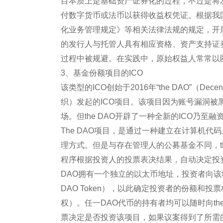
目本质上是基础资产证券化的过程，不过是将
付数字货币或法币以获得收益权凭证。根据我
化业务管理规定》等相关法律法规的规定，开
的发行人与托管人具有相应资格、资产支持证
过程中被规避。在实践中，原始权益人常常以匿
3、基金份额项目的ICO
该类型的ICO创始于2016年“the DAO”（Decentr
织）发起的ICO项目。该项目因为账号漏洞被黑
场。但the DAO开辟了一种全新的ICO乃
The DAO项目，是通过一种建立在计算机
理方式。但是与存在管理人的公募基金不同，t
程序根据投资人的投票表决结果，自动决定投资
DAO拥有一个独立的以太币地址，投资者向该
DAO Token），以此确定投资者的份额和投
权）。任一DAO代币的持有者均可以随时向th
票决定是否投资该项目，如果议案得到了所需