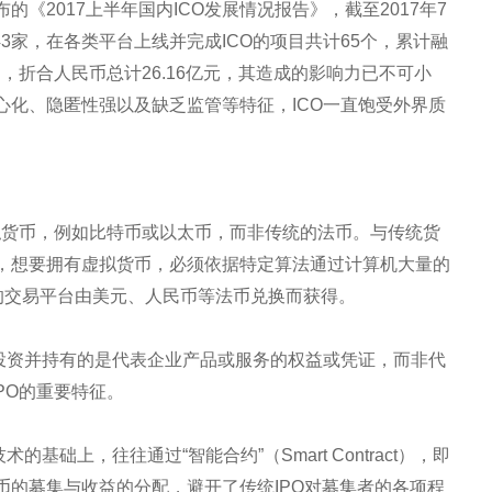
《2017上半年国内ICO发展情况报告》，截至2017年7
43家，在各类平台上线并完成ICO的项目共计65个，累计融
36以太币，折合人民币总计26.16亿元，其造成的影响力已不可小
心化、隐匿性强以及缺乏监管等特征，ICO一直饱受外界质
虚拟货币，例如比特币或以太币，而非传统的法币。与传统货
，想要拥有虚拟货币，必须依据特定算法通过计算机大量的
的交易平台由美元、人民币等法币兑换而获得。
常投资并持有的是代表企业产品或服务的权益或凭证，而非代
PO的重要特征。
基础上，往往通过“智能合约”（Smart Contract），即
币的募集与收益的分配，避开了传统IPO对募集者的各项程