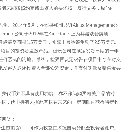
募集者未能按照约定或出资人的要求按时履行义务，应当向
14年5月，在华盛顿州起诉Altius Management公
gement公司于2012年在Kickstarter上为其游戏套牌项
ds”发起众筹，目标筹资额是1.5万美元，实际上最终筹集到了2.5万美元。
公司应该向项目的投资者发放产品。但该公司在预定发货日期的一年
任何形式的沟通。最终，检察官认定被告在项目中存在对支
求发起人退还投资人全部众筹资金，并支付罚款及赔偿金共
的相关代币并不具有使用功能，亦不作为购买相关产品的对
收益权，代币持有人据此有权在未来的一定期限内获得特定收
下两类：
产生虚拟货币，可作为收益由系统自动分配至投资者账户。