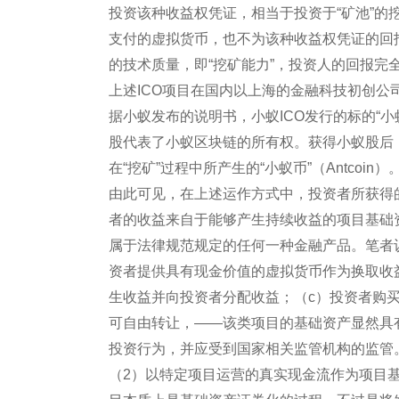
投资该种收益权凭证，相当于投资于“矿池”的
支付的虚拟货币，也不为该种收益权凭证的回
的技术质量，即“挖矿能力”，投资人的回报完全
上述ICO项目在国内以上海的金融科技初创公司区
据小蚁发布的说明书，小蚁ICO发行的标的“小蚁
股代表了小蚁区块链的所有权。获得小蚁股后
在“挖矿”过程中所产生的“小蚁币”（Antcoin）
由此可见，在上述运作方式中，投资者所获得
者的收益来自于能够产生持续收益的项目基础
属于法律规范规定的任何一种金融产品。笔者
资者提供具有现金价值的虚拟货币作为换取收
生收益并向投资者分配收益；（c）投资者购
可自由转让，——该类项目的基础资产显然具
投资行为，并应受到国家相关监管机构的监管
（2）以特定项目运营的真实现金流作为项目基