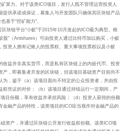
挖矿算力。对于该类ICO项目，发行人既不管理运营投资人
报提供承诺或保证，募集人与开发团队只确保其区块链产品
也基于“挖矿能力”。
块链平台“小蚁”于2015年10月发起的ICO最为典型。根
股”（Antshares）可由投资人通过比特币加以购买，小蚁
，投资人拥有记账人的投票权、重大事项投票权以及小蚁
。
的收益并非真实货币，而是私有区块链上的内嵌代币。投资
资产，即募集者开发的区块链，但该项目基础资产目前尚不
认为，鉴于（a）该项目面向不特定的公众投资者，并由投
益权凭证的对价；（b）该项目通过持续运行一定期间，产
买项目份额，享有收益并承担风险；（d）投资人获得的份额
有金融产品的特性，该类项目的ICO应当视作对金融产品的
。
础资产，并通过区块链公开发行收益权份额。该类ICO项