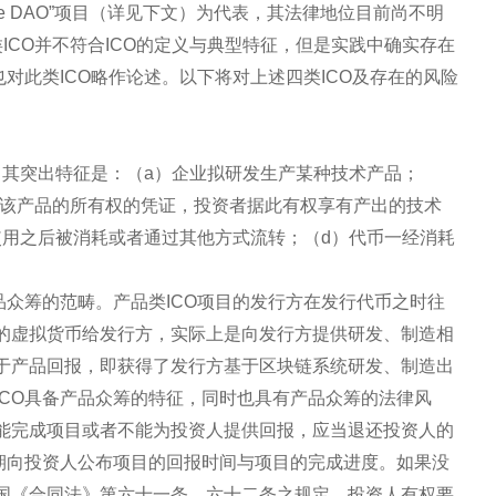
e DAO”项目（详见下文）为代表，其法律地位目前尚不明
ICO并不符合ICO的定义与典型特征，但是实践中确实存在
对此类ICO略作论述。以下将对上述四类ICO及存在的风险
型，其突出特征是：（a）企业拟研发生产某种技术产品；
于该产品的所有权的凭证，投资者据此有权享有产出的技术
使用之后被消耗或者通过其他方式流转；（d）代币一经消耗
品众筹的范畴。产品类ICO项目的发行方在发行代币之时往
的虚拟货币给发行方，实际上是向发行方提供研发、制造相
于产品回报，即获得了发行方基于区块链系统研发、制造出
ICO具备产品众筹的特征，同时也具有产品众筹的法律风
能完成项目或者不能为投资人提供回报，应当退还投资人的
定期向投资人公布项目的回报时间与项目的完成进度。如果没
国《合同法》第六十一条、六十二条之规定，投资人有权要