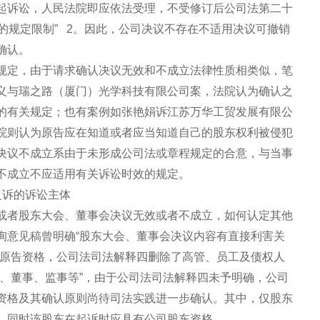
起诉讼，人民法院即应依法受理，不受修订后公司法第二十
的规定限制” 2。因此，公司决议不存在不适用决议可撤销
确认。
规定，由于请求确认决议无效和不成立法律性质相类似，笔
义与瑞之路（厦门）光学科技有限公司案，法院认为确认之
的有关规定；也有案例如张艳娟诉江苏万华工贸发展有限公
院则认为原告应在知道或者应当知道自己的股东权利被侵犯
决议不成立系由于未形成公司法或章程规定的合意，与当事
不成立不应适用有关诉讼时效的规定。
之诉的诉讼主体
或者股东大会、董事会决议无效或者不成立，如何认定其他
询意见稿曾明确“股东大会、董事会决议内容有直接利害关
有原告资格，公司法司法解释四删除了高管、员工及债权人
东、董事、监事等”，由于公司法司法解释四未予明确，公司
资格及其确认原则尚待司法实践进一步确认。其中，仅股东
，同时该股东在起诉时应具有公司股东资格。