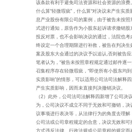
该条款有利于避免司法资源和社会资源的浪费
什么算“轻微瑕疵”，什么算“对决议未产生实
息产业股份有限公司的案例，由于被告未按照
式进行通知，原告作为小股东起诉请求撤销股
投反对票，也不会影响决议的通过，法院也考
终设定一个合理期限进行补救，被告在判决生
案及股东大会通过的决议予以追认,否则被告
笔者认为，“被告未按照章程规定通过邮件逐
召集程序存在轻微瑕疵，“即使所有小股东均到
实质影响”的情形，可以适用公司法司法解释
产生实质影响，因而未直接判决撤销决议。
（2）此外，公司法司法解释四新增了公司决
为，公司决议不成立不同于无效和可撤销，决
议事项进行表决等，从法律行为的角度去理解
公司法或公司章程规定的合意，决议无效和可
方式违反法律、行政法规或公司章程的规定而