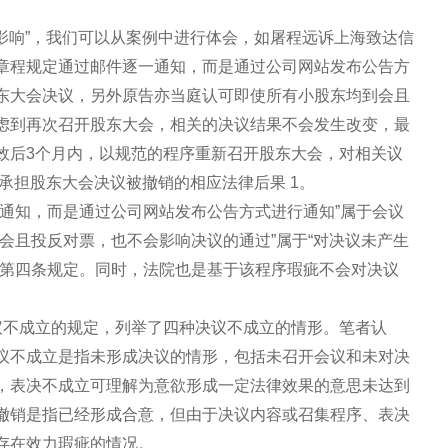
。
质影响”，我们可以从案例中进行体会，如屠程远诉上海致达信
章程规定通过邮件逐一通知，而是通过公司网站发布公告方
东大会决议，另外原告亦当庭认可即使所有小股东均到会且
虑到再次召开股东大会，相关的决议结果不会发生改变，最
效后3个月内，以规范的程序重新召开股东大会，对相关议
应承担股东大会决议被撤销的相应法律后果 1。
一通知，而是通过公司网站发布公告方式进行通知”属于会议
会且投反对票，也不会影响决议的通过”属于“对决议未产生
四第四条规定。同时，法院也是基于该程序瑕疵不会对决议
议不成立的规定，列举了四种决议不成立的情形。笔者认
议不成立是指未形成决议的情形，包括未召开会议和未对决
，表决不成立可理解为意欲形成一定法律效果的意思未达到
撤销是指已经形成合意，但由于决议内容或召集程序、表决
存在效力瑕疵的情况。