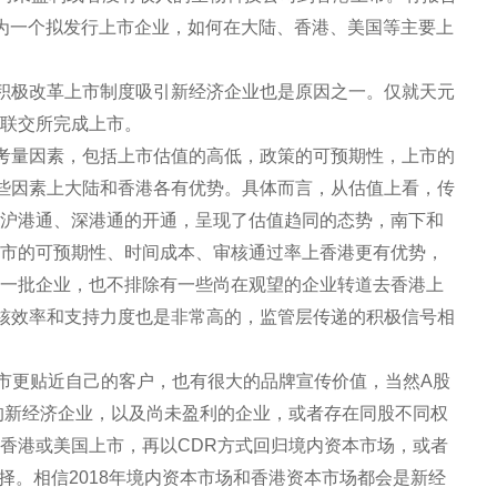
。作为一个拟发行上市企业，如何在大陆、香港、美国等主要上
积极改革上市制度吸引新经济企业也是原因之一。仅就天元
港联交所完成上市。
考量因素，包括上市估值的高低，政策的可预期性，上市的
些因素上大陆和香港各有优势。具体而言，从估值上看，传
着沪港通、深港通的开通，呈现了估值趋同的态势，南下和
上市的可预期性、时间成本、审核通过率上香港更有优势，
了一批企业，也不排除有一些尚在观望的企业转道去香港上
核效率和支持力度也是非常高的，监管层传递的积极信号相
上市更贴近自己的客户，也有很大的品牌宣传价值，当然A股
构的新经济企业，以及尚未盈利的企业，或者存在同股不同权
在香港或美国上市，再以CDR方式回归境内资本市场，或者
择。相信2018年境内资本市场和香港资本市场都会是新经