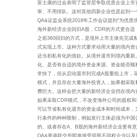
富士康的过会表明了监管层争取优质企业上市资
审、不用排队。这对其他四新企业也是起到一
QA&证监会系统2018年工作会议提到“为优
海外新经济企业回归A股，CDR的方式更合
之前360回归的方式，是境外上市主体先完
式实现上市。这种方式要求动用大量的境内资
还当初私有化的借款。从境外退市到境内重新
化、是否有合适的境外资金来源、资金能否顺
常快了，但从启动退市到完成A股重组上市，花
模式，并且存在大量海外投资人，如果都采取
费巨大。这样会把大量的新经济企业挡在境内
如果采取CDR模式，不改变海外公司的股权
可以节省私有化退市的资金成本和时间成本，
行条件的种种限制，例如发行主体必须为中国
的、或者存在A、B股的海外新经济企业更有
QA&香港联交所即将接受同股不同权企业以