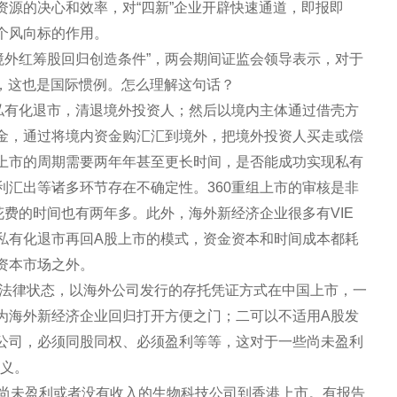
源的决心和效率，对“四新”企业开辟快速通道，即报即
个风向标的作用。
质境外红筹股回归创造条件”，两会期间证监会领导表示，对于
适，这也是国际惯例。怎么理解这句话？
成私有化退市，清退境外投资人；然后以境内主体通过借壳方
金，通过将境内资金购汇汇到境外，把境外投资人买走或偿
上市的周期需要两年年甚至更长时间，是否能成功实现私有
利汇出等诸多环节存在不确定性。360重组上市的审核是非
费的时间也有两年多。此外，海外新经济企业很多有VIE
私有化退市再回A股上市的模式，资金资本和时间成本都耗
资本市场之外。
和法律状态，以海外公司发行的存托凭证方式在中国上市，一
为海外新经济企业回归打开方便之门；二可以不适用A股发
公司，必须同股同权、必须盈利等等，这对于一些尚未盈利
意义。
及尚未盈利或者没有收入的生物科技公司到香港上市。有报告