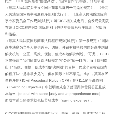
此外，CICC也闪耀着“便捷高效”、“国际合作”的特点。仔细研读
《最高人民法院关于设立国际商事法庭若干问题的规定》、《最高
人民法院国际商事法庭程序规则(试行)》、《最高人民法院国际商
事专家委员会工作规则(试行)》等CICC相关规定后，会发现最高院
在设计CICC程序时对国际规则（包括英美法系程序规则）的吸收
和借鉴。
《最高人民法院国际商事法庭程序规则(试行)》第一条规定：“国际
商事法庭为当事人提供诉讼、调解、仲裁有机衔接的国际商事纠纷
解决机制，公正、高效、便捷、低成本地解决纠纷。”可见， CICC
不仅强调了我们民事诉讼法所规定的“公正”这一目的，而且特别提
出了“高效、便捷、低成本地解决纠纷”的目标，而这个目标在国内
的程序法中是非常少见的，但在国际上却不罕见。比如，英国在民
事程序规则Civil Procedural Rules（CPR）规则1.1的至高原则
（Overriding Objective）中就明确规定了处理案件需要公正且成
本适当（to deal with cases justly and at proportionate cost），
而成本适当的要求就包括节省成本（saving expense）。
CICC在程序规则开篇就明确“公正、高效、便捷、低成本”的目标，