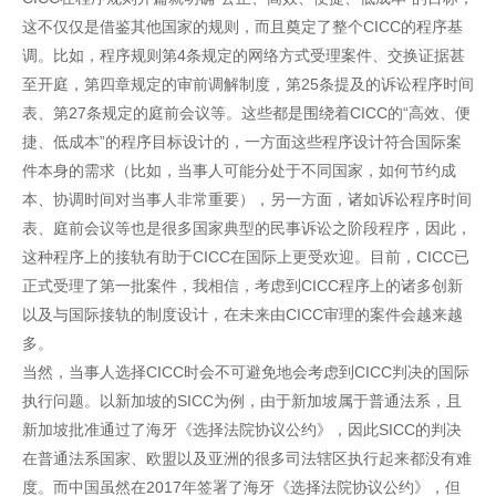
这不仅仅是借鉴其他国家的规则，而且奠定了整个CICC的程序基
调。比如，程序规则第4条规定的网络方式受理案件、交换证据甚
至开庭，第四章规定的审前调解制度，第25条提及的诉讼程序时间
表、第27条规定的庭前会议等。这些都是围绕着CICC的“高效、便
捷、低成本”的程序目标设计的，一方面这些程序设计符合国际案
件本身的需求（比如，当事人可能分处于不同国家，如何节约成
本、协调时间对当事人非常重要），另一方面，诸如诉讼程序时间
表、庭前会议等也是很多国家典型的民事诉讼之阶段程序，因此，
这种程序上的接轨有助于CICC在国际上更受欢迎。目前，CICC已
正式受理了第一批案件，我相信，考虑到CICC程序上的诸多创新
以及与国际接轨的制度设计，在未来由CICC审理的案件会越来越
多。
当然，当事人选择CICC时会不可避免地会考虑到CICC判决的国际
执行问题。以新加坡的SICC为例，由于新加坡属于普通法系，且
新加坡批准通过了海牙《选择法院协议公约》，因此SICC的判决
在普通法系国家、欧盟以及亚洲的很多司法辖区执行起来都没有难
度。而中国虽然在2017年签署了海牙《选择法院协议公约》，但