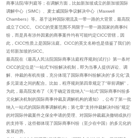
商事法院/审判庭等；在调解方面，比如新加坡成立的新加坡国际
调解中心（SIMC）、麦士威国际争议解决中心（Maxwell
Chambers）等。基于这种国际潮流及一带一路的大背景，最高院
成立了CICC。 CICC的受案范围不局限于一带一路国家的商事纠
纷，而是具有涉外因素的商事案件均有可能约定CICC管辖，因
此，CICC性质上是国际法庭。CICC的英文名称也是借鉴了我们的
近邻新加坡的SICC。
最高院在《最高人民法院国际商事法庭程序规则(试行)》第一条对
CICC的定位是“一站式”纠纷解决机制，即为当事人提供诉讼、调
解、仲裁的有机衔接，充分体现了国际商事纠纷解决的“多元化”及
多元渠道之间的配合。比如，程序规则第四章规定了“审前调解”，
为此，最高院发布了《关于确定首批纳入“一站式”国际商事纠纷多
元化解决机制的国际商事仲裁及调解机构的通知》，公布了第一批
纳入一站式的国际商事调解机构；第七章“支持仲裁解决纠纷”规定
的对国际仲裁案件之保全申请的受理、对国际仲裁裁决撤销或执行
的支持等，这些都体现了国际商事纠纷（至少在中国）的多元化的
发展趋势。