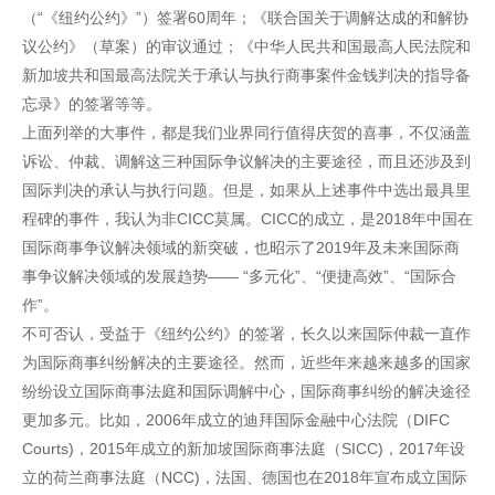
（“《纽约公约》”）签署60周年；《联合国关于调解达成的和解协
议公约》（草案）的审议通过；《中华人民共和国最高人民法院和
新加坡共和国最高法院关于承认与执行商事案件金钱判决的指导备
忘录》的签署等等。
上面列举的大事件，都是我们业界同行值得庆贺的喜事，不仅涵盖
诉讼、仲裁、调解这三种国际争议解决的主要途径，而且还涉及到
国际判决的承认与执行问题。但是，如果从上述事件中选出最具里
程碑的事件，我认为非CICC莫属。CICC的成立，是2018年中国在
国际商事争议解决领域的新突破，也昭示了2019年及未来国际商
事争议解决领域的发展趋势—— “多元化”、“便捷高效”、“国际合
作”。
不可否认，受益于《纽约公约》的签署，长久以来国际仲裁一直作
为国际商事纠纷解决的主要途径。然而，近些年来越来越多的国家
纷纷设立国际商事法庭和国际调解中心，国际商事纠纷的解决途径
更加多元。比如，2006年成立的迪拜国际金融中心法院（DIFC
Courts)，2015年成立的新加坡国际商事法庭（SICC)，2017年设
立的荷兰商事法庭（NCC)，法国、德国也在2018年宣布成立国际