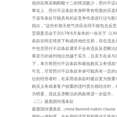
他供应商采购醇酯十二的情况极少，照付不议
事实上，照付不议条款本身即带有明显的买卖
于该等条款可能具有的反竞争性便进行过勾勒?，在E
指出，“这些长期天然气供应合同不能包含反竞
贸易委员会于2017年6月发布的一份关于《L
条款在特定情形下构成排他性交易，存在违反
中包含照付不议条款通常不会有违反反垄断法
果卖方的谈判地位优越于买方，且卖方在未与
下，单方将照付不议条款和最低购买义务强加
可见，尽管照付不议条款本身可能具有一定的
位的经营者时，在采用该条款时建议更为慎重
购买义务或者客户较重的违约责任相结合时，
为明显，违反反垄断法的风险将进一步提升。
（二）最惠国待遇条款
最惠国待遇条款（most-favored-natio
用的一项制度。在长期经济贸易和商业实践的