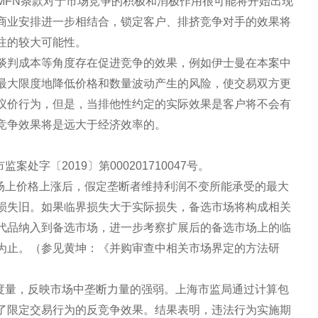
MFN条款对于市场竞争的积极和消极作用很可能将开始出现
商业安排进一步相结合，锁定客户、排挤竞争对手的效果将
注的较大可能性。
谈判成本等角度存在促进竞争的效果，例如伊士曼在本案中
最大限度地降低价格和数量波动产生的风险，使交易双方更
议价行为，但是，当排他性约定的实际效果是客户将不会有
竞争效果将是远大于经济效率的。
处字〔2019〕第000201710047号。
市场上价格上涨后，假定垄断者维持利润不变所能承受的最大
损失旧。如果临界损失大于实际损失，备选市场将构成相关
代品纳入到备选市场，进一步考察扩展后的备选市场上的临
为止。（参见黄坤：《并购审查中相关市场界定的方法研
的度量，反映市场中垄断力量的强弱。上海市监局通过计算包
了限定交易行为的反竞争效果。结果表明，违法行为实施期