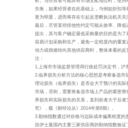
析。当经营者可能具有市场支配地位时，使用
失衡，如果经营者在此基础上，与例如折扣等
更为明显，进而将存在引起反垄断执法机关关
最后，尽管某些排他性约定可能从效率、降低
提出，其与客户确定最低采购量的目的是为了
容易计划采购和生产，避免一定程度内的重复
动力或很难转向其他供应商时，整体来看的反
注：
1.上海市市场监督管理局行政处罚决定书，沪市监案
2.临界损失分析方法的核心思想是考察备选
理论损失（临界损失）是否会大于预计的实际
市场，否则，需要将备选市场上产品的紧密替
界损失和实际损失的关系，直到前者大于后者
究》，载《财经论丛》2014年第8期）。
3.勒纳指数通过对价格与边际成本偏离程度
括伊士曼国内主要三家供应商的勒纳指数验证