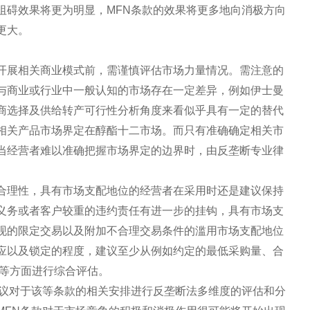
阻碍效果将更为明显，MFN条款的效果将更多地向消极方向
更大。
开展相关商业模式前，需谨慎评估市场力量情况。需注意的
与商业或行业中一般认知的市场存在一定差异，例如伊士曼
商选择及供给转产可行性分析角度来看似乎具有一定的替代
相关产品市场界定在醇酯十二市场。而只有准确确定相关市
当经营者难以准确把握市场界定的边界时，由反垄断专业律
合理性，具有市场支配地位的经营者在采用时还是建议保持
义务或者客户较重的违约责任有进一步的挂钩，具有市场支
现的限定交易以及附加不合理交易条件的滥用市场支配地位
应以及锁定的程度，建议至少从例如约定的最低采购量、合
围等方面进行综合评估。
建议对于该等条款的相关安排进行反垄断法多维度的评估和分