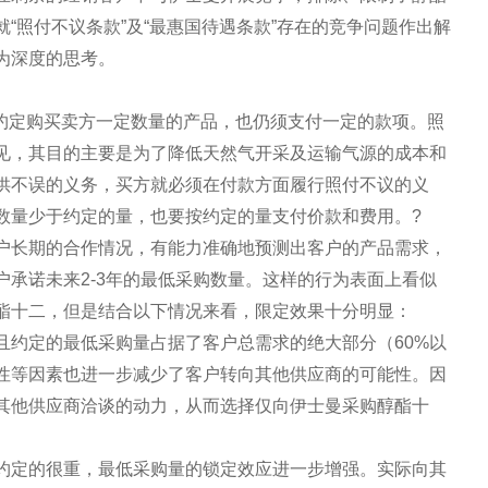
“照付不议条款”及“最惠国待遇条款”存在的竞争问题作出解
为深度的思考。
方未按约定购买卖方一定数量的产品，也仍须支付一定的款项。照
见，其目的主要是为了降低天然气开采及运输气源的成本和
供不误的义务，买方就必须在付款方面履行照付不议的义
数量少于约定的量，也要按约定的量支付价款和费用。?
户长期的合作情况，有能力准确地预测出客户的产品需求，
承诺未来2-3年的最低采购数量。这样的行为表面上看似
酯十二，但是结合以下情况来看，限定效果十分明显：
且约定的最低采购量占据了客户总需求的绝大部分（60%以
性等因素也进一步减少了客户转向其他供应商的可能性。因
其他供应商洽谈的动力，从而选择仅向伊士曼采购醇酯十
约定的很重，最低采购量的锁定效应进一步增强。实际向其