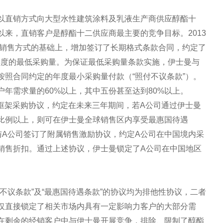
以直销方式向大型水性建筑涂料及乳液生产商供应醇酯十
来，直销客户是醇酯十二供应商最主要的竞争目标。2013
有销售方式的基础上，增加签订了长期格式条款合同，约定了
年度的最低采购量。为保证最低采购量条款实施，伊士曼与
按照合同约定的年度最小采购量付款（“照付不议条款”）。
年需求量的60%以上，其中五份甚至达到80%以上。
球框架采购协议，约定在未来三年期间，若A公司通过伊士曼
比例以上，则可在伊士曼全球销售区内享受最惠国待遇
与A公司签订了附属销售激励协议，约定A公司在中国境内采
销售折扣。通过上述协议，伊士曼锁定了A公司在中国地区
不议条款”及“最惠国待遇条款”的协议均为排他性协议，二者
仅直接锁定了相关市场内具有一定影响力客户的大部分需
在剩余的经销客户中与伊士曼开展竞争，排除、限制了醇酯