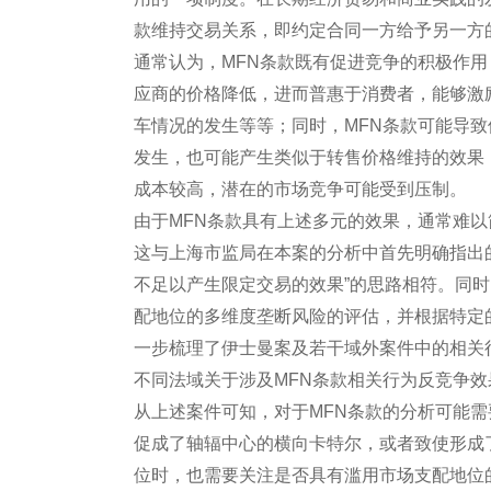
款维持交易关系，即约定合同一方给予另一方
通常认为，MFN条款既有促进竞争的积极作用
应商的价格降低，进而普惠于消费者，能够激
车情况的发生等等；同时，MFN条款可能导
发生，也可能产生类似于转售价格维持的效果
成本较高，潜在的市场竞争可能受到压制。
由于MFN条款具有上述多元的效果，通常难以
这与上海市监局在本案的分析中首先明确指出的
不足以产生限定交易的效果”的思路相符。同时
配地位的多维度垄断风险的评估，并根据特定
一步梳理了伊士曼案及若干域外案件中的相关
不同法域关于涉及MFN条款相关行为反竞争
从上述案件可知，对于MFN条款的分析可能
促成了轴辐中心的横向卡特尔，或者致使形成
位时，也需要关注是否具有滥用市场支配地位