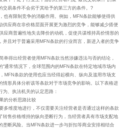
的交易条件不会劣于其给予的第三方的条件。?
，也有限制竞争的消极作用。例如，MFN条款能够使得供
励供应商在非价格层面开展更为激烈的竞争，能够减少搭便
致供应商普遍性地失去降价的动机，促使共谋维持高价情形的
，并且对于普遍采用MFN条款的行业而言，新进入者的竞争
简单得出经营者使用MFN条款当然涉嫌违法与否的结论，
“通常情况下，全球范围内的MFN条款在特定地域市场内
，MFN条款的使用也应当经得起横向、纵向及滥用市场支
的情形具体分析该等条款对于市场竞争的影响。以下表格进
行为、执法机关的认定思路：
效果的分析思路比较
需要多维度地进行，不仅需要关注经营者是否通过这样的条款
了转售价格维持的纵向垄断行为，当经营者具有市场支配地
的垄断风险。当MFN条款进一步与折扣等商业安排相结合