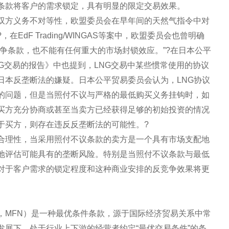
条款将客户的需求锁定，具有明显的限定交易效果。
双方义务不对等性，欧盟委员会在早年间的天然气指令中对
dF Trading/WINGAS等案中，欧盟委员会也曾明确
争条款，也不能有任何重大的市场封锁效应。”?在日本公平
NG交易的报告》中也提到，LNG交易中某些惯常使用的协议
日本反垄断法的嫌疑。日本公平贸易委员会认为，LNG协议
的问题，但是当照付不议与严格的最低购买义务挂钩时，如
买方充分协商或甚至当卖方已经获得足够的初始投资的情况
于买方，则存在违反反垄断法的可能性。?
合理性，当采用照付不议条款的卖方是一个具有市场支配地
地评估可能具有的垄断风险。特别是当照付不议条款与最低
对于客户需求的锁定程度和这种商业安排的反竞争效果将更
n clause，MFN）是一种最优条件条款，源于国际经济贸易关系中常
发展下，处于行业上下游的经营者约定“最优交易条件”的条