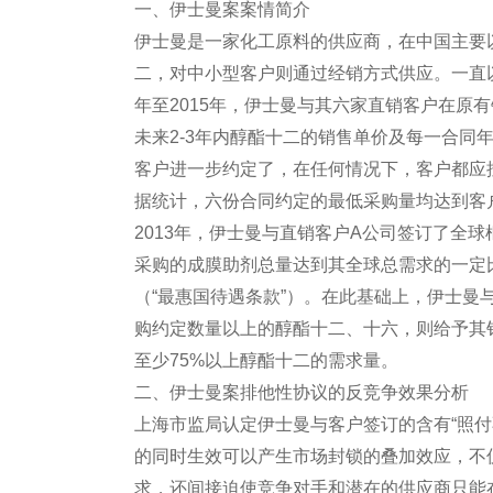
一、伊士曼案案情简介
伊士曼是一家化工原料的供应商，在中国主要
二，对中小型客户则通过经销方式供应。一直以
年至2015年，伊士曼与其六家直销客户在原
未来2-3年内醇酯十二的销售单价及每一合同
客户进一步约定了，在任何情况下，客户都应
据统计，六份合同约定的最低采购量均达到客户
2013年，伊士曼与直销客户A公司签订了全
采购的成膜助剂总量达到其全球总需求的一定
（“最惠国待遇条款”）。在此基础上，伊士曼
购约定数量以上的醇酯十二、十六，则给予其
至少75%以上醇酯十二的需求量。
二、伊士曼案排他性协议的反竞争效果分析
上海市监局认定伊士曼与客户签订的含有“照付
的同时生效可以产生市场封锁的叠加效应，不
求，还间接迫使竞争对手和潜在的供应商只能