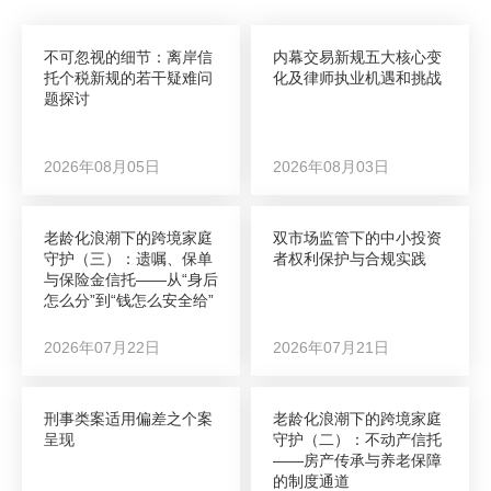
不可忽视的细节：离岸信
内幕交易新规五大核心变
托个税新规的若干疑难问
化及律师执业机遇和挑战
题探讨
2026年08月05日
2026年08月03日
老龄化浪潮下的跨境家庭
双市场监管下的中小投资
守护（三）：遗嘱、保单
者权利保护与合规实践
与保险金信托——从“身后
怎么分”到“钱怎么安全给”
2026年07月22日
2026年07月21日
刑事类案适用偏差之个案
老龄化浪潮下的跨境家庭
呈现
守护（二）：不动产信托
——房产传承与养老保障
的制度通道