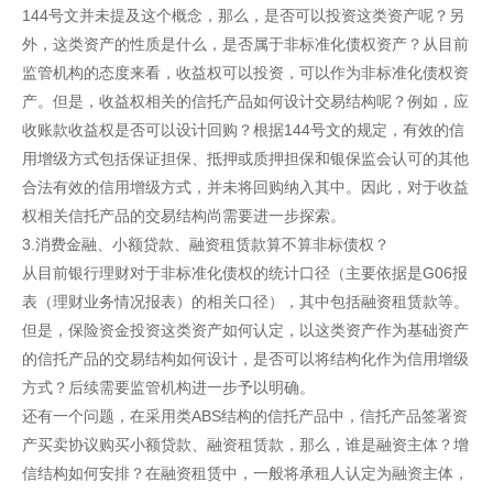
144号文并未提及这个概念，那么，是否可以投资这类资产呢？另
外，这类资产的性质是什么，是否属于非标准化债权资产？从目前
监管机构的态度来看，收益权可以投资，可以作为非标准化债权资
产。但是，收益权相关的信托产品如何设计交易结构呢？例如，应
收账款收益权是否可以设计回购？根据144号文的规定，有效的信
用增级方式包括保证担保、抵押或质押担保和银保监会认可的其他
合法有效的信用增级方式，并未将回购纳入其中。因此，对于收益
权相关信托产品的交易结构尚需要进一步探索。
3.消费金融、小额贷款、融资租赁款算不算非标债权？
从目前银行理财对于非标准化债权的统计口径（主要依据是G06报
表（理财业务情况报表）的相关口径），其中包括融资租赁款等。
但是，保险资金投资这类资产如何认定，以这类资产作为基础资产
的信托产品的交易结构如何设计，是否可以将结构化作为信用增级
方式？后续需要监管机构进一步予以明确。
还有一个问题，在采用类ABS结构的信托产品中，信托产品签署资
产买卖协议购买小额贷款、融资租赁款，那么，谁是融资主体？增
信结构如何安排？在融资租赁中，一般将承租人认定为融资主体，