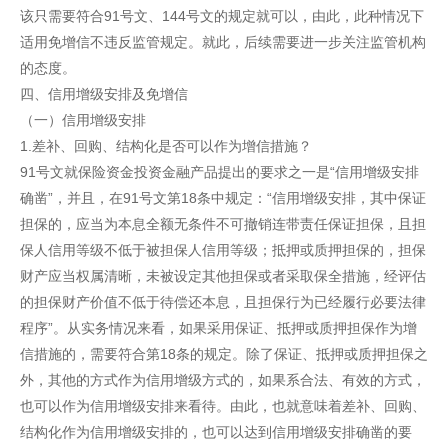
该只需要符合91号文、144号文的规定就可以，由此，此种情况下
适用免增信不违反监管规定。就此，后续需要进一步关注监管机构
的态度。
四、信用增级安排及免增信
（一）信用增级安排
1.差补、回购、结构化是否可以作为增信措施？
91号文就保险资金投资金融产品提出的要求之一是“信用增级安排
确凿”，并且，在91号文第18条中规定：“信用增级安排，其中保证
担保的，应当为本息全额无条件不可撤销连带责任保证担保，且担
保人信用等级不低于被担保人信用等级；抵押或质押担保的，担保
财产应当权属清晰，未被设定其他担保或者采取保全措施，经评估
的担保财产价值不低于待偿还本息，且担保行为已经履行必要法律
程序”。从实务情况来看，如果采用保证、抵押或质押担保作为增
信措施的，需要符合第18条的规定。除了保证、抵押或质押担保之
外，其他的方式作为信用增级方式的，如果系合法、有效的方式，
也可以作为信用增级安排来看待。由此，也就意味着差补、回购、
结构化作为信用增级安排的，也可以达到信用增级安排确凿的要