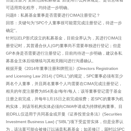
但是注册为“受限范围私募基金”后使用什么具体规定、是否意味着
可适用简化程序，均待进一步明确。
问题8：私募基金董事是否需要进行CIMA注册登记？
回答：关键句为“SPC个人董事很可能需完成注册登记，待进一步
确定”。
针对以ELP形式设立的私募基金，目前业界认为，其进行CIMA注
册登记时，其普通合伙人(GP)董事尚不需要单独进行登记；但是
GP本身是否需要进行注册登记，目前尚待进一步明确，建议各私
募基金主体后续继续与其相关顾问进行沟通确认。
根据开曼《2014年董事注册和牌照法》(Directors Registration
and Licensing Law 2014) (“DRLL”)的规定，SPC董事必须有至少
两名个人董事，并且两名董事个人均需要在CIMA完成注册登记，
相关的年度注册费为854美金/每年/每人；该等董事登记需于基金
注册之前完成，并每年1月15日之前完成续费；若SPC的董事为机
构实体，则该等机构实体必须向CIMA申请成为持牌机构董事。目
前DRLL仅适用于共同基金或开曼《证券投资业务法》(Securities
Investment Business Law) (“SIBL”)项下受监管实体，但是业界认
为，该法案可能会被修订以涵盖私募基金；如若修订，届时以SPC