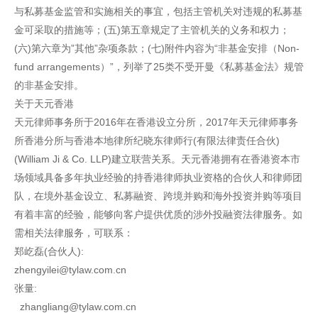
与私募基金监管和实施相关的事宜，包括主管机关对违规的私募基
金可采取的措施等；(五)第五章规定了主管机关的义务和权力；
(六)第六章为”其他”杂项条款；(七)附件内容为“非基金安排（Non-
fund arrangements）”，列举了25类不受开曼《私募基金法》规管
的非基金安排。
关于天元香港
天元律师事务所于2016年在香港设立分所，2017年天元律师事务
所香港分所与香港本地律所纪晓东律师行(有限法律责任合伙)
(William Ji & Co. LLP)建立联营关系。天元香港拥有在香港资本市
场领域具备多年执业经验的持香港律师执业资格的合伙人和律师团
队，在境外基金设立、私募融资、跨境并购和海外投资并购等项目
有着丰富的经验，能够向客户提供优质的涉外投融资法律服务。如
需相关法律服务，可联系：
郑屹磊(合伙人):
zhengyilei@tylaw.com.cn
张量:
zhangliang@tylaw.com.cn