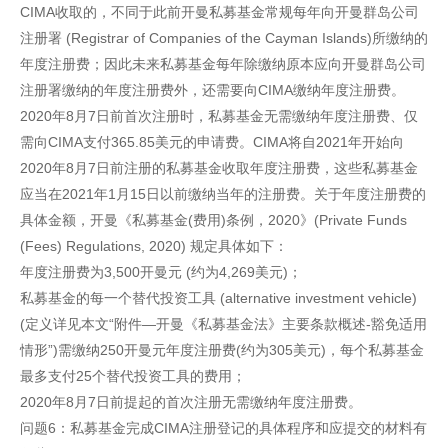
CIMA收取的，不同于此前开曼私募基金常规每年向开曼群岛公司
注册署 (Registrar of Companies of the Cayman Islands)所缴纳的
年度注册费；因此未来私募基金每年除缴纳原本应向开曼群岛公司
注册署缴纳的年度注册费外，还需要向CIMA缴纳年度注册费。
2020年8月7日前首次注册时，私募基金无需缴纳年度注册费、仅
需向CIMA支付365.85美元的申请费。CIMA将自2021年开始向
2020年8月7日前注册的私募基金收取年度注册费，这些私募基金
应当在2021年1月15日以前缴纳当年的注册费。关于年度注册费的
具体金额，开曼《私募基金(费用)条例，2020》(Private Funds
(Fees) Regulations, 2020) 规定具体如下：
年度注册费为3,500开曼元 (约为4,269美元)；
私募基金的每一个替代投资工具 (alternative investment vehicle)
(定义详见本文“附件—开曼《私募基金法》主要条款概述-豁免适用
情形”)需缴纳250开曼元年度注册费(约为305美元)，每个私募基金
最多支付25个替代投资工具的费用；
2020年8月7日前提起的首次注册无需缴纳年度注册费。
问题6：私募基金完成CIMA注册登记的具体程序和应提交的材料有