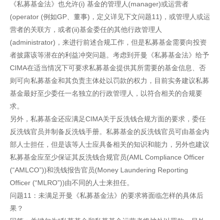
《私募基金法》也允许(i) 基金的管理人(manager)或运营者
(operator (例如GP、董事)，定义详见下文问题11)，或管理人或运
营者的关联方，或者(ii)基金委任的其他行政管理人
(administrator)，来进行前述合规工作，但是私募基金需要向投资
者披露该等潜在的利益冲突问题。考虑到开曼《私募基金法》给予
CIMA在适当情况下可要求私募基金提供其所需要的基金信息、否
则可向私募基金和其负责主体处以罚款的权力，目前实务建议私募
基金最好至少委任一名独立的行政管理人，以符合相关的合规要
求。
另外，私募基金还应满足CIMA关于反洗钱合规方面的要求，委任
反洗钱官员并制备反洗钱手册。私募基金的反洗钱官员可由基金内
部人士担任，但是该等人士应具备相关的知识和能力，另外也建议
私募基金应至少保证其反洗钱合规官员(AML Compliance Officer
(“AMLCO”))和洗钱报告官员(Money Laundering Reporting
Officer (“MLRO”))由不同的人士来担任。
问题11：未满足开曼《私募基金法》的要求将面临怎样的具体后
果？