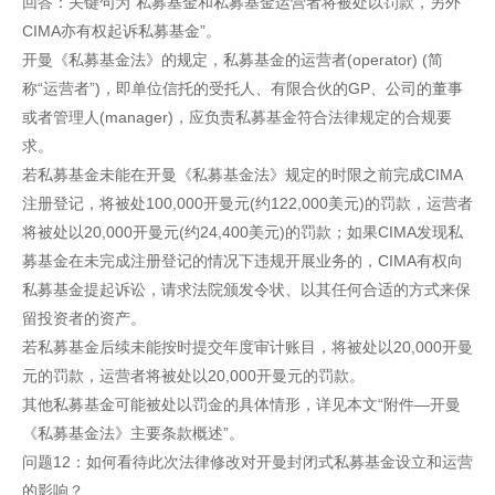
回答：关键句为“私募基金和私募基金运营者将被处以罚款，另外
CIMA亦有权起诉私募基金”。
开曼《私募基金法》的规定，私募基金的运营者(operator) (简
称“运营者”)，即单位信托的受托人、有限合伙的GP、公司的董事
或者管理人(manager)，应负责私募基金符合法律规定的合规要
求。
若私募基金未能在开曼《私募基金法》规定的时限之前完成CIMA
注册登记，将被处100,000开曼元(约122,000美元)的罚款，运营者
将被处以20,000开曼元(约24,400美元)的罚款；如果CIMA发现私
募基金在未完成注册登记的情况下违规开展业务的，CIMA有权向
私募基金提起诉讼，请求法院颁发令状、以其任何合适的方式来保
留投资者的资产。
若私募基金后续未能按时提交年度审计账目，将被处以20,000开曼
元的罚款，运营者将被处以20,000开曼元的罚款。
其他私募基金可能被处以罚金的具体情形，详见本文“附件—开曼
《私募基金法》主要条款概述”。
问题12：如何看待此次法律修改对开曼封闭式私募基金设立和运营
的影响？