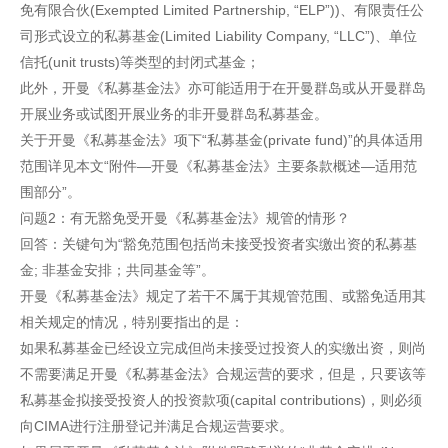
免有限合伙(Exempted Limited Partnership, “ELP”))、有限责任公
司形式设立的私募基金(Limited Liability Company, “LLC”)、单位
信托(unit trusts)等类型的封闭式基金；
此外，开曼《私募基金法》亦可能适用于在开曼群岛或从开曼群岛
开展业务或试图开展业务的非开曼群岛私募基金。
关于开曼《私募基金法》项下“私募基金(private fund)”的具体适用
范围详见本文“附件—开曼《私募基金法》主要条款概述—适用范
围部分”。
问题2：有无豁免受开曼《私募基金法》规管的情形？
回答：关键句为“豁免范围包括尚未接受投资者实缴出资的私募基
金; 非基金安排；共同基金等”。
开曼《私募基金法》规定了若干不属于其规管范围、或豁免适用其
相关规定的情况，特别要指出的是：
如果私募基金已经设立完成但尚未接受过投资人的实缴出资，则尚
不需要满足开曼《私募基金法》合规运营的要求，但是，只要该等
私募基金拟接受投资人的投资款项(capital contributions)，则必须
向CIMA进行注册登记并满足合规运营要求。