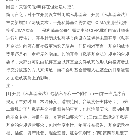
回答：关键句“影响存在但还是可控”。
简而言之，对于在开曼设立封闭式私募基金，开曼《私募基金法》
主要新增加了两项要求：一是私募基金需要进行CIMA注册登记并
接受CIMA监管，二是私募基金每年需要由经CIMA批准的审计师来
进行年度审计。开曼封闭式私募基金的设立流程并未因开曼《私募
基金法》的颁布而变得更为繁冗复杂，但是相对而言，基金的成本
费用还是有一定程度的增加。其他开曼《私募基金法》规定的合规
要求，大部分可以由私募基金以其基金文件或其他形式向投资者进
行充分披露的方式来满足，而不会对基金管理人在基金的日常运营
方面造成实质上的影响。
注：
[1] 开曼《私募基金法》包括六章和一个附件：(一)第一章是序言，
规定了生效时间、术语释义、适用范围、合规责任主体等；(二)第
二章规定了与私募基金注册相关的事宜，包括注册要求、限制使用
的基金名称、注册年费、变更通知要求等；(三)第三章规定了私募
基金的合规运营要求，包括年度审计、年度收益报告、基金记录存
档、估值、资产托管、现金监管、证券识别等；(四)第四章规定了