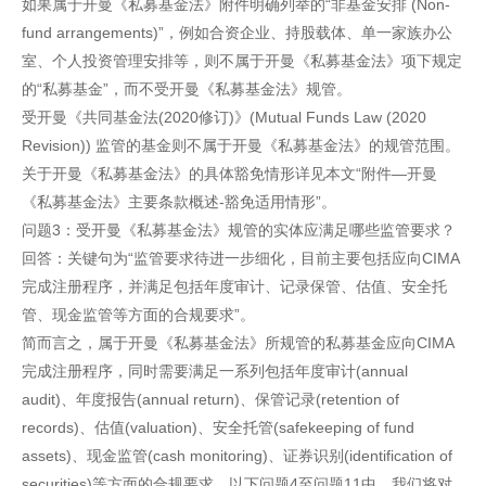
如果属于开曼《私募基金法》附件明确列举的“非基金安排 (Non-
fund arrangements)”，例如合资企业、持股载体、单一家族办公
室、个人投资管理安排等，则不属于开曼《私募基金法》项下规定
的“私募基金”，而不受开曼《私募基金法》规管。
受开曼《共同基金法(2020修订)》(Mutual Funds Law (2020
Revision)) 监管的基金则不属于开曼《私募基金法》的规管范围。
关于开曼《私募基金法》的具体豁免情形详见本文“附件—开曼
《私募基金法》主要条款概述-豁免适用情形”。
问题3：受开曼《私募基金法》规管的实体应满足哪些监管要求？
回答：关键句为“监管要求待进一步细化，目前主要包括应向CIMA
完成注册程序，并满足包括年度审计、记录保管、估值、安全托
管、现金监管等方面的合规要求”。
简而言之，属于开曼《私募基金法》所规管的私募基金应向CIMA
完成注册程序，同时需要满足一系列包括年度审计(annual
audit)、年度报告(annual return)、保管记录(retention of
records)、估值(valuation)、安全托管(safekeeping of fund
assets)、现金监管(cash monitoring)、证券识别(identification of
securities)等方面的合规要求。以下问题4至问题11中，我们将对