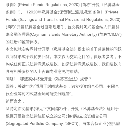
条例》(Private Funds Regulations, 2020) (简称“开曼《私募基金
条例》”)、《2020年私募基金(保留和过渡期规定)条例》(Private
Funds (Savings and Transitional Provisions) Regulations, 2020)
(简称“开曼私募基金过渡期规定”)，首次将封闭式基金纳入开曼群
岛金融管理局(Cayman Islands Monetary Authority) (简称“CIMA”)
的注册和监管体系。
本文拟就实务界针对开曼《私募基金法》提出的若干普遍性的问题
以问答形式予以简要回答。本文仅为交流之目的，供读者参考，不
构成任何正式法律意见或建议。如需法律意见或建议，我们建议向
具有相关资格的人士咨询专业意见与帮助。
问题1：哪些实体将受开曼《私募基金法》规管？
回答：关键句为“适用于封闭式基金，独立投资组合公司、有限合
伙企业等封闭式基金均可能受到规管”。
简而言之，
除特定豁免情形(详见下文问题2)外，开曼《私募基金法》适用于
根据开曼群岛法律注册成立的公司(包括独立投资组合公司
(Segregated Portfolio Company, “SPC”))、有限合伙企业(包括豁