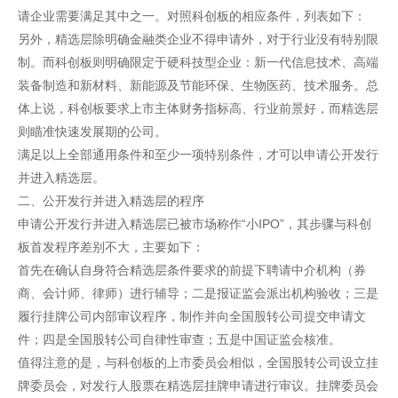
请企业需要满足其中之一。对照科创板的相应条件，列表如下：
另外，精选层除明确金融类企业不得申请外，对于行业没有特别限
制。而科创板则明确限定于硬科技型企业：新一代信息技术、高端
装备制造和新材料、新能源及节能环保、生物医药、技术服务。总
体上说，科创板要求上市主体财务指标高、行业前景好，而精选层
则瞄准快速发展期的公司。
满足以上全部通用条件和至少一项特别条件，才可以申请公开发行
并进入精选层。
二、公开发行并进入精选层的程序
申请公开发行并进入精选层已被市场称作“小IPO”，其步骤与科创
板首发程序差别不大，主要如下：
首先在确认自身符合精选层条件要求的前提下聘请中介机构（券
商、会计师、律师）进行辅导；二是报证监会派出机构验收；三是
履行挂牌公司内部审议程序，制作并向全国股转公司提交申请文
件；四是全国股转公司自律性审查；五是中国证监会核准。
值得注意的是，与科创板的上市委员会相似，全国股转公司设立挂
牌委员会，对发行人股票在精选层挂牌申请进行审议。挂牌委员会