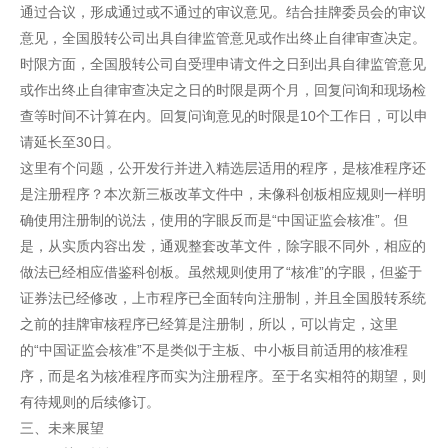
通过合议，形成通过或不通过的审议意见。结合挂牌委员会的审议
意见，全国股转公司出具自律监管意见或作出终止自律审查决定。
时限方面，全国股转公司自受理申请文件之日到出具自律监管意见
或作出终止自律审查决定之日的时限是两个月，回复问询和现场检
查等时间不计算在内。回复问询意见的时限是10个工作日，可以申
请延长至30日。
这里有个问题，公开发行并进入精选层适用的程序，是核准程序还
是注册程序？本次新三板改革文件中，未像科创板相应规则一样明
确使用注册制的说法，使用的字眼反而是“中国证监会核准”。但
是，从实质内容出发，通观整套改革文件，除字眼不同外，相应的
做法已经相应借鉴科创板。虽然规则使用了“核准”的字眼，但鉴于
证券法已经修改，上市程序已全面转向注册制，并且全国股转系统
之前的挂牌审核程序已经算是注册制，所以，可以肯定，这里
的“中国证监会核准”不是类似于主板、中小板目前适用的核准程
序，而是名为核准程序而实为注册程序。至于名实相符的期望，则
有待规则的后续修订。
三、未来展望