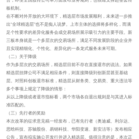
合，即便全国股转公司单方面发布业务规则，也很难支撑起整套转
板机制。
在不断对外开放的大环境下，精选层市场发展顺利，未来进一步推
出“全球精选层”也不是痴人说梦。上市主体的选择将多样化，而满
足个性要求的差异化服务会成交易场所展示吸引力的主要手段。新
三板本身就是一个多层次的交易场所，满足不同发展阶段的企业并
且实现精细化、个性化、差异化的一条龙式服务未来可期。
（二）关于降级
作为多层次的交易场所，精选层目前不存在直接退市的说法。如果
精选层挂牌公司不满足相应条件，则直接降级到创新层甚至基础
层。对照科创板退市标准，精选层从财务类、交易类、重大违法等
多个事项上规定了降级的情形：
从以上降级或者退市指标看，两个市场各自退出规则是与其进入标
准匹配的。
（三）先行者的奖励
本次改革的征求意见稿一经发布，已有先行者（奥迪威、利尔达、
思晗科技、苏轴股份、易销科技、华阳变速、新安洁等）发布相应
公告，宣布拟实施公开发行并进入精选层。值得注意的是，本次正