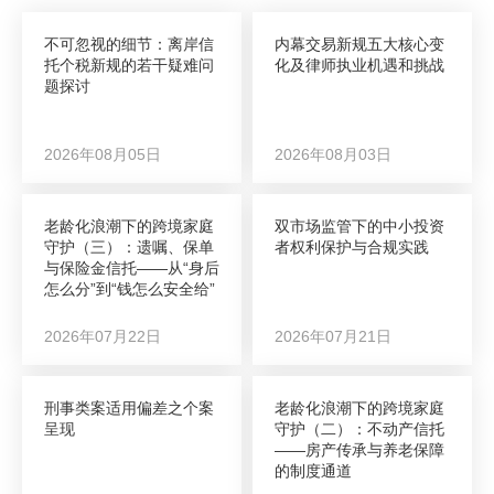
不可忽视的细节：离岸信
内幕交易新规五大核心变
托个税新规的若干疑难问
化及律师执业机遇和挑战
题探讨
2026年08月05日
2026年08月03日
老龄化浪潮下的跨境家庭
双市场监管下的中小投资
守护（三）：遗嘱、保单
者权利保护与合规实践
与保险金信托——从“身后
怎么分”到“钱怎么安全给”
2026年07月22日
2026年07月21日
刑事类案适用偏差之个案
老龄化浪潮下的跨境家庭
呈现
守护（二）：不动产信托
——房产传承与养老保障
的制度通道