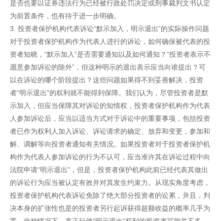
是否也要以证券违法行为已经被行政处罚决定或刑事裁判文书认定
为前置条件，也有待于进一步明确。
3. 投资者保护机构代表诉讼“默示加入，明示退出”的实际操作问题
对于投资者保护机构作为代表人进行的诉讼，如何确保被代表的投
资者知晓，“默示加入”是否需要通知以及如何通知？“投资者表示不
愿意参加诉讼的除外”，但这种明示的退出表示应当向谁提出？可
以在诉讼的哪个阶段提出？这些问题如果得不到妥善解决，投资
者“明示退出”的权利就不能得到保障。我们认为，尽管投资者是默
示加入，但应当保障其对诉讼的知情权，投资者保护机构作为代表
人参加诉讼后，应当以适当方式对于诉讼中的重要事项，包括投资
者已作为权利人加入诉讼、诉讼请求的确定、放弃和变更，参加和
解、调解等向投资者通知有关情况。如果投资者对于投资者保护机
构作为代表人参加诉讼的行为不认可，应当准许其在诉讼过程中向
法院申请“明示退出”，但是，投资者保护机构此前已经代表其做出
的诉讼行为应当被认定有效并对其发生约束力。从现实角度考虑，
投资者保护机构代表诉讼免除了绝大部分投资者的讼累，并且，判
决本身的扩张性也是的投资者另行起诉获得超额收益的概率几乎为