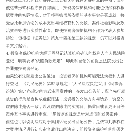
纠纷这些形式和程序要件是投资者保护机构需要审查的事项，但即
使这些形式和程序要件都满足，投资者保护机构可能也仍然有权根
据案件的实际情况，对于损害赔偿所依据的基本事实是否成就、接
受委托参加诉讼的成本支出与维权获利的比较、案件社会影响及政
治效果等进行实质性审查。即使投资者保护机构不作为代表人参加
诉讼，但根据《证券法》第九十四条第二款的规定，仍可以对投资
者支持起诉。
4. 投资者保护机构为经证券登记结算机构确认的权利人向人民法院
登记，明确要求“依照前款规定”，即此种登记的前提是法院发出公
告通知投资者登记
如果没有法院发出公告通知，投资者保护机构可能无法为权利人进
行登记。《九民纪要》第82条规定：“人民法院决定采用《民事诉
讼法》第54条规定的方式审理案件的，在发出公告前，应当先行就
被告的行为是否构成虚假陈述，投资者的交易方向与诱多、诱空的
虚假陈述是否一致，以及虚假陈述的实施日、揭露日或者更正日等
案件基本事实进行审查。”尽管该条规定是针对虚假陈述类案件，
但这也可以说明法院对于集团诉讼发出登记公告，是依审判职权在
对案件情况进行初步审查后作出的决定，即投资者保护机构能否为