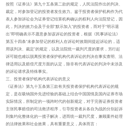
按照《证券法》第九十五条第二款的规定，人民法院作出的判决、
裁定，对参加登记的投资者发生效力。鉴于投资者保护机构作为代
表人参加诉讼会为证券登记结算机构确认的权利人向法院登记，因
此，判决的效力会及于全部“默示加入”的投资者，而对于“明示退
出”即明确表示不愿意参加该诉讼的投资者，根据《民事诉讼法》
第五十四条“未参加登记的权利人在诉讼时效期间提起诉讼的，适
用该判决、裁定”的规定，以及法院统一裁判尺度的要求，另行起
诉可能也难以脱离投资者保护机构代表诉讼的判决在事实查明、法
律适用以及赔偿尺度方面的认定，除非有代表诉讼的判决中未涉及
的诉讼请求及特殊事实。
三、投资者保护机构代表诉讼的意义
《证券法》第九十五条第三款有关投资者保护机构代表诉讼的规
定，是在吸纳国外先进经验的基础上结合中国国情及国内证券市场
实际情况，所制定的一项跨时代的创新规定，对于完善证券投资者
主张民事赔偿的司法救济程序，引导投资者从各自为战的分别起诉
到集约化整体化的一揽子解决，进而统一裁判尺度，兼顾案件处理
的法律效果和社会效果，具有重要意义，具体而言：