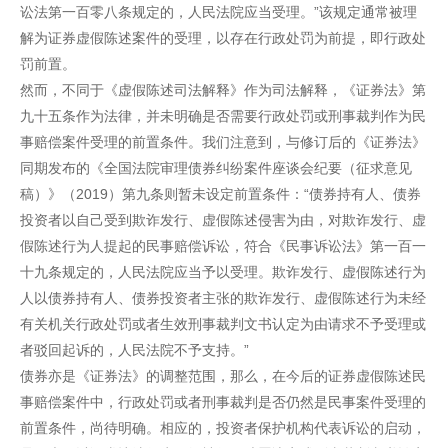
讼法第一百零八条规定的，人民法院应当受理。”该规定通常被理
解为证券虚假陈述案件的受理，以存在行政处罚为前提，即行政处
罚前置。
然而，不同于《虚假陈述司法解释》作为司法解释，《证券法》第
九十五条作为法律，并未明确是否需要行政处罚或刑事裁判作为民
事赔偿案件受理的前置条件。我们注意到，与修订后的《证券法》
同期发布的《全国法院审理债券纠纷案件座谈会纪要（征求意见
稿）》（2019）第九条则暂未设定前置条件：“债券持有人、债券
投资者以自己受到欺诈发行、虚假陈述侵害为由，对欺诈发行、虚
假陈述行为人提起的民事赔偿诉讼，符合《民事诉讼法》第一百一
十九条规定的，人民法院应当予以受理。欺诈发行、虚假陈述行为
人以债券持有人、债券投资者主张的欺诈发行、虚假陈述行为未经
有关机关行政处罚或者生效刑事裁判文书认定为由请求不予受理或
者驳回起诉的，人民法院不予支持。”
债券亦是《证券法》的调整范围，那么，在今后的证券虚假陈述民
事赔偿案件中，行政处罚或者刑事裁判是否仍然是民事案件受理的
前置条件，尚待明确。相应的，投资者保护机构代表诉讼的启动，