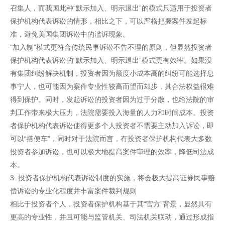
召集人，而我国此种“默示加入、明示退出”的模式只适用于投资者
保护机构代表诉讼的情形，相比之下，可以严格把握案件发起标
准，避免美国集团诉讼中的滥诉现象。
“加入制”模式更符合传统民事诉讼不告不理的原则，但显然投资者
保护机构代表诉讼的“默示加入、明示退出”模式更有效率。如果没
有集团纠纷解决机制，投资者因为额度小成本高的纠纷可能选择息
事宁人，也可能因为案件专业性较高而望而却步，其合法权益很难
得到保护。同时，发起诉讼的投资者因为过于分散，也给法院的审
判工作带来极大压力，法院需要投入海量的人力和时间成本。投资
者保护机构代表诉讼使得更多个人投资者不需要主动加入诉讼，即
可以“搭便车”，同时对于法院而言，有投资者保护机构代表大多数
投资者参加诉讼，也可以极大地提高案件审理的效率，降低司法成
本。
3. 投资者保护机构代表诉讼制度的实施，将会极大提高证券民事赔
偿诉讼的专业化程度并丰富案件裁判规则
相比于投资者个人，投资者保护机构基于其“官方”背景，显然具有
更高的专业性，并且可能与监管机关、司法机关联动，通过形成指