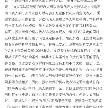
讼，可以由当事人推选代表人进行诉讼。”第五十四条第二款规
定：“向人民法院登记的权利人可以推选代表人进行诉讼；推选不
出代表人的，人民法院可以与参加登记的权利人商定代表人。”通
过前述规定可以看出，诉讼代表人是在当事人中推举的，本身亦具
有当事人的主体资格，作为原告则要求与案件有直接利害关系。
然而，投资者保护机构代表诉讼则在现实中遵循前述规定的同时，
在制度上则可能打破了前述规定的要求。如前所述，证监会规定的
投资者保护机构即投服中心，持有上交所、深交所证券交易所上市
的A股上市公司每家100股股票。投资者保护机构持股行权，在股
票类证券民事赔偿案件中就具有了与案件有直接利害关系的原告主
体资格。尽管投资者保护机构按规定持股后不再卖出，但是，这只
是影响投资者保护机构本身作为原告是否享有胜诉权，而不影响其
原告主体资格。由于目前绝大部分证券民事赔偿案件，都与上市公
司股票直接相关，因此，投资者保护机构代表诉讼通常也就符合
《民事诉讼法》中对代表人的要求，至于其他证券类型的民事赔偿
有时甚至很难满足前述五十名投资者委托的条件。但是，如前所
述，《证券法》中规定的“证券”不局限于股票，还涵盖公司债券等
《证券法》规定的其他证券类型，如果发生其他类型证券民事赔偿