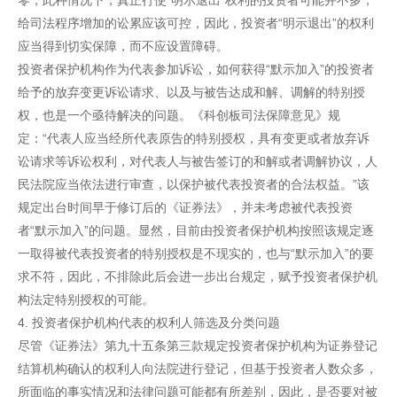
零，此种情况下，真正行使“明示退出”权利的投资者可能并不多，
给司法程序增加的讼累应该可控，因此，投资者“明示退出”的权利
应当得到切实保障，而不应设置障碍。
投资者保护机构作为代表参加诉讼，如何获得“默示加入”的投资者
给予的放弃变更诉讼请求、以及与被告达成和解、调解的特别授
权，也是一个亟待解决的问题。《科创板司法保障意见》规
定：“代表人应当经所代表原告的特别授权，具有变更或者放弃诉
讼请求等诉讼权利，对代表人与被告签订的和解或者调解协议，人
民法院应当依法进行审查，以保护被代表投资者的合法权益。”该
规定出台时间早于修订后的《证券法》，并未考虑被代表投资
者“默示加入”的问题。显然，目前由投资者保护机构按照该规定逐
一取得被代表投资者的特别授权是不现实的，也与“默示加入”的要
求不符，因此，不排除此后会进一步出台规定，赋予投资者保护机
构法定特别授权的可能。
4. 投资者保护机构代表的权利人筛选及分类问题
尽管《证券法》第九十五条第三款规定投资者保护机构为证券登记
结算机构确认的权利人向法院进行登记，但基于投资者人数众多，
所面临的事实情况和法律问题可能都有所差别，因此，是否要对被