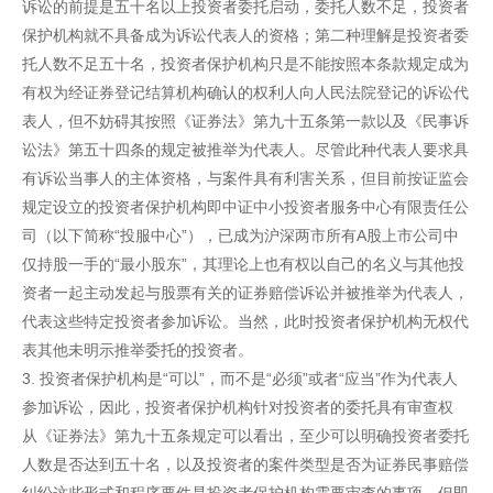
诉讼的前提是五十名以上投资者委托启动，委托人数不足，投资者
保护机构就不具备成为诉讼代表人的资格；第二种理解是投资者委
托人数不足五十名，投资者保护机构只是不能按照本条款规定成为
有权为经证券登记结算机构确认的权利人向人民法院登记的诉讼代
表人，但不妨碍其按照《证券法》第九十五条第一款以及《民事诉
讼法》第五十四条的规定被推举为代表人。尽管此种代表人要求具
有诉讼当事人的主体资格，与案件具有利害关系，但目前按证监会
规定设立的投资者保护机构即中证中小投资者服务中心有限责任公
司（以下简称“投服中心”），已成为沪深两市所有A股上市公司中
仅持股一手的“最小股东”，其理论上也有权以自己的名义与其他投
资者一起主动发起与股票有关的证券赔偿诉讼并被推举为代表人，
代表这些特定投资者参加诉讼。当然，此时投资者保护机构无权代
表其他未明示推举委托的投资者。
3. 投资者保护机构是“可以”，而不是“必须”或者“应当”作为代表人
参加诉讼，因此，投资者保护机构针对投资者的委托具有审查权
从《证券法》第九十五条规定可以看出，至少可以明确投资者委托
人数是否达到五十名，以及投资者的案件类型是否为证券民事赔偿