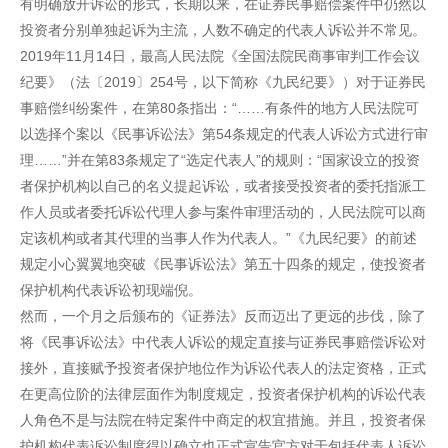
有明确放开诉讼的形式，长期以来，在证券民事赔偿案件中仍然以
投资者分别单独起诉为主流，人数不确定的代表人诉讼并不常见。
2019年11月14日，最高人民法院《全国法院民商事审判工作会议
纪要》（法〔2019〕254号，以下简称《九民纪要》）对于证券民
事赔偿纠纷案件，在第80条指出：“……有条件的地方人民法院可
以选择个案以《民事诉讼法》第54条规定的代表人诉讼方式进行审
理……”并在第83条规定了“选定代表人”的规则：“国家设立的投资
者保护机构以自己的名义提起诉讼，或者接受投资者的委托指派工
作人员或者委托诉讼代理人参与案件审理活动的，人民法院可以商
定该机构或者其代理的当事人作为代表人。”《九民纪要》的前述
规定小心翼翼地突破《民事诉讼法》第五十四条的规定，使投资者
保护机构代表诉讼初现端倪。
然而，一个月之后颁布的《证券法》反而迈出了更远的步伐，除了
将《民事诉讼法》中代表人诉讼的规定直接与证券民事赔偿诉讼对
接外，直接赋予投资者保护地位作为诉讼代表人的法定资格，正式
在更高位阶的法律层面作为制度规定，投资者保护机构的诉讼代表
人角色不是与法院在特定案件中商定的权宜措施。并且，投资者保
护机构代表诉讼制度得以确立也正式宣告官方对于包括代表人诉讼