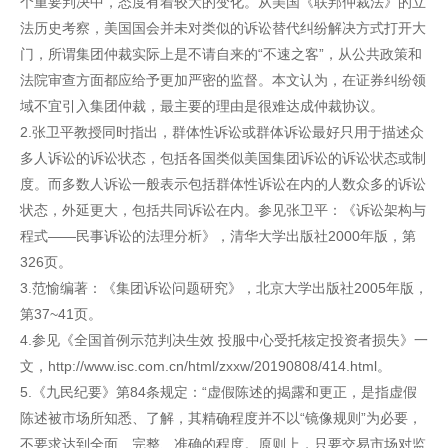
个重要判决中，态度有着较大的变化。从美国《联邦仲裁法》的立
法历史考察，美国国会并未对类似的诉讼替代纠纷解决方式打开大
门，所谓集团仲裁实际上是不请自来的“不速之客”，从公共政策和
法院审查方面都应给予更加严密的监督。本文认为，在证券纠纷领
域不宜引入集团仲裁，最主要的理由是很难达成仲裁协议。
2.张卫平教授同时指出，群体性诉讼或群体诉讼最好只用于描述众
多人诉讼的诉讼状态，包括各国类似美国集团诉讼的诉讼状态或制
度。而多数人诉讼一般表示包括群体性诉讼在内的人数众多的诉讼
状态，外延更大，包括共同诉讼在内。参见张卫平：《诉讼架构与
程式——民事诉讼的法理分析》，清华大学出版社2000年版，第
326页。
3.范愉编著：《集团诉讼问题研究》，北京大学出版社2005年版，
第37~41页。
4.参见《全国首例示范判决生效 投服中心受托核定投资者损失》一
文，http://www.isc.com.cn/html/zxxw/20190808/414.html。
5.《九民纪要》第84条规定：“虚假陈述的揭露和更正，是指虚假
陈述被市场所知悉、了解，其精确程度并不以“镜像规则”为必要，
不要求达到全面、完整、准确的程度。原则上，只要交易市场对监