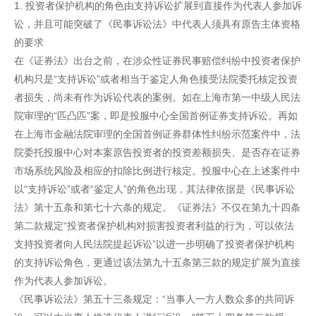
1. 投资者保护机构的角色由支持诉讼扩展到直接作为代表人参加诉
讼，并且可能突破了《民事诉讼法》中代表人须具有原告主体资格
的要求
在《证券法》出台之前，在涉众性证券民事赔偿纠纷中投资者保护
机构只是“支持诉讼”或者相当于鉴定人角色接受法院委托核定投资
者损失，尚未有作为诉讼代表的案例。如在上海市第一中级人民法
院审理的“匹凸匹”案，即是投服中心全国首例证券支持诉讼。再如
在上海市金融法院审理的全国首例证券群体性纠纷示范案件中，法
院委托投服中心对本案原告投资者的投资差额损失、是否存在证券
市场系统风险及相应的扣除比例进行核定。投服中心在上述案件中
以“支持诉讼”或者“鉴定人”的角色出现，其法律依据是《民事诉讼
法》第十五条和第七十六条的规定。《证券法》不仅在第九十四条
第二款规定“投资者保护机构对损害投资者利益的行为，可以依法
支持投资者向人民法院提起诉讼”以进一步明确了投资者保护机构
的支持诉讼角色，更通过该法第九十五条第三款的规定扩展为直接
作为代表人参加诉讼。
《民事诉讼法》第五十三条规定：“当事人一方人数众多的共同诉