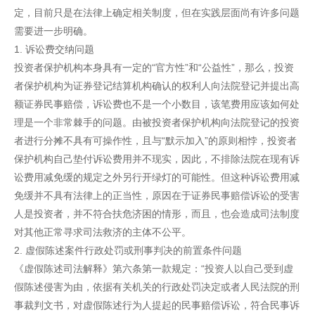
定，目前只是在法律上确定相关制度，但在实践层面尚有许多问题
需要进一步明确。
1. 诉讼费交纳问题
投资者保护机构本身具有一定的“官方性”和“公益性”，那么，投资
者保护机构为证券登记结算机构确认的权利人向法院登记并提出高
额证券民事赔偿，诉讼费也不是一个小数目，该笔费用应该如何处
理是一个非常棘手的问题。由被投资者保护机构向法院登记的投资
者进行分摊不具有可操作性，且与“默示加入”的原则相悖，投资者
保护机构自己垫付诉讼费用并不现实，因此，不排除法院在现有诉
讼费用减免缓的规定之外另行开绿灯的可能性。但这种诉讼费用减
免缓并不具有法律上的正当性，原因在于证券民事赔偿诉讼的受害
人是投资者，并不符合扶危济困的情形，而且，也会造成司法制度
对其他正常寻求司法救济的主体不公平。
2. 虚假陈述案件行政处罚或刑事判决的前置条件问题
《虚假陈述司法解释》第六条第一款规定：“投资人以自己受到虚
假陈述侵害为由，依据有关机关的行政处罚决定或者人民法院的刑
事裁判文书，对虚假陈述行为人提起的民事赔偿诉讼，符合民事诉