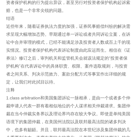
资者保护机构的行为提出异议，甚至另行对投资者保护机构起诉索
赔，也是一个非常尖锐的问题。
结语
近些年来，随着证券执法力度的加强，证券民事赔偿纠纷的解决需
求呈现大幅增加态势。早期通过单一诉讼或者共同诉讼立案，在诉
讼中合并审理的模式，已经不能满足涉及投资者人数成百上千的现
实情况。投资者保护机构代表诉讼制度由此应运而生。相信在《证
券法》修订之后，审判机关和监管机关会就该法规定的“投资者保
护机构”在代表诉讼中的具体职责、权限、案件选取规则，与投资
者之间关系、判决示范效力、案款分配方式等事宜作出详细的规
定，让我们对此拭目以待。
注释
1.class arbitration和美国集团诉讼一脉相承，是由一个或者多个仲
裁申请人代表一群有着相似地位的个人谋求相关仲裁请求。集团仲
裁在当今仲裁实务界以及理论界均存在较大争议。即使是单纯美国
语境下的集团仲裁，在美国州法院以及联邦最高法院的诸多判决
中，也多有龃龉。并且，联邦最高法院在本世纪涉及集团仲裁的几