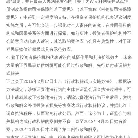
恶”原则，并在最高人民法院发布的《关于为设立科创板并试点注
册制改革提供司法保障的若干意见》（以下简称《科创板司法保障
意见》）中得到一定程度的支持。在投资者保护机构代表诉讼制度
实施之后，有可能会进一步强化对个人责任的追究，在共同侵权的
构成和因果关系等方面进行探索。如前所述，投资者保护机构并不
会随意启动代表人诉讼，其选取的案件应当会具有典型性，对于证
券民事赔偿维权模式具有示范效应。
4. 鉴于投资者保护机构代表诉讼的威慑作用和判决扩张效力，未来
大量的证券民事赔偿纠纷可能会通过行政和解、先行赔付或调解方
式解决
证监会于2015年2月17日出台《行政和解试点实施办法》，根据该
办法规定，涉嫌证券违法行为的主体在证监会调查执法过程中，可
以申请就其改正涉嫌违法行为，消除涉嫌违法行为不良后果，缴纳
行政和解金补偿投资者损失等协商达成行政和解协议，并据此终止
调查执法程序，从而避免行政处罚。然而，迄今为止，证监会与相
关机构达成行政和解的案例并不多，直至2019年4月23日始有首
案，2020年1月20日才出现了第二例行政和解案。
在本次《证券法》修订中，投资者保护机构除了可以作为代表人参