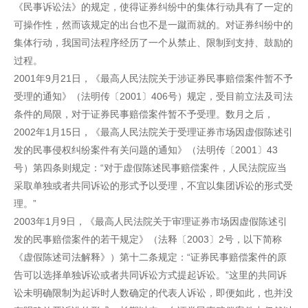
《民事诉讼法》的规定，使得证券纠纷中的集体行动具有了一定的
可操作性，然而该规定的出台也不是一蹴而就的。对证券纠纷中的
集体行动，我国司法程序经历了一个从禁止、限制到支持、鼓励的
过程。
2001年9月21日，《最高人民法院关于涉证券民事赔偿案件暂不予
受理的通知》（法明传〔2001〕406号）规定，受目前立法及司法
条件的局限，对于证券民事赔偿案件暂不予受理。数月之后，
2002年1月15日，《最高人民法院关于受理证券市场因虚假陈述引
发的民事侵权纠纷案件有关问题的通知》（法明传〔2001〕43
号）第四条则规定：“对于虚假陈述民事赔偿案件，人民法院应当
采取单独或者共同诉讼的形式予以受理，不宜以集团诉讼的形式受
理。”
2003年1月9日，《最高人民法院关于审理证券市场因虚假陈述引
发的民事赔偿案件的若干规定》（法释〔2003〕2号，以下简称
《虚假陈述司法解释》）第十二条规定：“证券民事赔偿案件的原
告可以选择单独诉讼或者共同诉讼方式提起诉讼。”这里的共同诉
讼未明确限制为起诉时人数确定的代表人诉讼，即便如此，也并没