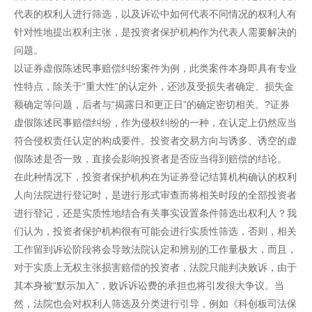
代表的权利人进行筛选，以及诉讼中如何代表不同情况的权利人有
针对性地提出权利主张，是投资者保护机构作为代表人需要解决的
问题。
以证券虚假陈述民事赔偿纠纷案件为例，此类案件本身即具有专业
性特点，除关于“重大性”的认定外，还涉及受损失者确定、损失金
额确定等问题，后者与“揭露日和更正日”的确定密切相关。?证券
虚假陈述民事赔偿纠纷，作为侵权纠纷的一种，在认定上仍然应当
符合侵权责任认定的构成要件。投资者交易方向与诱多、诱空的虚
假陈述是否一致，直接会影响投资者是否应当得到赔偿的结论。
在此种情况下，投资者保护机构在为证券登记结算机构确认的权利
人向法院进行登记时，是进行形式审查而将相关时段的全部投资者
进行登记，还是实质性地结合有关事实设置条件筛选出权利人？我
们认为，投资者保护机构很有可能会进行实质性筛选，否则，相关
工作留到诉讼阶段将会导致法院认定和辨别的工作量极大，而且，
对于实质上无权主张损害赔偿的投资者，法院只能判决败诉，由于
其本身被“默示加入”，败诉诉讼费的承担也将引发很大争议。当
然，法院也会对权利人筛选及分类进行引导，例如《科创板司法保