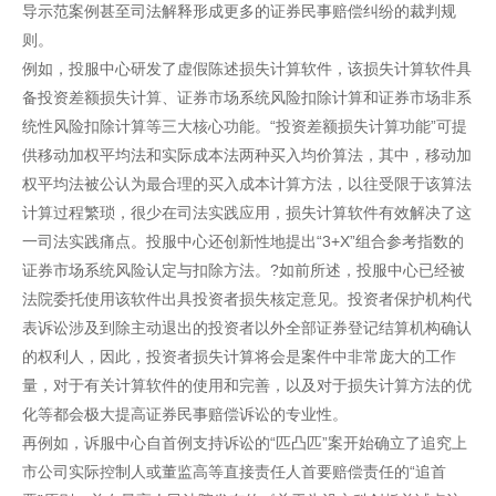
导示范案例甚至司法解释形成更多的证券民事赔偿纠纷的裁判规
则。
例如，投服中心研发了虚假陈述损失计算软件，该损失计算软件具
备投资差额损失计算、证券市场系统风险扣除计算和证券市场非系
统性风险扣除计算等三大核心功能。“投资差额损失计算功能”可提
供移动加权平均法和实际成本法两种买入均价算法，其中，移动加
权平均法被公认为最合理的买入成本计算方法，以往受限于该算法
计算过程繁琐，很少在司法实践应用，损失计算软件有效解决了这
一司法实践痛点。投服中心还创新性地提出“3+X”组合参考指数的
证券市场系统风险认定与扣除方法。?如前所述，投服中心已经被
法院委托使用该软件出具投资者损失核定意见。投资者保护机构代
表诉讼涉及到除主动退出的投资者以外全部证券登记结算机构确认
的权利人，因此，投资者损失计算将会是案件中非常庞大的工作
量，对于有关计算软件的使用和完善，以及对于损失计算方法的优
化等都会极大提高证券民事赔偿诉讼的专业性。
再例如，诉服中心自首例支持诉讼的“匹凸匹”案开始确立了追究上
市公司实际控制人或董监高等直接责任人首要赔偿责任的“追首