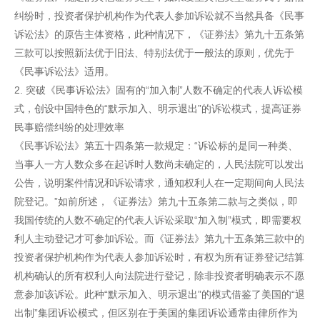
纠纷时，投资者保护机构作为代表人参加诉讼就不当然具备《民事
诉讼法》的原告主体资格，此种情况下，《证券法》第九十五条第
三款可以按照新法优于旧法、特别法优于一般法的原则，优先于
《民事诉讼法》适用。
2. 突破《民事诉讼法》固有的“加入制”人数不确定的代表人诉讼模
式，创设中国特色的“默示加入、明示退出”的诉讼模式，提高证券
民事赔偿纠纷的处理效率
《民事诉讼法》第五十四条第一款规定：“诉讼标的是同一种类、
当事人一方人数众多在起诉时人数尚未确定的，人民法院可以发出
公告，说明案件情况和诉讼请求，通知权利人在一定期间向人民法
院登记。”如前所述，《证券法》第九十五条第二款与之类似，即
我国传统的人数不确定的代表人诉讼采取“加入制”模式，即需要权
利人主动登记才可参加诉讼。而《证券法》第九十五条第三款中的
投资者保护机构作为代表人参加诉讼时，有权为所有证券登记结算
机构确认的所有权利人向法院进行登记，除非投资者明确表示不愿
意参加该诉讼。此种“默示加入、明示退出”的模式借鉴了美国的“退
出制”集团诉讼模式，但区别在于美国的集团诉讼通常由律所作为