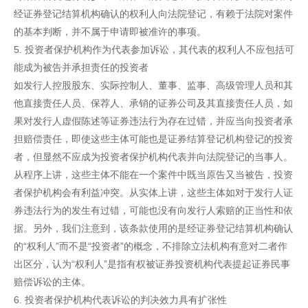
经证券登记结算机构确认的权利人向法院登记，有赖于法院对案件
的基本判断，并不属于申请即被准许的事项。
5. 投资者保护机构作为代表参加诉讼，其代表的权利人不应包括可
能成为被告并承担责任的投资者
如发行人控股股东、实际控制人、董事、监事、高级管理人员和其
他直接责任人员、保荐人、承销的证券公司及其直接责任人员，如
果对发行人虚假陈述等证券违法行为存在过错，并应当向投资者承
担赔偿责任，即使这些主体可能也是证券结算登记机构登记的投资
者，但显然不应成为投资者保护机构代表并向法院登记的当事人。
从程序上讲，这些主体不能在一个案件中既当原告又当被告，投资
者保护机构会有利益冲突。从实体上讲，这些主体如对于发行人证
券违法行为的发生有过错，可能也没有向发行人索赔的正当性和依
据。另外，我们注意到，该条款使用的是经证券登记结算机构确认
的“权利人”而不是“投资者”的概念，不排除立法机构有意对二者作
出区分，认为“权利人”是指有权被证券投资机构代表提起证券民事
赔偿诉讼的主体。
6. 投资者保护机构代表诉讼的判决效力具有扩张性