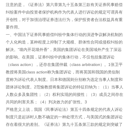
注意的是，《证券法》第六章第九十五条第三款有关证券民事赔偿
纠纷案件中由投资者保护机构作为代表人进行诉讼的规定可谓具有
开创性，对于加强治理证券违法行为，保护投资者合法权益具有重
要作用。
一、中国法下证券民事赔偿纠纷中集体行动的演进争议解决机制的
个人化构造，某种程度上抑制了大规模、群体性合同或侵权纠纷的
解决。“墙内开花墙外香”，美国的集团诉讼在美国域外产生了深远
的影响。在美国，证券纠纷中的集体行动，不仅包括集团诉讼
（class action），还存在集团仲裁（class arbitration）。1张卫平
教授将美国class action称为集团诉讼，而将英国和我国的类似制
度称为诉讼代表人制度。日本和德国则分别称为选定当事人制度和
团体诉讼制度。2范愉教授将集团诉讼的特征归纳为：（1）当事人
人数众多及集团性；（2）权利实现的间接性；（3）成员之间存在
共同的利害关系；（4）判决效力的扩张性。3
严格意义上说，我国《民事诉讼法》第五十四条规定的代表人诉讼
制度只是起诉时人数不确定的一种处理方式，与美国式的集团诉讼
存在着很大的差别。《证券法》第九十五条第三款的规定则突破了