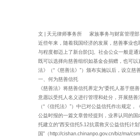
文 | 天元律师事务所 家族事务与财富管理部
近些年来，随着我国经济的发展，慈善事业也
与程度都迈上了新台阶[1]。社会公众一般是
既可以选择向慈善组织如基金会捐赠，也可以直
法》（“《慈善法》”）颁布实施以后，设立慈
一、何为慈善信托
《慈善法》将慈善信托界定为“委托人基于慈
意愿以受托人名义进行管理和处分，开展慈善活
（“《信托法》”）中已对公益信托作出规定，
公益时报的一篇文章曾经提到，业界认同的国内第
托建立的“西安信托5.12抗震救灾公益信托计划
国”（http://cishan.chinanpo.gov.cn/bi