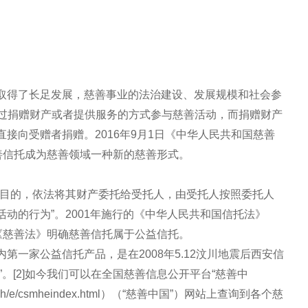
取得了长足发展，慈善事业的法治建设、发展规模和社会参
通过捐赠财产或者提供服务的方式参与慈善活动，而捐赠财产
接向受赠者捐赠。2016年9月1日《中华人民共和国慈善
善信托成为慈善领域一种新的慈善形式。
善目的，依法将其财产委托给受托人，由受托人按照委托人
动的行为”。2001年施行的《中华人民共和国信托法》
《慈善法》明确慈善信托属于公益信托。
一家公益信托产品，是在2008年5.12汶川地震后西安信
”。[2]如今我们可以在全国慈善信息公开平台“慈善中
z/ma/csmh/e/csmheindex.html）（“慈善中国”）网站上查询到各个慈