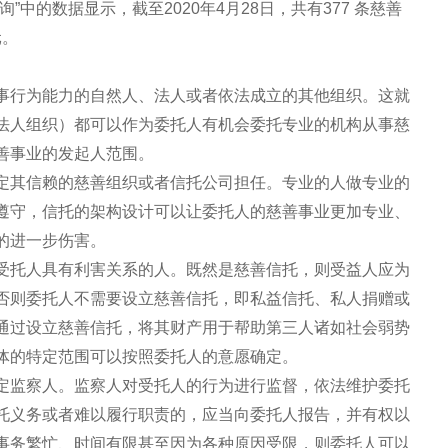
中的数据显示，截至2020年4月28日，共有377 条慈善
元。
事行为能力的自然人、法人或者依法成立的其他组织。这就
法人组织）都可以作为委托人有机会委托专业的机构从事慈
善事业的发起人范围。
定其信赖的慈善组织或者信托公司担任。专业的人做专业的
遵守，信托的架构设计可以让委托人的慈善事业更加专业、
的进一步伤害。
受托人具有利害关系的人。既然是慈善信托，则受益人应为
否则委托人不需要设立慈善信托，即私益信托、私人捐赠或
通过设立慈善信托，将其财产用于帮助第三人诸如社会弱势
体的特定范围可以按照委托人的意愿确定。
定监察人。监察人对受托人的行为进行监督，依法维护委托
托义务或者难以履行职责的，应当向委托人报告，并有权以
事务繁忙、时间有限甚至因为各种原因受限，则委托人可以