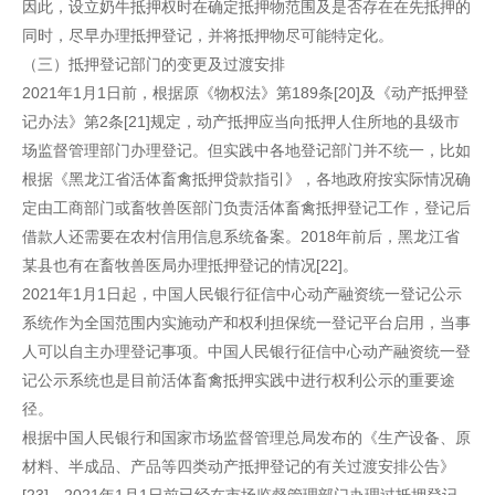
因此，设立奶牛抵押权时在确定抵押物范围及是否存在在先抵押的
同时，尽早办理抵押登记，并将抵押物尽可能特定化。
（三）抵押登记部门的变更及过渡安排
2021年1月1日前，根据原《物权法》第189条[20]及《动产抵押登
记办法》第2条[21]规定，动产抵押应当向抵押人住所地的县级市
场监督管理部门办理登记。但实践中各地登记部门并不统一，比如
根据《黑龙江省活体畜禽抵押贷款指引》，各地政府按实际情况确
定由工商部门或畜牧兽医部门负责活体畜禽抵押登记工作，登记后
借款人还需要在农村信用信息系统备案。2018年前后，黑龙江省
某县也有在畜牧兽医局办理抵押登记的情况[22]。
2021年1月1日起，中国人民银行征信中心动产融资统一登记公示
系统作为全国范围内实施动产和权利担保统一登记平台启用，当事
人可以自主办理登记事项。中国人民银行征信中心动产融资统一登
记公示系统也是目前活体畜禽抵押实践中进行权利公示的重要途
径。
根据中国人民银行和国家市场监督管理总局发布的《生产设备、原
材料、半成品、产品等四类动产抵押登记的有关过渡安排公告》