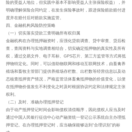
险的受益人地位，但实践中基本不影响受益人主张保险权益），并
明确理解保险合同约定，在发生保险事故时，跟进保险赔款赔付进
度并在赔付后对赔款实施监管。
四、金融机构风险防控策略
（一）切实落实贷款三查明确所有权归属
金融机构在办理抵押融资时，应强化贷前调查、贷中审查、贷后检
查，查阅资料与实地调查相结合，切实确定抵押物的真实性及所有
权，通过交易文件、电子耳标、GPS芯片、第三方监管等方式将抵
押物特定化。同时，可以借助物联网和移动互联网技术，由畜禽养
殖场和畜牧主管部门提供养殖场存栏数、出栏数等经营信息以及动
态核查抵押资产情况，严格监管活体畜禽抵押物的价值变化，以便
在抵押物价值发生不利变化之时及时根据协议约定和法律规定主张
权利。
（二）及时、准确办理抵押登记
由于动产抵押登记时间会影响债权清偿顺序，因此债权人应当及时
通过中国人民银行征信中心动产融资统一登记公示系统自主办理抵
押登记。在办理抵押登记时，应当确保能够达到“合理识别”的标