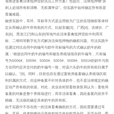
省推进畜禽活体抵押贷款试点工作方案》也提出，活体抵押物“原
则上必须所有权清晰、无权属争议”。但实践中如何确定所有权是
普遍难题。
融资实践中，耳环、耳标等方式是运用较为广泛的实现物权客体特
定从而确认奶牛所有权的方式。比如安徽[3]、广西[4]、吉林[5、广
东[6]、黑龙江[7]和山东[8]等地均在活体畜禽抵押贷款中利用耳
标、二维码等数字化方式解决活体抵押物的确权问题。司法实践中
也通过对比合同中的编号与奶牛耳标编号的方式确认奶牛的权
属：“根据合同中奶牛的编号和被告养殖场现存奶牛编号，只有编
号为5006#、5009#、5000#、5003#、5008#、5001#的奶牛与双
方合同约定并交付的奶牛编号一致，对该六头奶牛的所有权归属予
以确认。”[9]。同时，目前也存在通过畜牧局备案确认养殖场区权
利归属的方式，但这种备案不针对具体奶牛，也不是法律规定的确
定动产所有权的依据。对此，农业农村部畜牧兽医局认为：畜牧局
备案的对象是整个养殖场进行，而非活体畜禽，因此备案内容并不
精确，无法据此确定具体奶牛的所有权。
由于实践中不存在统一的活体畜禽确权的方式，因此需要通过耳
标、耳环，或者能够佐证所有权的文件如租赁合同、买卖合同、委