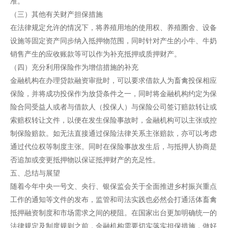
准。
（三）其他有关财产担保措施
在法律规定允许的情况下，将养殖用地的使用权、养殖圈舍、设备
设施等固定资产同步纳入抵押物范围，同时针对产生的小牛、牛奶
销售产生的应收账款等可以作为补充抵押或质押财产。
（四）充分利用保险作为增信措施的补充
金融机构在办理贷款融资审批时，可以要求借款人为畜禽投保相应
保险，并将成功投保作为放贷条件之一，同时将金融机构约定为保
险合同受益人或者与借款人（投保人）与保险公司签订赔款转让或
索赔权转让文件，以便在发生保险事故时，金融机构可以主张或控
制保险赔款。如无法直接通过保险法律关系主张赔款，亦可以考虑
通过代位权等制度主张。同时在保险事故发生后，与抵押人协商是
否追加或变更抵押物以保证抵押财产的充足性。
五、总结与展望
随着今年中央一号文、央行、银保监会关于全面推进乡村振兴重点
工作的通知等文件的发布，监管和司法实践也必然会打通活体畜禽
抵押融资制度和市场需求之间的梗阻。在国家出台更加明确统一的
法律规定及制度规则之前，金融机构需要切实落实担保措施，做好