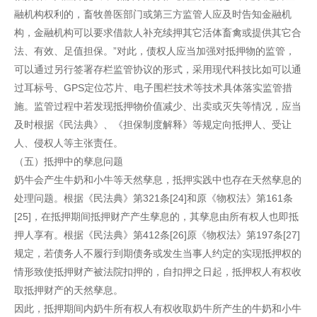
融机构权利的，畜牧兽医部门或第三方监管人应及时告知金融机
构，金融机构可以要求借款人补充续押其它活体畜禽或提供其它合
法、有效、足值担保。”对此，债权人应当加强对抵押物的监管，
可以通过另行签署存栏监管协议的形式，采用现代科技比如可以通
过耳标号、GPS定位芯片、电子围栏技术等技术具体落实监管措
施。监管过程中若发现抵押物价值减少、出卖或灭失等情况，应当
及时根据《民法典》、《担保制度解释》等规定向抵押人、受让
人、侵权人等主张责任。
（五）抵押中的孳息问题
奶牛会产生牛奶和小牛等天然孳息，抵押实践中也存在天然孳息的
处理问题。根据《民法典》第321条[24]和原《物权法》第161条
[25]，在抵押期间抵押财产产生孳息的，其孳息由所有权人也即抵
押人享有。根据《民法典》第412条[26]原《物权法》第197条[27]
规定，若债务人不履行到期债务或发生当事人约定的实现抵押权的
情形致使抵押财产被法院扣押的，自扣押之日起，抵押权人有权收
取抵押财产的天然孳息。
因此，抵押期间内奶牛所有权人有权收取奶牛所产生的牛奶和小牛