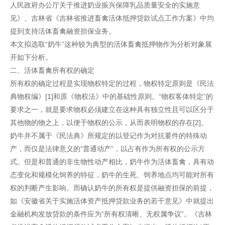
人民政府办公厅关于推进奶业振兴保障乳品质量安全的实施意
见》、吉林省《吉林省推进畜禽活体抵押贷款试点工作方案》中均
提到支持活体畜禽融资担保业务。
本文拟选取“奶牛”这种较为典型的活体畜禽抵押物作为分析对象展
开如下分析。
二、活体畜禽所有权的确定
所有权的确定过程是实现物权特定的过程，物权特定原则是《民法
典物权编》[1]和原《物权法》中的基础性原则。“物权客体特定”的
要求之一，就是要求物权必须建立在这种具有独立性且可以区分于
其他物的物之上，以便于物权的公示，从而表明物权的存在[2]。
奶牛并不属于《民法典》所规定的以登记作为对抗要件的特殊动
产，而仅是法律意义的“普通动产”，以占有作为所有权的公示方
式。但是和普通的非生物性动产相比，奶牛作为活体畜禽，具有动
态变化和规模化饲养的特征，奶牛的生死、饲养地点均可能对所有
权的判断产生影响。而确认奶牛的所有权是提供融资担保的前提，
如《安徽省关于实施活体资产抵押贷款业务的若干意见》中就提出
金融机构发放贷款的条件应为“所有权清晰、无权属争议”。《吉林