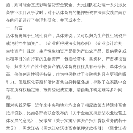
施，则可能会直接影响信贷资金安全。天元团队在处理一系列涉及
畜牧业项目及争议时，对于活体畜禽的抵押融资在法律实践层面存
在的问题进行了整理和研究，并形成本文。
一、前言
活体畜禽属于生物性资产，具体来说，又可以归为生产性生物资产
或消耗性生物资产。《企业所得税法实施条例》《企业会计准则-
生物资产》规定，生产性生物资产是指为产出农产品、提供劳务或
出租等目的而持有的生物资产，包括经济林、薪炭林、产畜和役畜
等。归类为生产性生物资产的活体畜禽往往具有寿命长、单体价值
高、价值创造性强等特征，作为担保物对于金融机构具有更强的吸
引力。但规模化养殖和活体畜禽自身特征叠加，导致了在实践中会
存在所有权确定难、抵押登记成立难、清偿顺序确定难等多种问
题。
面对实践需要，近年来中央和地方均出台了相应政策支持活体畜禽
抵押贷款，比如各部委联合发布的《关于金融支持新型农业经营主
体发展的意见》、安徽省《关于实施活体资产抵押贷款业务的若干
意见》、黑龙江省《黑龙江省活体畜禽抵押贷款指引》《黑龙江省