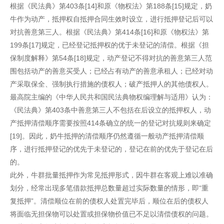
根据《民法典》第403条[14]和原《物权法》第188条[15]规定，奶
牛作为动产，抵押权自抵押合同生效时设立，进行抵押登记后可以
对抗善意第三人。根据《民法典》第414条[16]和原《物权法》第
199条[17]规定，已经登记抵押权的优于未登记的清偿。根据《担
保制度解释》第54条[18]规定，动产登记不得对抗的善意第三人范
围包括动产的善意买受人；已经占有动产的善意承租人；已经对动
产采取保全、强制执行措施的债权人；破产抵押人的其他债权人。
最高院主编的《中华人民共和国民法典物权编理解与适用》认为：
《民法典》第403条中善意第三人不包括在后设立的抵押权人，动
产抵押清偿顺序需要按照414条确立的统一的登记对抗规则来确定
[19]。因此，奶牛抵押的清偿顺序仍然遵循一般动产抵押清偿顺
序，进行抵押登记的优先于未登记的，登记在前的优先于登记在后
的。
此外，牛群批量抵押作为常见抵押形式，因牛群在客观上难以准确
划分，经常出现多笔借款抵押总数量超过实际数量的情形，即“重
复抵押”。清偿顺位在前的债权人处置完毕后，顺位在后的债权人
将面临无担保物可以处置或担保物价值已不足以清偿债权的问题。