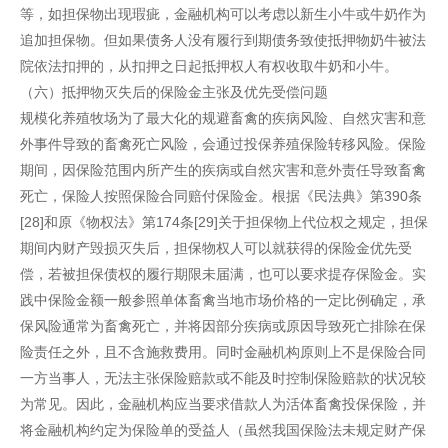
等，如担保物出现瑕疵，金融机构可以考虑以新生小牛或牛奶作为
追加担保物。但如果债务人没有履行到期债务致使抵押物奶牛被法
院依法扣押的，从扣押之日起抵押权人有权收取牛奶和小牛。
（六）抵押物灭失后的保险金主张及优先受偿问题
规模化养殖牧场为了最大化的规避畜禽的疾病风险、自然灾害和意
外事件导致的畜禽死亡风险，会通过投保养殖保险转移风险。保险
期间，因保险范围内所产生的疾病或自然灾害和意外责任导致畜禽
死亡，保险人按照保险合同赔付保险金。根据《民法典》第390条
[28]和原《物权法》第174条[29]关于担保物上代位权之规定，担保
期间内财产毁损灭失后，担保物权人可以就获得的保险金优先受
偿，若被担保债权的履行期限未届满，也可以要求提存保险金。实
践中保险金额一般参照单体畜禽当地市场价格的一定比例确定，承
保风险通常为畜禽死亡，并将因部分疾病或原因导致死亡排除在保
险责任之外，且不含施救费用。同时金融机构原则上不是保险合同
一方当事人，无法主张保险赔款或不能及时控制保险赔款的状况较
为常见。因此，金融机构应当要求借款人为活体畜禽投保保险，并
将金融机构约定为保险单的受益人（虽然我国保险法未规定财产保