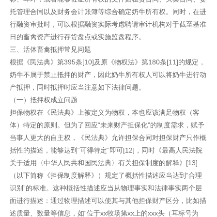
托管理合同以及财务会计账簿等综合确定奶牛所有权。同时，在进
行融资审批时，可以根据融资实际考虑聘请审计机构对于截至基准
日的畜禽资产进行存货盘点或实施监盘程序。
三、活体畜禽抵押常见问题
根据《民法典》第395条[10]及原《物权法》第180条[11]的规定，
奶牛不属于禁止抵押的财产，因此奶牛所有权人可以将奶牛进行动
产抵押，同时抵押时应当注意如下法律问题。
（一）抵押权成立问题
担保物权在《民法典》上被定义为物权，本也应该满足物权（客
体）特定的原则。但为了回应“未来财产担保化”的制度需求，赋予
当事人更大的自主权，《民法典》允许担保合同对担保财产只作概
括性的描述，能够达到“可得特定”即可[12]，同时《最高人民法院
关于适用〈中华人民共和国民法典〉有关担保制度的解释》[13]
（以下简称《担保制度解释》）规定了概括性描述应当达到“合理
识别”的标准。这种概括性描述应当从物理事实和法律事实两个层
面进行描述：通过物理描述可以使其与其他担保财产区分，比如描
述质量、数量等信息，如“位于xx牧场第xx上的xxx头（耳标号为