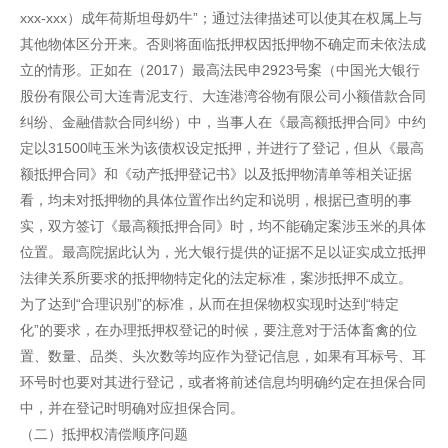
xxx-xxx）成年荷斯坦母奶牛”；通过法律描述可以使其在权属上与
其他物体区分开来。否则将面临抵押权因抵押物不确定而未依法成
立的情形。正如在（2017）最高法民申2923号案（中国光大银行
股份有限公司大连青泥支行、大连港湾谷物有限公司小额借款合同
纠纷、金融借款合同纠纷）中，当事人在《最高额抵押合同》中约
定以31500吨玉米为该债权设定抵押，并进行了登记，但从《最高
额抵押合同》和《动产抵押登记书》以及抵押物清单等相关证据
看，均未对抵押物的具体位置作出约定和说明，根据已查明的事
实，双方签订《最高额抵押合同》时，均不能确定案涉玉米的具体
位置。最高院据此认为，光大银行提供的证据不足以证实成立抵押
法律关系所要求的抵押物特定化的法定标准，案涉抵押不成立。
为了达到“合理识别”的标准，从而在担保物权实现时达到“特定
化”的要求，在办理抵押权登记的时候，要注意对于活体畜禽的位
置、数量、品类、头次数等均应作为登记信息，如果有耳标号、耳
环号时也要对其进行登记，或者将前述信息均明确约定在担保合同
中，并在登记时明确对应担保合同。
（二）抵押权清偿顺序问题