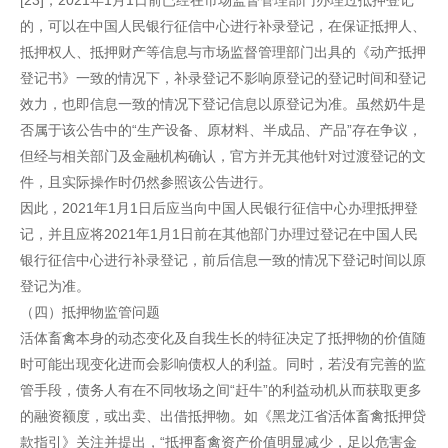
[23]，2021年1月1日前已经在市场监督管理部门办理过抵押登记
的，可以在中国人民银行征信中心进行补录登记，在保证抵押人、
抵押权人、抵押财产等信息与市场监督管理部门出具的《动产抵押
登记书》一致的情况下，补录登记不影响原登记的登记时间和登记
效力，也即信息一致的情况下登记信息以原登记为准。虽然奶牛是
否属于该公告中的“生产设备、原材料、半成品、产品”存在争议，
但经与相关部门及金融机构确认，官方并无其他针对过渡登记的文
件，且实际操作时仍然参照该公告进行。
因此，2021年1月1日后应当向中国人民银行征信中心办理抵押登
记，并且应将2021年1月1日前在其他部门办理过登记在中国人民
银行征信中心进行补录登记，前后信息一致的情况下登记时间以原
登记为准。
（四）抵押物监管问题
活体畜禽本身的动态变化及自我生长的特征决定了抵押物的价值随
时可能出现变化进而会影响债权人的利益。同时，若没有完善的监
管手段，债务人有在不同牧场之间“赶牛”的利益动机从而获取更多
的融资额度，或出卖、出借抵押物。如《黑龙江省活体畜禽抵押贷
款指引》关注并提出，“抵押畜禽资产价值明显减少，足以危害金