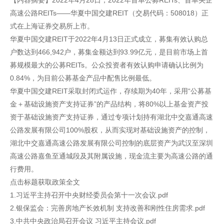
【内容摘要】2022年4月28日，2022年首单公募REITs、首单央企
高速公路REITs——华夏中国交建REIT（交易代码：508018）正
式在上海证券交易所上市。
华夏中国交建REIT于2022年4月13日正式成立，募集有效认购总
户数达到466,942户，募集金额达到93.99亿元，是目前市场上首
募规模最大的公募REITs。公众投资者有效认购申请确认比例为
0.84%，为目前公募基金产品中配售比例最低。
华夏中国交建REIT采取封闭式运作，存续期为40年，采用“公募基
金＋基础设施资产支持证券”的产品结构，将80%以上基金资产投
资于基础设施资产支持证券，通过专项计划持有湖北中交嘉通高速
公路发展有限公司100%股权，从而实现对基础设施资产的控制，
湖北中交嘉通高速公路发展有限公司控制的底层资产为武汉至深圳
高速公路嘉鱼至通城段及其附属设施，现金流主要为高速公路的通
行费用。
点击标题获取政策全文
1.习近平主持召开中央财经委员会第十一次会议.pdf
2.银保监会：完善房地产长效机制 支持改善和刚性住房需求.pdf
3.中共中央政治局召开会议 习近平主持会议.pdf