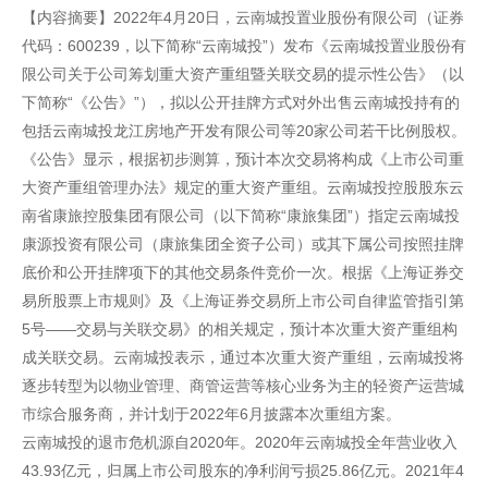
【内容摘要】2022年4月20日，云南城投置业股份有限公司（证券
代码：600239，以下简称“云南城投”）发布《云南城投置业股份有
限公司关于公司筹划重大资产重组暨关联交易的提示性公告》（以
下简称“《公告》”），拟以公开挂牌方式对外出售云南城投持有的
包括云南城投龙江房地产开发有限公司等20家公司若干比例股权。
《公告》显示，根据初步测算，预计本次交易将构成《上市公司重
大资产重组管理办法》规定的重大资产重组。云南城投控股股东云
南省康旅控股集团有限公司（以下简称“康旅集团”）指定云南城投
康源投资有限公司（康旅集团全资子公司）或其下属公司按照挂牌
底价和公开挂牌项下的其他交易条件竞价一次。根据《上海证券交
易所股票上市规则》及《上海证券交易所上市公司自律监管指引第
5号——交易与关联交易》的相关规定，预计本次重大资产重组构
成关联交易。云南城投表示，通过本次重大资产重组，云南城投将
逐步转型为以物业管理、商管运营等核心业务为主的轻资产运营城
市综合服务商，并计划于2022年6月披露本次重组方案。
云南城投的退市危机源自2020年。2020年云南城投全年营业收入
43.93亿元，归属上市公司股东的净利润亏损25.86亿元。2021年4