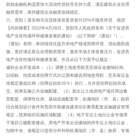
鼓励金融机构适度加大流动性贷款等支持力度，满足建筑企业合理
融资需求，保持建筑企业融资连续稳定。
六、贵阳丨落实相关信贷政策首套房首付20%不随意停贷、抽贷
【内容摘要】2022年4月28日，贵阳市人民政府发布《关于促进房
地产业良性循环和健康发展的通知》（以下简称“《通知》”），
《通知》表明：将持续优化提升房地产领域营商环境，强化惠民措
施，更好满足群众合理购房需求，激发市场主体发展活力，促进房
地产业良性循环和健康发展。并且从以下方面予以规定：
减轻企业开发成本：（1）调整土地使用权竞买保证金缴纳比例。
以招标、拍卖或者挂牌方式出让国有建设用地使用权，竞买保证金
按规定最低比例（挂牌起始价20％）执行，允许按挂牌起始价成
交。统筹实施公共设施配建。（2）新出让土地房地产项目周边教
育配套、保障性住房、基础设施配套等，由属地区（市、县）政府
结合规划设计条件和贵阳市新建改建居住区教育配套设施建设管理
规定，统筹组织实施区域配建。（3）地下车位土地出让金专项用
于项目公建配套建设。房地产开发企业缴纳的停车位土地出让金，
扣除中央、省规定计提部分外补助给属地区（市、县）政府，专项