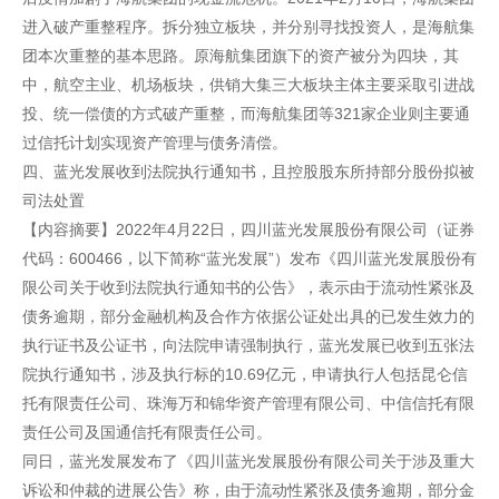
进入破产重整程序。拆分独立板块，并分别寻找投资人，是海航集
团本次重整的基本思路。原海航集团旗下的资产被分为四块，其
中，航空主业、机场板块，供销大集三大板块主体主要采取引进战
投、统一偿债的方式破产重整，而海航集团等321家企业则主要通
过信托计划实现资产管理与债务清偿。
四、蓝光发展收到法院执行通知书，且控股股东所持部分股份拟被
司法处置
【内容摘要】2022年4月22日，四川蓝光发展股份有限公司（证券
代码：600466，以下简称“蓝光发展”）发布《四川蓝光发展股份有
限公司关于收到法院执行通知书的公告》，表示由于流动性紧张及
债务逾期，部分金融机构及合作方依据公证处出具的已发生效力的
执行证书及公证书，向法院申请强制执行，蓝光发展已收到五张法
院执行通知书，涉及执行标的10.69亿元，申请执行人包括昆仑信
托有限责任公司、珠海万和锦华资产管理有限公司、中信信托有限
责任公司及国通信托有限责任公司。
同日，蓝光发展发布了《四川蓝光发展股份有限公司关于涉及重大
诉讼和仲裁的进展公告》称，由于流动性紧张及债务逾期，部分金