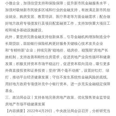
小微企业，加强信贷支持和保险保障；提升新市民金融服务水平，
加强对吸纳新市民较多区域和行业的金融支持，有效满足新市民创
业就业、购房安居、教育培训、医疗养老等方面金融需求；配合做
好地方政府专项债发行及项目配套融资工作，支持加快重大项目工
程和城乡基础设施建设。
此外，要坚持完善金融支持创新体系，引导金融机构增加制造业中
长期贷款，鼓励银行保险机构更好服务关键核心技术攻关企业
和“专精特新”企业；持续完善“稳地价、稳房价、稳预期”房地产长
效机制，支持改善和刚性住房需求，促进房地产业良性循环和健康
发展；积极支持资本市场平稳运行，促进资本双向流动，吸引更多
外商直接投资和证券投资；坚持“两个毫不动摇”，设置好红灯、绿
灯，推动平台经济健康发展；守住不发生系统性金融风险的底线。
用好地方政府专项债补充中小银行资本。进一步充实金融稳定保障
基金。
三、政治局会议丨支持各地完善房地产政策、优化预售资金监管促
房地产市场平稳健康发展
【内容摘要】2022年4月29日，中央政治局会议召开，分析研究当