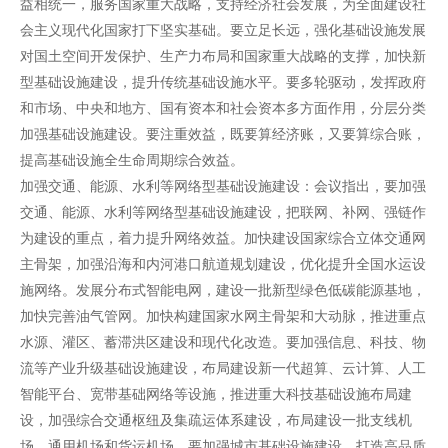
益相统一，服务国家重大战略，支持经济社会发展，为全面建设社
会主义现代化国家打下坚实基础。要立足长远，强化基础设施发展
对国土空间开发保护、生产力布局和国家重大战略的支撑，加快新
型基础设施建设，提升传统基础设施水平。要多轮驱动，发挥政府
和市场、中央和地方、国有资本和社会资本多方面作用，分层分类
加强基础设施建设。要注重效益，既要算经济账，又要算综合账，
提高基础设施全生命周期综合效益。
加强交通、能源、水利等网络型基础设施建设：会议指出，要加强
交通、能源、水利等网络型基础设施建设，把联网、补网、强链作
为建设的重点，着力提升网络效益。加快建设国家综合立体交通网
主骨架，加强沿海和内河港口航道规划建设，优化提升全国水运设
施网络。发展分布式智能电网，建设一批新型绿色低碳能源基地，
加快完善油气管网。加快构建国家水网主骨架和大动脉，推进重点
水源、灌区、蓄滞洪区建设和现代化改造。要加强信息、科技、物
流等产业升级基础设施建设，布局建设新一代超算、云计算、人工
智能平台、宽带基础网络等设施，推进重大科技基础设施布局建
设，加强综合交通枢纽及集疏运体系建设，布局建设一批支线机
场、通用机场和货运机场。要加强城市基础设施建设，打造高品质