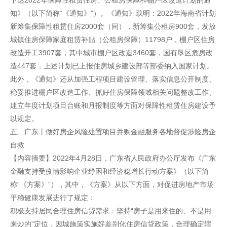
下达2022年保障性租赁住房、公租房保障和棚户区改造计划的通
知》（以下简称“《通知》”）。《通知》载明：2022年海南省计划
新筹集保障性租赁住房2000套（间），新筹集公租房900套，发放
城镇住房保障家庭租赁补贴（公租房保障）11798户，棚户区住房
改造开工3907套，其中城市棚户区改造3460套，国有垦区危房改
造447套，上述计划已上报住房城乡建设部等部委纳入国家计划。
此外，《通知》还从加强工程项目建设管理、落实信息公开制度、
稳妥推进棚户区改造工作、抓好住房保障领域相关问题整改工作、
建立年度计划项目台账和月报制度等方面对保障性租赁住房建设予
以规定。
五、广东丨做好房企风险处置项目并购金融服务各地督促涉险房企
自救
【内容摘要】2022年4月28日，广东省人民政府办公厅发布《广东
金融支持受疫情影响企业纾困和经济稳增长行动方案》（以下简
称“《方案》”），其中，《方案》从以下方面，对促进房地产市场
平稳健康发展进行了规定：
积极支持居民合理住房信贷需求：坚持“房子是用来住的、不是用
来炒的”定位，因城施策实施好差别化住房信贷政策，合理确定辖