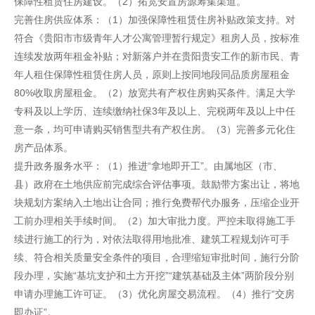
保障性租赁住房建设。（2）拓宽安置房源筹集渠道。
完善住房供应体系：（1）加强保障性租赁住房补贴政策支持。对
符合《贵阳市市级青年人才公寓管理暂行规定》租房人员，按标准
连续发放两年租金补贴；对新落户并在贵阳贵安工作的新市民、青
年人租住保障性租赁住房人员，原则上按同地段同品质房屋租金
80%收取房屋租金。（2）放宽共有产权住房购买条件。满足大学
专科及以上学历、连续缴纳社保3年及以上、完税两年及以上中任
意一条，均可申请购买销售型共有产权住房。（3）完善多元化住
房产品体系。
提升政务服务水平：（1）推进“拿地即开工”。由属地区（市、
县）政府在土地供应前完成综合评估事项。鼓励带方案出让，将地
块规划方案纳入土地出让合同；推行免费帮代办服务，压缩企业开
工前办理相关手续时间。（2）加大审批力度。严控未取得施工手
续进行施工的行为，对依法取得用地批准、建筑工程规划许可手
续、符合相关质量安全条件的项目，合理缩短审批时间，施行分阶
段办理，实施“基坑支护和土方开挖”“建筑基础及主体”两阶段分别
申请办理施工许可证。（3）优化房屋交易流程。（4）推行“交房
即办证”。