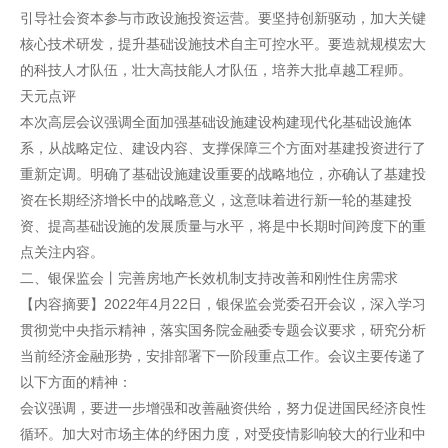
引导社会资本参与市政设施投资运营。要坚持创新驱动，加大关键
核心技术研发，提升基础设施技术自主可控水平。要造就规模宏大
的科技人才队伍，壮大高技能人才队伍，培养大批卓越工程师。
天元点评
本次高层会议强调全面加强基础设施建设构建现代化基础设施体
系，从战略定位、建设内容、支撑保障三个方面对基建投资进行了
重新定调。明确了基础设施建设重要的战略地位，亦确认了基建投
资在长期经济增长中的战略意义，这意味着进行新一轮的基建投
资、提高基础设施的发展质量与水平，将是中长期时间跨度下的重
点关注内容。
二、银保监会丨完善房地产长效机制支持改善和刚性住房需求
【内容摘要】2022年4月22日，银保监会党委召开会议，深入学习
贯彻党中央指示精神，落实国务院金融委专题会议要求，研究分析
当前经济金融形势，安排部署下一阶段重点工作。会议主要传递了
以下方面的精神：
会议强调，要进一步增强和改善融资供给，努力促进国民经济良性
循环。加大对市场主体的纾困力度，对受疫情影响较大的行业和中