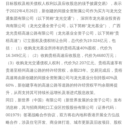
目标股权及相关债权人权利以及应收股息的须予披露交易》，表示
于2022年4月26日，新创建的间接全资附属公司作为买方与龙光交
通集团有限公司（以下简称“龙光交通”）、深圳市龙光基业投资咨
询有限公司（龙光交通全资子公司，以下简称“龙光基业”）、广西
龙光贵梧高速公路有限公司（龙光基业全资子公司，以下简称“贵
梧高速”）订立股权及债权转让合同，总代价为19.024亿元，包
括：（1）收购龙光基业所持有的贵梧高速40%股权，代价为
16.349亿元；（2）收购贵梧高速应收股息，代价为4680万元；
（3）收购龙光交通债权人权利，代价为2.207亿元。贵梧高速享有
贵港至梧州高速公路的特许经营权，余期23年。交易完成后，贵梧
高速将由新创建的间接全资附属公司与龙光基业分别持股40%及
60%，新创建享有的高速公路等道路的特许经营权平均余期将提
升，从而支持其可持续长远增长及渐进式股息政策。
同日，新世界（中国）有限公司（新世界发展的全资子公司）发布
消息称，其与招商局蛇口工业区控股股份有限公司（证券代码：
001979）签署战略合作协议，双方将在内地和香港开展全方位战
略合作，涉及住宅开发、商业体打造、城市更新及旧改项目、股权