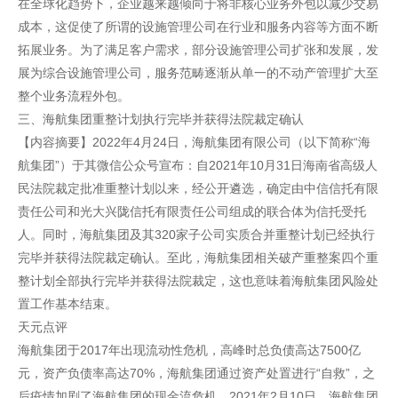
在全球化趋势下，企业越来越倾向于将非核心业务外包以减少交易
成本，这促使了所谓的设施管理公司在行业和服务内容等方面不断
拓展业务。为了满足客户需求，部分设施管理公司扩张和发展，发
展为综合设施管理公司，服务范畴逐渐从单一的不动产管理扩大至
整个业务流程外包。
三、海航集团重整计划执行完毕并获得法院裁定确认
【内容摘要】2022年4月24日，海航集团有限公司（以下简称“海
航集团”）于其微信公众号宣布：自2021年10月31日海南省高级人
民法院裁定批准重整计划以来，经公开遴选，确定由中信信托有限
责任公司和光大兴陇信托有限责任公司组成的联合体为信托受托
人。同时，海航集团及其320家子公司实质合并重整计划已经执行
完毕并获得法院裁定确认。至此，海航集团相关破产重整案四个重
整计划全部执行完毕并获得法院裁定，这也意味着海航集团风险处
置工作基本结束。
天元点评
海航集团于2017年出现流动性危机，高峰时总负债高达7500亿
元，资产负债率高达70%，海航集团通过资产处置进行“自救”，之
后疫情加剧了海航集团的现金流危机。2021年2月10日，海航集团