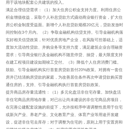
用于该地块配套公共建筑的投入。
满足合理信贷需求：（1）加大住房公积金支持力度。利用住房公
积金增值收益，采取个人补息贷款方式撬动商业银行资金，扩大住
房公积金制度受益面。新增个人补息贷款规模20亿元，贷款发放时
间控制在3个月内。（2）争取金融机构信贷支持。引导金融机构落
实好相关信贷政策，针对优质房地产企业，在风险可控基础上，适
度加大流动性贷款、并购业务等支持力度，满足建筑企业合理融资
需求；引导商业银行及金融机构不随意停贷、抽贷，最大限度支持
在建工程项目建设如期竣工交付。（3）降低个人住房消费门槛。
鼓励、引导金融机构实行首套房贷款首付20%政策。对拥有一套住
房并已结清购房贷款的家庭，为改善居住条件再次申请贷款购买普
通住房的，支持、引导金融机构执行首套房贷款政策。
提升商品房存量流通性：（1）多元化盘活非住宅存量。加快盘活
非住宅商品房用地存量，对已出让尚未建设的非住宅商品房项目，
在完善公建配套设施的前提下，允许按程序申请调整性质用于住宅
或新兴产业、养老产业、文化教育产业、体育产业等用途开发建
设，促进非住宅去库存；对于调整为住宅的，原则上用于安置房和