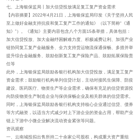
七、上海银保监局丨加大信贷投放满足复工复产资金需求
【内容摘要】2022年4月21日，上海银保监局印发《关于坚持人民
至上做好金融支持抗疫和复工复产工作的通知》（以下简称“《通
知》”）。《通知》主要内容包含八个方面15条举措，具体包括：
加大信贷投放、加大金融纾困解难力度、积极减费让利、加强产业
链协同复工复产金融服务、全力支持货运物流保通保畅、多措并举
提升综合金融服务、鼓励创新复工复产保险产品、鼓励拓展保险责
任等
此外，上海银保监局鼓励各银行机构加大信贷投放，满足复工复产
资金需求；鼓励银行机构单列信贷计划，主动对接民生保障、防疫
建设、医药医疗、物资生产等企业需求，确保有充足的信贷资源投
向防疫物资生产制造企业与保供保畅企业及相关群体的信贷需求。
同时，上海银保监局鼓励各银行机构支持核心企业通过信贷、债券
等方式融资，以适当方式减少对上下游企业的资金占用，帮助产业
链上下游中小微企业解决流动资金紧张等问题。
资讯观察
一、云南城投拟出售所持二十余家公司股权，构成重大资产重组