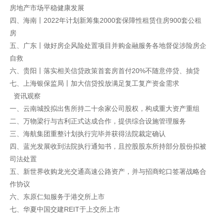
房地产市场平稳健康发展
四、海南丨2022年计划新筹集2000套保障性租赁住房900套公租
房
五、广东丨做好房企风险处置项目并购金融服务各地督促涉险房企
自救
六、贵阳丨落实相关信贷政策首套房首付20%不随意停贷、抽贷
七、上海银保监局丨加大信贷投放满足复工复产资金需求
资讯观察
一、云南城投拟出售所持二十余家公司股权，构成重大资产重组
二、万物梁行与吉利正式达成合作，提供综合设施管理服务
三、海航集团重整计划执行完毕并获得法院裁定确认
四、蓝光发展收到法院执行通知书，且控股股东所持部分股份拟被
司法处置
五、新世界收购龙光交通高速公路资产，并与招商蛇口签署战略合
作协议
六、东原仁知服务于港交所上市
七、华夏中国交建REIT于上交所上市