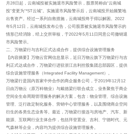
月28日起，云南城投被实施退市风险警示，股票简称由“云南城
投”变更为“*ST云城”。实施退市风险警示后，云南城投开始频繁地
出售资产。经过一系列自救措施，云南城投终于得以解困。2022
年5月12日，云南城投发布公告，公司股票被实施退市风险警示的
情形已经消除，经上交所审核，于2022年5月11日同意公司撤销退
市风险警示。
二、万物梁行与吉利正式达成合作，提供综合设施管理服务
【内容摘要】万物云官网信息显示，近日万物云旗下万物梁行与吉
利正式达成合作，万物梁行进驻浙江吉利控股集团总部园区，提供
综合设施管理服务（Integrated Facility Management）。
万物梁行是国内首家中外合作的商企服务公司，于2019年12月12
日由万物云（原万科物业）与戴德梁行联合成立，业务聚焦于商企
空间全生命周期管理服务的解决方案，包含：物业管理、综合设施
管理、泛行政定制化服务、营销中心管理服务，以及围绕商企空间
衍生的各类生态业务等。最近，万物梁行接连与房地产、汽车、新
能源、互联网行业主体合作，包括拜登置业、吉利、宁德时代、元
气森林等企业，内容均为提供综合设施管理服务。