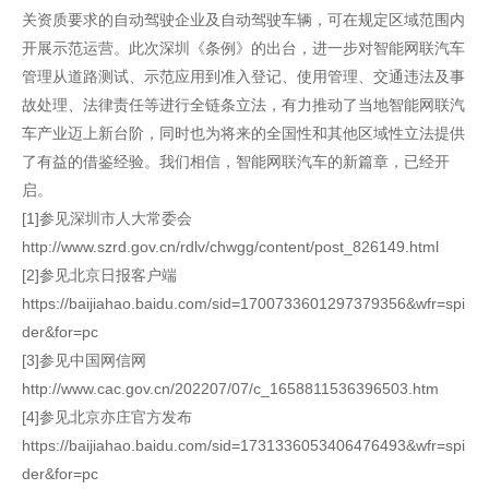
关资质要求的自动驾驶企业及自动驾驶车辆，可在规定区域范围内
开展示范运营。此次深圳《条例》的出台，进一步对智能网联汽车
管理从道路测试、示范应用到准入登记、使用管理、交通违法及事
故处理、法律责任等进行全链条立法，有力推动了当地智能网联汽
车产业迈上新台阶，同时也为将来的全国性和其他区域性立法提供
了有益的借鉴经验。我们相信，智能网联汽车的新篇章，已经开
启。
[1]参见深圳市人大常委会
http://www.szrd.gov.cn/rdlv/chwgg/content/post_826149.html
[2]参见北京日报客户端
https://baijiahao.baidu.com/sid=1700733601297379356&wfr=spi
der&for=pc
[3]参见中国网信网
http://www.cac.gov.cn/202207/07/c_1658811536396503.htm
[4]参见北京亦庄官方发布
https://baijiahao.baidu.com/sid=1731336053406476493&wfr=spi
der&for=pc