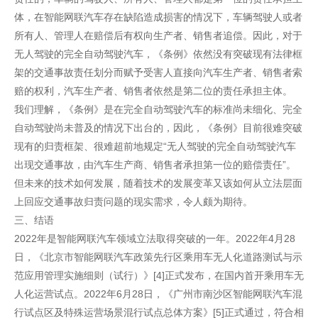
体，在智能网联汽车存在缺陷造成损害的情况下，车辆驾驶人或者
所有人、管理人在赔偿后有权向生产者、销售者追偿。因此，对于
无人驾驶的完全自动驾驶汽车，《条例》依然没有突破现有法律框
架的交通事故责任划分而赋予受害人直接向汽车生产者、销售者索
赔的权利，汽车生产者、销售者依然是第二位的责任承担主体。
我们理解，《条例》是在完全自动驾驶汽车的标准尚未细化、完全
自动驾驶尚未普及的情况下出台的，因此，《条例》目前很难突破
现有的归责框架、很难超前地规定“无人驾驶的完全自动驾驶汽车
出现交通事故，由汽车生产商、销售者承担第一位的赔偿责任”。
但未来的技术如何发展，随着技术的发展变革又该如何从立法层面
上回应交通事故归责问题的现实需求，令人颇为期待。
三、结语
2022年是智能网联汽车领域立法取得突破的一年。2022年4月28
日，《北京市智能网联汽车政策先行区乘用车无人化道路测试与示
范应用管理实施细则（试行）》[4]正式发布，在国内首开乘用车无
人化运营试点。2022年6月28日，《广州市南沙区智能网联汽车混
行试点区及特殊运营场景混行试点总体方案》[5]正式通过，符合相