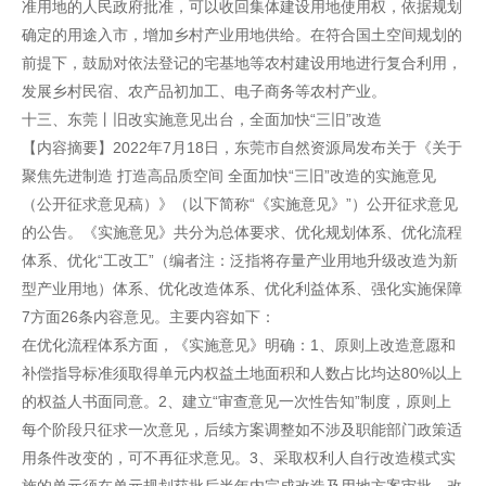
准用地的人民政府批准，可以收回集体建设用地使用权，依据规划
确定的用途入市，增加乡村产业用地供给。在符合国土空间规划的
前提下，鼓励对依法登记的宅基地等农村建设用地进行复合利用，
发展乡村民宿、农产品初加工、电子商务等农村产业。
十三、东莞丨旧改实施意见出台，全面加快“三旧”改造
【内容摘要】2022年7月18日，东莞市自然资源局发布关于《关于
聚焦先进制造 打造高品质空间 全面加快“三旧”改造的实施意见
（公开征求意见稿）》（以下简称“《实施意见》”）公开征求意见
的公告。《实施意见》共分为总体要求、优化规划体系、优化流程
体系、优化“工改工”（编者注：泛指将存量产业用地升级改造为新
型产业用地）体系、优化改造体系、优化利益体系、强化实施保障
7方面26条内容意见。主要内容如下：
在优化流程体系方面，《实施意见》明确：1、原则上改造意愿和
补偿指导标准须取得单元内权益土地面积和人数占比均达80%以上
的权益人书面同意。2、建立“审查意见一次性告知”制度，原则上
每个阶段只征求一次意见，后续方案调整如不涉及职能部门政策适
用条件改变的，可不再征求意见。3、采取权利人自行改造模式实