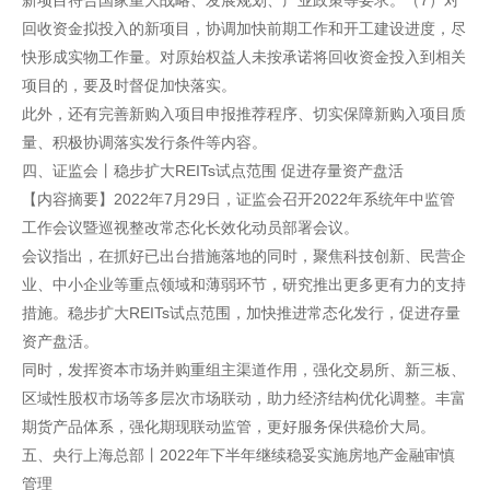
新项目符合国家重大战略、发展规划、产业政策等要求。（7）对
回收资金拟投入的新项目，协调加快前期工作和开工建设进度，尽
快形成实物工作量。对原始权益人未按承诺将回收资金投入到相关
项目的，要及时督促加快落实。
此外，还有完善新购入项目申报推荐程序、切实保障新购入项目质
量、积极协调落实发行条件等内容。
四、证监会丨稳步扩大REITs试点范围 促进存量资产盘活
【内容摘要】2022年7月29日，证监会召开2022年系统年中监管
工作会议暨巡视整改常态化长效化动员部署会议。
会议指出，在抓好已出台措施落地的同时，聚焦科技创新、民营企
业、中小企业等重点领域和薄弱环节，研究推出更多更有力的支持
措施。稳步扩大REITs试点范围，加快推进常态化发行，促进存量
资产盘活。
同时，发挥资本市场并购重组主渠道作用，强化交易所、新三板、
区域性股权市场等多层次市场联动，助力经济结构优化调整。丰富
期货产品体系，强化期现联动监管，更好服务保供稳价大局。
五、央行上海总部丨2022年下半年继续稳妥实施房地产金融审慎
管理