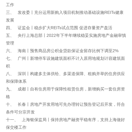
工作
三、 发改委丨充分运用新购入项目机制推动基础设施REITs健康
发展
四、 证监会丨稳步扩大REITs试点范围 促进存量资产盘活
五、 央行上海总部丨2022年下半年继续稳妥实施房地产金融审慎
管理
六、 海南丨预售商品房公积金贷款保证金留存比例下调至2%
七、 广州丨新增停车设施建筑面积不计入原用地规划计容建筑面
积
八、 深圳丨构建多主体供给、多渠道保障、租购并举的住房供应
和保障体系
九、 成都丨自有住房用于保障性租赁住房，新增购买一套住房资
格
十、 长春丨房地产开发用地可先办理转让预告登记后开发，符合
条件可分宗开发
十一、 上海银保监局丨保持房地产融资平稳有序，支持上海做好
保交楼工作