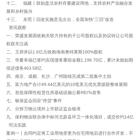
十二、 福建丨鼓励盘活农村存量建设用地，支持农村产业融合发
展和乡村振兴
十三、 东莞丨旧改实施意见出台，全面加快“三旧”改造
资讯观察
一、荣盛发展因收购关联方持有的子公司股权以及协议转让公司股
权获关注函
二、王府井以1.6亿元收购海南奥特莱斯100%股权
三、华夏幸福已签约实现债务重组金额1,196.70亿，累计未能如期
偿还债务463.58亿
四、南京、成都、长沙、广州陆续完成第二批集中土拍
五、富力地产合计49.44亿美元的10笔美元优先票据获整体展期
六、首批保障性租赁住房基础设施公募REITs发售
七、银保监会回应“停贷“事件
八、分拆万物云境外上市获证监会核准
九、保利物业联合体中标河北蔚县环卫一体化项目，成交价约14亿
司法实践
案例一丨合同约定将工业用地变更为住宅用地后进行合作开发，不