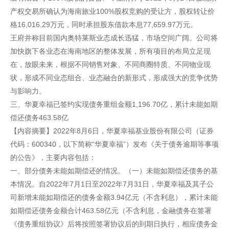
产权交易所确认为海南旅业100%股权竞购的受让方，股权转让价
格16,016.29万元，同时承担股东借款本息77,659.97万元。
王府井称目前国内奥特莱斯业态成长迅猛，市场空间广阔。公司将
加快旗下各业态在海南地区的整体发展，所有项目的布局立足现
在，放眼未来，根据不同销售对象、不同商圈特质、不同物业现
状，形成不同业态组合、业态融合的新形式，形成强大的竞争优势
与影响力。
三、华夏幸福已签约实现债务重组金额1,196.70亿，累计未能如期
偿还债务463.58亿
【内容摘要】2022年8月6日，华夏幸福基业股份有限公司（证券
代码：600340，以下简称“华夏幸福”）发布《关于债务逾期等事项
的公告》，主要内容包括：
一、部分债务未能如期偿还的情况。（一）未能如期偿还债务的基
本情况。自2022年7月1日至2022年7月31日，华夏幸福及其子公
司新增未能如期偿还的债务金额3.94亿元（不含利息），累计未能
如期偿还债务金额合计463.58亿元（不含利息，金融债务在签署
《债务重组协议》后将按照签署协议后的到期日执行，相应债务金