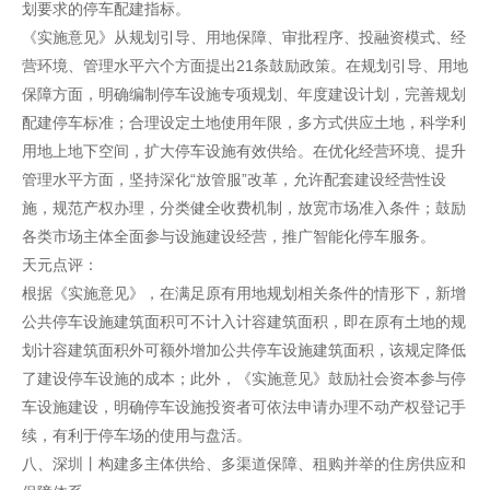
划要求的停车配建指标。
《实施意见》从规划引导、用地保障、审批程序、投融资模式、经
营环境、管理水平六个方面提出21条鼓励政策。在规划引导、用地
保障方面，明确编制停车设施专项规划、年度建设计划，完善规划
配建停车标准；合理设定土地使用年限，多方式供应土地，科学利
用地上地下空间，扩大停车设施有效供给。在优化经营环境、提升
管理水平方面，坚持深化“放管服”改革，允许配套建设经营性设
施，规范产权办理，分类健全收费机制，放宽市场准入条件；鼓励
各类市场主体全面参与设施建设经营，推广智能化停车服务。
天元点评：
根据《实施意见》，在满足原有用地规划相关条件的情形下，新增
公共停车设施建筑面积可不计入计容建筑面积，即在原有土地的规
划计容建筑面积外可额外增加公共停车设施建筑面积，该规定降低
了建设停车设施的成本；此外，《实施意见》鼓励社会资本参与停
车设施建设，明确停车设施投资者可依法申请办理不动产权登记手
续，有利于停车场的使用与盘活。
八、深圳丨构建多主体供给、多渠道保障、租购并举的住房供应和