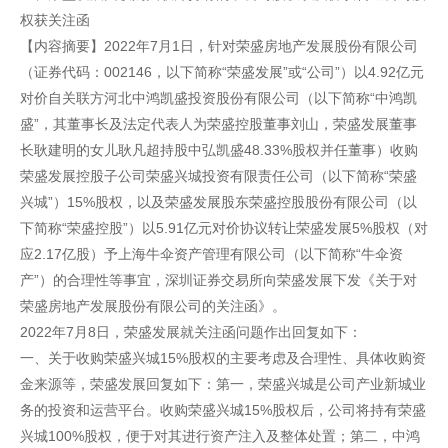
权获关注函
【内容摘要】2022年7月1日，针对荣盛房地产发展股份有限公司
（证券代码：002146，以下简称“荣盛发展”或“公司”）以4.92亿元
对价自关联方河北中鸿凯盛投资股份有限公司（以下简称“中鸿凯
盛”，其董事长及法定代表人为荣盛控股董事刘山，荣盛发展董事
长耿建明的女儿耿凡超持股中弘凯盛48.33%股权并任董事）收购
荣盛发展控股子公司荣盛兴城投资有限责任公司（以下简称“荣盛
兴城”）15%股权，以及荣盛发展股东荣盛控股股份有限公司（以
下简称“荣盛控股”）以5.91亿元对价协议转让荣盛发展5%股权（对
应2.17亿股）予上海牛伞资产管理有限公司（以下简称“牛伞资
产”）的合理性等事宜，深圳证券交易所向荣盛发展下发《关于对
荣盛房地产发展股份有限公司的关注函》。
2022年7月8日，荣盛发展就关注函问题作出回复如下：
一、关于收购荣盛兴城15%股权的主要考虑及合理性、具体收购资
金来源等，荣盛发展回复如下：第一，荣盛兴城是公司产业新城业
务的投资和运营平台。收购荣盛兴城15%股权后，公司将持有荣盛
兴城100%股权，便于对其进行资产注入及整体处置；第二，中鸿