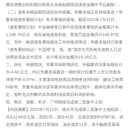
额在调整后的到期日前将从未能如期偿还债务金额中予以剔除）。
（二）债务未能如期偿还的应对措施。华夏幸福正在持续推进《华
夏幸福债务重组计划》有关事项的落地。截至2022年7月31日，
《债务重组计划》中金融债务已签约实现债务重组的金额累计为
1,196.70亿元，相应减免债务利息、豁免罚息金额共计106.67亿
元。另外，根据债务重组相关工作的推进情况，华夏幸福对已签署
《债务重组协议》中适用“兑、抵、接”清偿方式的相关债权人已启
动两批现金兑付安排，合计将兑付金额为19.16亿元。
二、诉讼、仲裁情况。华夏幸福新增诉讼、仲裁案件涉案金额合计
为 4.40 亿元，约占华夏幸福最近一期经审计归属于上市公司股东
净资产的 6.97%，主要案由包括商品房销售合同纠纷、建设工程类
纠纷等。华夏幸福表示该等案件尚在审理过程中，最终结果尚不确
定，暂时无法判断对其本期利润及期后利润的影响。
四、南京、成都、长沙、广州陆续完成第二批集中土拍
【内容摘要】2022年7月12日，南京市完成第二批集中土地拍卖，
共出让44宗土地，流拍2宗，成交42宗，总成交面积约2987亩。成
交地块中，底价成交31宗地块，溢价成交11宗，其中触发至最高