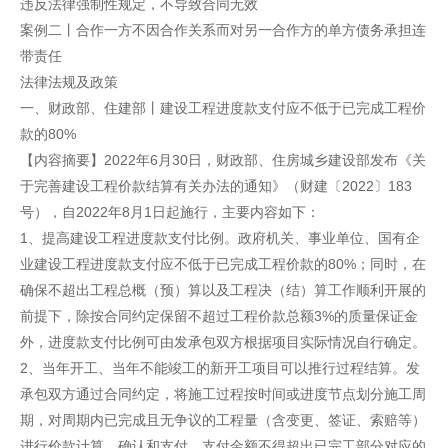
违反法律强制性规定，不导致合同无效
案例二丨合作一方不因合作关系而对另一合作方的单方债务承担连
带责任
法律法规及政策
一、财政部、住建部丨建设工程进度款支付应不低于已完成工程价
款的80%
【内容摘要】2022年6月30日，财政部、住房城乡建设部发布《关
于完善建设工程价款结算有关办法的通知》（财建〔2022〕183
号），自2022年8月1日起施行，主要内容如下：
1、提高建设工程进度款支付比例。政府机关、事业单位、国有企
业建设工程进度款支付应不低于已完成工程价款的80%；同时，在
确保不超出工程总概（预）算以及工程决（结）算工作顺利开展的
前提下，除按合同约定保留不超过工程价款总额3%的质量保证金
外，进度款支付比例可由发承包双方根据项目实际情况自行确定。
2、当年开工、当年不能竣工的新开工项目可以推行过程结算。发
承包双方通过合同约定，将施工过程按时间或进度节点划分施工周
期，对周期内已完成且无争议的工程量（含变更、签证、索赔等）
进行价款计算、确认和支付，支付金额不得超出已完工部分对应的