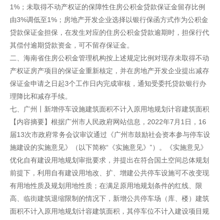
1%；未取得不动产权证的保障性住房公积金贷款保证金留存比例
由3%调低至1%；房地产开发企业选择以银行保函方式作为公积金
贷款保证金担保，在发生对应的住房公积金贷款逾期时，担保行代
其偿付逾期贷款资金，可不留存保证金。
二、海南省住房公积金管理机构按上述规定比例对现存未取得不动
产权证房产项目的保证金重新核定，并在房地产开发企业提出减存
保证金申请之日起3个工作日内完成审核，通知受委托贷款银行办
理降比和减存手续。
七、广州丨新增停车设施建筑面积不计入原用地规划计容建筑面积
【内容摘要】根据广州市人民政府网站信息，2022年7月1日，16
届13次市政府常务会议审议通过《广州市鼓励社会资本参与停车设
施建设的实施意见》（以下简称“《实施意见》”）。《实施意见》
优化自有建设用地规划审批要求，并提出在符合国土空间总体规划
前提下，利用自有建设用地改、扩、增建公共停车设施可不改变现
有用地性质及规划用地性质；在满足原用地规划条件的红线、限
高、临街建筑退缩限制的情况下，新增公共停车场（库、楼）建筑
面积不计入原用地规划计容建筑面积，其停车位不计入建设项目规