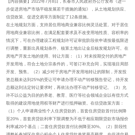
【内容摘要】2022年7月8日，长春市人民政府办公厅发布《进一
步促进房地产市场平稳发展若干措施的通知》，从土地规划供应、
信贷政策、促进交易等方面制定了12条措施。
在土地规划方面，支持居住用地商业兼容比例灵活处置。对于居住
用地商业兼容比例，在满足配套要求及不改变用地性质、容积率的
情况下，可在办理建设工程规划许可证审批阶段依申请按最低限进
行调整，重新出具规划条件、核算土地出让金后核发规划许可。在
房地产开发土地的使用、转让方面：（1）对未按期交付的房地产
开发用地，符合土地分宗条件的，可签订补充合同，实现项目局部
开发、预售。（2）减少对于房地产开发用地转让的限制，开发投
资总额未达到25%的受让可申请办理不动产转移预告登记，待开发
总额达到法定转让要求时，再依法办理不动产转移登记。（3）允
许不以公益为目的的养老、教育、医疗等社会领域企业以有偿方式
取得的建设用地使用权等财产进行抵押融资。在信贷政策方面：
（1）个人申请商业性个人住房贷款的，首套住房贷款首付比例降
至20%，首套房贷款利率下限调整为不低于相应期限贷款市场报价
利率减20个基点；二套住房贷款首付比例降至30%。（2）阶段性
调整长春城区住房公积金个人住房贷款单笔最高额度。在促进交易