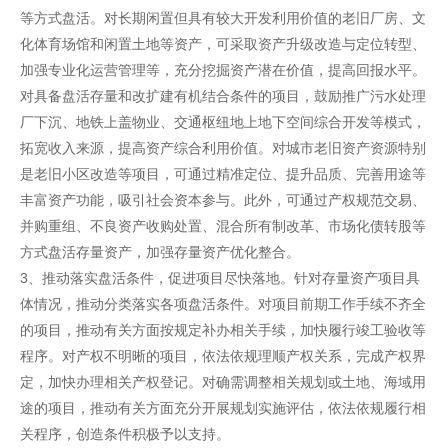
等方式盘活。对长期闲置但具有较大开发利用价值的老旧厂房、文
化体育场馆和闲置土地等资产，可采取资产升级改造与定位转型、
加强专业化运营管理等，充分挖掘资产潜在价值，提高回报水平。
对具备盘活存量和改扩建有机结合条件的项目，鼓励推广污水处理
厂下沉、地铁上盖物业、交通枢纽地上地下空间综合开发等模式，
拓宽收入来源，提高资产综合利用价值。对城市老旧资产资源特别
是老旧小区改造等项目，可通过精准定位、提升品质、完善用途等
丰富资产功能，吸引社会资本参与。此外，可通过产权规范交易、
并购重组、不良资产收购处置、混合所有制改革、市场化债转股等
方式盘活存量资产，加强存量资产优化整合。
3、推动落实盘活条件，促进项目尽快落地。针对存量资产项目具
体情况，推动分类落实各项盘活条件。对项目前期工作手续不齐全
的项目，推动有关方面按规定补办相关手续，加快履行竣工验收等
程序。对产权不明晰的项目，依法依规理顺产权关系，完成产权界
定，加快办理相关产权登记。对确需调整相关规划或土地、海域用
途的项目，推动有关方面充分开展规划实施评估，依法依规履行相
关程序，创造条件积极予以支持。