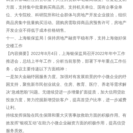
方面，支持集中批量购买商品房。支持机关单位、国有企事业单
位、大专院校、科研院所和社会群体与房地产开发企业接洽，组织
商品房集中批量购买活动。团购房需取得商品房预售许可，房地产
开发企业不得低于成本价格销售。
十一、上海银保监局丨保持房地产融资平稳有序，支持上海做好保
交楼工作
【内容摘要】2022年8月4日，上海银保监局召开2022年年中工作
推进会，总结上半年工作，分析当前形势，部署下半年重点工作任
务，会议主要传递以下方面精神：
一是加大金融纾困服务力度。加强对有发展前景的中小微企业的纾
困支持，聚焦新市民创业就业、住房、教育、医疗、养老等需求解
决“急难愁盼”问题。无缝续贷进一步增量扩面提质，加大信用贷款
投放力度，努力挖掘新增贷款客户，提高首贷户比率，进一步减费
让利。
持续发挥保险在民生保障和重大灾害事故救助方面的积极作用。有
效发挥“银税互动”在助力小微企业融资方面的积极作用，提高信贷
服务质效。