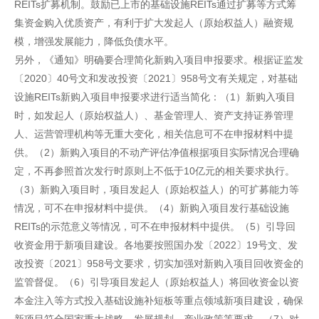
REITs扩募机制。鼓励已上市的基础设施REITs通过扩募等方式筹
集资金购入优质资产，有利于扩大发起人（原始权益人）融资规
模，增强发展能力，降低负债水平。
另外，《通知》明确要合理简化新购入项目申报要求。根据证监发
〔2020〕40号文和发改投资〔2021〕958号文有关规定，对基础
设施REITs新购入项目申报要求进行适当简化：（1）新购入项目
时，如发起人（原始权益人）、基金管理人、资产支持证券管理
人、运营管理机构等无重大变化，相关信息可不在申报材料中提
供。（2）新购入项目的不动产评估净值根据项目实际情况合理确
定，不再参照首次发行时原则上不低于10亿元的相关要求执行。
（3）新购入项目时，项目发起人（原始权益人）的可扩募能力等
情况，可不在申报材料中提供。（4）新购入项目发行基础设施
REITs的示范意义等情况，可不在申报材料中提供。（5）引导回
收资金用于新项目建设。各地要按照国办发〔2022〕19号文、发
改投资〔2021〕958号文要求，切实加强对新购入项目回收资金的
监管督促。（6）引导项目发起人（原始权益人）将回收资金以资
本金注入等方式投入基础设施补短板等重点领域新项目建设，确保