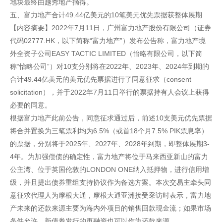
地块最终由越秀地产摘得。
五、富力地产合计49.44亿美元的10笔美元优先票据获整体展期
【内容摘要】2022年7月11日，广州富力地产股份有限公司（证券
代码02777.HK，以下简称“富力地产”）发布公告称，富力地产境
外全资子公司EASY TACTIC LIMITED（怡略有限公司，以下简
称“怡略公司”）对10支分别将在2022年、2023年、2024年到期的
合计49.44亿美元的美元优先票据进行了同意征求（consent
solicitation），并于2022年7月11日举行的票据持有人会议上获得
必要的同意。
根据富力地产此前公告，同意征求通过后，前述10支美元优先票据
将合并置换为三笔票利均为6.5%（或首18个月7.5% PIK票息率）
的票据，分别将于2025年、2027年、2028年到期，即整体展期3-
4年。为加强偿债的确定性，富力地产将位于马来西亚新山的富力
公主湾、位于英国伦敦的LONDON ONE纳入抵押物，进行信用增
级，并且提出债券重组支持协议作为备选方案。本次交易主牵头同
意征求代理人为摩根大通，摩根大通亚洲接受采访时表示，富力地
产未来的还款来源主要为海内外项目的销售回款现金流；如果市场
条件允许，新债券发行的再融资也可以作为还款来源。