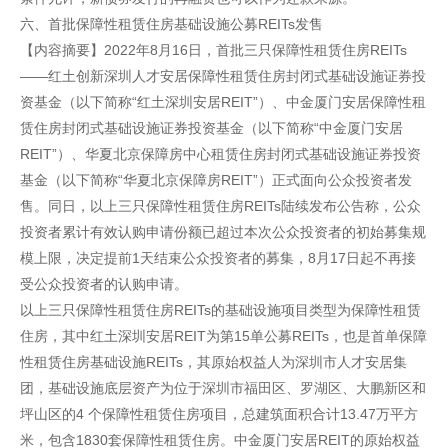
六、首批保障性租赁住房基础设施公募REITs发售
【内容摘要】2022年8月16日，首批三只保障性租赁住房REITs
——红土创新深圳人才安居保障性租赁住房封闭式基础设施证券投
资基金（以下简称“红土深圳安居REIT”）、中金厦门安居保障性租
赁住房封闭式基础设施证券投资基金（以下简称“中金厦门安居
REIT”）、华夏北京保障房中心租赁住房封闭式基础设施证券投资
基金（以下简称“华夏北京保障房REIT”）正式面向公众投资者发
售。同日，以上三只保障性租赁住房REITs陆续发布公告称，公众
投资者累计有效认购申请份额已超过本次公众投资者的初始募集规
模上限，决定提前1天结束公众投资者的募集，8月17日起不再接
受公众投资者的认购申请。
以上三只保障性租赁住房REITs的基础设施项目类型为保障性租赁
住房，其中红土深圳安居REIT为第15单公募REITs，也是首单保障
性租赁住房基础设施REITs，其原始权益人为深圳市人才安居集
团，基础设施底层资产为位于深圳市福田区、罗湖区、大鹏新区和
坪山区的4 个保障性租赁住房项目，总建筑面积合计13.47万平方
米，包含1830套保障性租赁住房。中金厦门安居REIT的原始权益