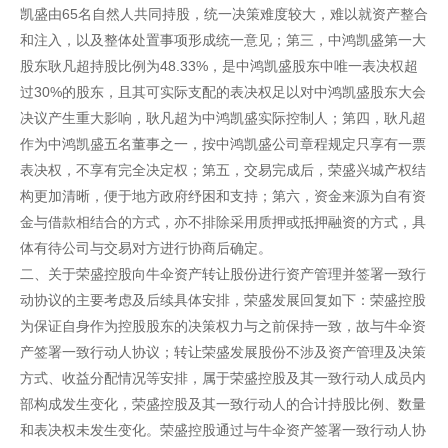
凯盛由65名自然人共同持股，统一决策难度较大，难以就资产整合
和注入，以及整体处置事项形成统一意见；第三，中鸿凯盛第一大
股东耿凡超持股比例为48.33%，是中鸿凯盛股东中唯一表决权超
过30%的股东，且其可实际支配的表决权足以对中鸿凯盛股东大会
决议产生重大影响，耿凡超为中鸿凯盛实际控制人；第四，耿凡超
作为中鸿凯盛五名董事之一，按中鸿凯盛公司章程规定只享有一票
表决权，不享有完全决定权；第五，交易完成后，荣盛兴城产权结
构更加清晰，便于地方政府纾困和支持；第六，资金来源为自有资
金与借款相结合的方式，亦不排除采用质押或抵押融资的方式，具
体有待公司与交易对方进行协商后确定。
二、关于荣盛控股向牛伞资产转让股份进行资产管理并签署一致行
动协议的主要考虑及后续具体安排，荣盛发展回复如下：荣盛控股
为保证自身作为控股股东的决策权力与之前保持一致，故与牛伞资
产签署一致行动人协议；转让荣盛发展股份不涉及资产管理及决策
方式、收益分配情况等安排，属于荣盛控股及其一致行动人成员内
部构成发生变化，荣盛控股及其一致行动人的合计持股比例、数量
和表决权未发生变化。荣盛控股通过与牛伞资产签署一致行动人协