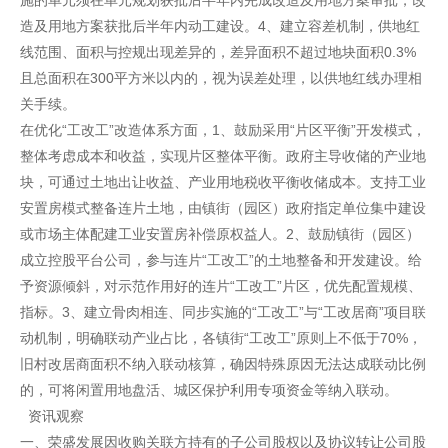
施的单元须在单元规划获批后半年内完成改造及用地方案审批，改
造及用地方案获批后半年内动工建设。4、建立容差机制，供地红
线范围、面积与控规出现差异的，差异面积不超过地块面积0.3%
且总面积在300平方米以内的，视为误差处理，以供地红线办理相
关手续。
在优化“工改工”改造体系方面，1、鼓励采用“片区平衡”开发模式，
整体考虑成本和收益，实现片区整体平衡。政府主导收储的产业地
块，可通过土地出让收益、产业用地税收平衡收储成本。支持工业
安置房模式整备连片土地，由镇街（园区）政府指定单位集中建设
或市场主体配建工业安置房补偿原权益人。2、鼓励镇街（园区）
成立控股平台公司，参与连片“工改工”的土地整备和开发建设。给
予资源倾斜，对示范作用好的连片“工改工”片区，优先配置规模、
指标。3、建立骨肉相连、同步实施的“工改工”与“工改居商”项目联
动机制，明确联动产业占比，各镇街“工改工”原则上不低于70%，
旧村改居商面积不纳入联动核算，确因特殊原因无法达成联动比例
的，可将闲置用地盘活、城区保护利用专项资金等纳入联动。
资讯观察
一、荣盛发展因收购关联方持有的子公司股权以及协议转让公司股