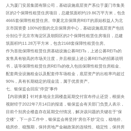
人为厦门安居集团有限公司，基础设施底层资产系位于厦门市集美
区的2个保障性租赁住房项目，总建筑面积约19.86万平方米，包含
4665套保障性租赁住房。华夏北京保障房REIT的原始权益人为北
京市国资委 100%控股的北京保障房中心，基础设施底层资产包括
分别位于北京市海淀区及朝阳区的2个保障性租赁住房项目，总建
筑面积约11.28万平方米，包含2168套保障性租赁住房。
作为首批保障性租赁住房基础设施公募REITs，上述公募REITs的
发售具有较高的市场关注度，并且根据上述公募REITs的招募说明
书，该等保障性租赁住房REITs的收入包括保障性租赁住房租金、
配套商业设施租金以及配套停车场租金，底层资产的出租率均超过
90%，具有长期稳定的现金流，属于优质资产。
七、银保监会回应“停贷”事件
【内容摘要】针对多地业主因楼盘延期交付宣布停止还贷，根据央
视财经于2022年7月14日的报道，银保监会有关部门负责人表示，
目前个别房企楼盘存在延期交付情况，解决该问题的关键在于“保
交楼”，下一步工作中，银保监会将坚持“房住不炒”定位，稳地价、
稳房价、稳预期，保持房地产金融政策的连续性、稳定性，保持房