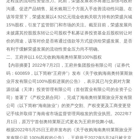
定程度的流动性资金压力。此前，荣盛发展表示将通过加强与政府
沟通、促进产品销售、延长账期三个方面入手改善流动性问题。在
该等背景下，荣盛发展以4.92亿元现金收购关联方持有的荣盛兴城
15%股权，引发了监管部门和市场的关注。截至目前，荣盛发展尚
未披露其控股股东转让公司股权予私募证券投资基金后股权转让对
价的用途，该等对价是否将通过借款等方式提供给荣盛发展、是否
有利于缓解荣盛发展的流动性资金压力尚不明确。
二、王府井以1.6亿元收购海南奥特莱斯100%股权
【内容摘要】2022年7月2日，王府井集团股份有限公司（证券代
码：600859，以下简称“王府井”）发布《关于收购海南奥特莱斯旅
业开发有限公司100%股权进展的公告》，表示其已与交易对方聚
源信诚（天津）投资管理有限公司（首创置业有限公司的全资子公
司）签署了《产权交易合同》，完成了海南奥特莱斯旅业开发有限
公司（以下简称“海南旅业”）的资产交割、产权变更及工商变更登
记手续并取得了海南省市场监督管理局核发的营业执照。2022年7
月1日，原万宁首创奥特莱斯正式更名为王府井悦舞小镇。
根据2022年5月25日王府井发布的《关于收购海南奥特莱斯旅业开
发有限公司 100%股权的公告》，王府井于2022年5月24日被北京