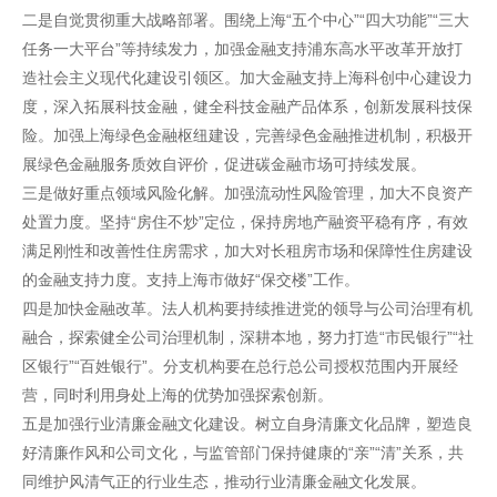
二是自觉贯彻重大战略部署。围绕上海“五个中心”“四大功能”“三大
任务一大平台”等持续发力，加强金融支持浦东高水平改革开放打
造社会主义现代化建设引领区。加大金融支持上海科创中心建设力
度，深入拓展科技金融，健全科技金融产品体系，创新发展科技保
险。加强上海绿色金融枢纽建设，完善绿色金融推进机制，积极开
展绿色金融服务质效自评价，促进碳金融市场可持续发展。
三是做好重点领域风险化解。加强流动性风险管理，加大不良资产
处置力度。坚持“房住不炒”定位，保持房地产融资平稳有序，有效
满足刚性和改善性住房需求，加大对长租房市场和保障性住房建设
的金融支持力度。支持上海市做好“保交楼”工作。
四是加快金融改革。法人机构要持续推进党的领导与公司治理有机
融合，探索健全公司治理机制，深耕本地，努力打造“市民银行”“社
区银行”“百姓银行”。分支机构要在总行总公司授权范围内开展经
营，同时利用身处上海的优势加强探索创新。
五是加强行业清廉金融文化建设。树立自身清廉文化品牌，塑造良
好清廉作风和公司文化，与监管部门保持健康的“亲”“清”关系，共
同维护风清气正的行业生态，推动行业清廉金融文化发展。