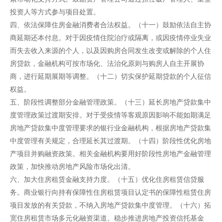
投资人等方式参与项目处置。
四、依法保障住房金融消费者合法权益。（十一）鼓励依法自主协
商延期还本付息。对于因疫情住院治疗或隔离，或因疫情停业失业
而失去收入来源的个人，以及因购房合同发生改变或解除的个人住
房贷款，金融机构可按市场化、法治化原则与购房人自主开展协
商，进行延期展期等调整。（十二）切实保护延期贷款的个人征信
权益。
五、阶段性调整部分金融管理政策。（十三）延长房地产贷款集中
度管理政策过渡期安排。对于受疫情等客观原因影响不能如期满足
房地产贷款集中度管理要求的银行业金融机构，根据房地产贷款集
中度管理有关规定，合理延长其过渡期。（十四）阶段性优化房地
产项目并购融资政策。相关金融机构要用好阶段性房地产金融管理
政策，加快推动房地产风险市场化出清。
六、加大住房租赁金融支持力度。（十五）优化住房租赁信贷服
务。商业银行向持有保障性住房租赁项目认定书的保障性租赁住房
项目发放的有关贷款，不纳入房地产贷款集中度管理。（十六）拓
宽住房租赁市场多元化融资渠道。稳步推进房地产投资信托基金