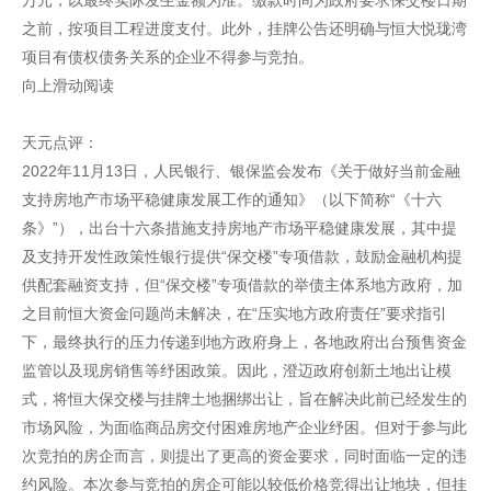
万元，以最终实际发生金额为准。缴款时间为政府要求保交楼日期
之前，按项目工程进度支付。此外，挂牌公告还明确与恒大悦珑湾
项目有债权债务关系的企业不得参与竞拍。
向上滑动阅读
天元点评：
2022年11月13日，人民银行、银保监会发布《关于做好当前金融
支持房地产市场平稳健康发展工作的通知》（以下简称“《十六
条》”），出台十六条措施支持房地产市场平稳健康发展，其中提
及支持开发性政策性银行提供“保交楼”专项借款，鼓励金融机构提
供配套融资支持，但“保交楼”专项借款的举债主体系地方政府，加
之目前恒大资金问题尚未解决，在“压实地方政府责任”要求指引
下，最终执行的压力传递到地方政府身上，各地政府出台预售资金
监管以及现房销售等纾困政策。因此，澄迈政府创新土地出让模
式，将恒大保交楼与挂牌土地捆绑出让，旨在解决此前已经发生的
市场风险，为面临商品房交付困难房地产企业纾困。但对于参与此
次竞拍的房企而言，则提出了更高的资金要求，同时面临一定的违
约风险。本次参与竞拍的房企可能以较低价格竞得出让地块，但挂