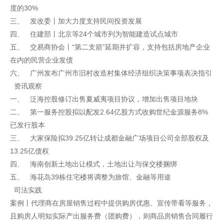
度的30%
三、 发改委丨加大力度支持民间投资发展
四、 住建部丨北京等24个城市列为智能建造试点城市
五、 交易商协会丨“第二支箭”延期并扩容，支持包括房地产企业
在内的民营企业发债
六、 广州发布广州市旧村改造村集体经济组织决策事项表决指引
资讯观察
一、 泛海控股修订出售夏威夷项目协议，增加出售项目地块
二、 第一服务控股拟以配发2.64亿股方式收购世纪金源服务8%
已发行股本
三、 大家保险拟39.25亿转让成都金融广场项目公司全部股权及
13.25亿债权
四、 海南创新土地出让模式，土地出让与保交楼捆绑
五、 海花岛39栋住宅楼将调整为旅馆、金融等用途
司法实践
案例丨代理商在房屋销售过程中提供购房优惠、宣传带看等服务，
且购房人明知实际产出服务费（团购费），则商品房销售合同履行