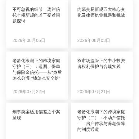
不可忽视的细节：离岸信
内幕交易新规五大核心变
托个税新规的若干疑难问
化及律师执业机遇和挑战
题探讨
2026年08月05日
2026年08月03日
老龄化浪潮下的跨境家庭
双市场监管下的中小投资
守护（三）：遗嘱、保单
者权利保护与合规实践
与保险金信托——从“身后
怎么分”到“钱怎么安全给”
2026年07月22日
2026年07月21日
刑事类案适用偏差之个案
老龄化浪潮下的跨境家庭
呈现
守护（二）：不动产信托
——房产传承与养老保障
的制度通道