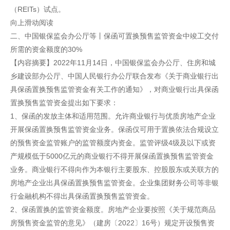
（REITs）试点。
向上滑动阅读
二、中国银保监会办公厅等丨保函可置换预售监管资金中竣工交付
所需的资金额度的30%
【内容摘要】2022年11月14日，中国银保监会办公厅、住房和城
乡建设部办公厅、中国人民银行办公厅联合发布《关于商业银行出
具保函置换预售监管资金有关工作的通知》，对商业银行出具保函
置换预售监管资金提出如下要求：
1、保函的发放主体和适用范围。允许商业银行与优质房地产企业
开展保函置换预售监管资金业务。保函仅可用于置换依法合规设立
的预售资金监管账户的监管额度内资金。监管评级4级及以下或资
产规模低于5000亿元的商业银行不得开展保函置换预售监管资金
业务。商业银行不得向作为本银行主要股东、控股股东或关联方的
房地产企业出具保函置换预售监管资金。企业集团财务公司等非银
行金融机构不得出具保函置换预售监管资金。
2、保函置换的监管资金额度。房地产企业要按照《关于规范商品
房预售资金监管的意见》（建房〔2022〕16号）规定开设预售资