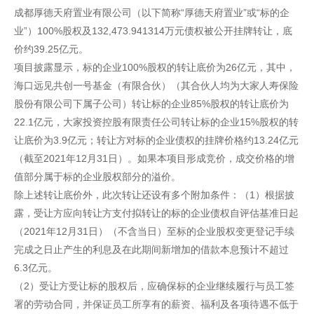
成都厚德天府置业有限公司（以下简称“厚德天府置业”或“标的企
业”）100%股权及132,473.941314万元债权被公开挂牌转让，底
价约39.25亿元。
项目披露显示，标的企业100%股权的转让底价为26亿元，其中，
海口远见共创一号基金（有限合伙）（其合伙人均为大家人寿保险
股份有限公司下属子公司）转让标的企业85%股权的转让底价为
22.1亿元，大家投资控股有限责任公司转让标的企业15%股权的转
让底价为3.9亿元；转让方对标的企业债权的挂牌价格约13.24亿元
（截至2021年12月31日）。如果本项目形成竞价，成交价格的增
值部分属于标的企业股权部分的溢价。
除上述转让底价外，此次转让还设有多个附加条件：（1）根据披
露，受让方应向转让方支付拟转让的标的企业债权自评估基准日起
（2021年12月31日）（不含当日）至标的企业股权变更登记手续
完成之日止产生的利息及在此期间新增加的借款本息预计不超过
6.3亿元。
（2）受让方受让标的股权后，应确保标的企业继续履行与员工签
署的劳动合同，并保证员工所享有的薪资、福利及各项待遇不低于