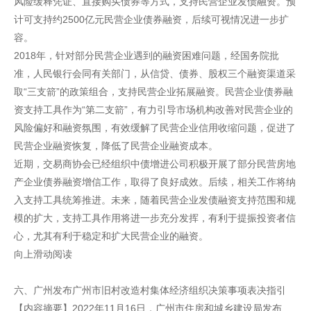
风险缓释凭证、直接购买债券等方式，支持民营企业发债融资。预
计可支持约2500亿元民营企业债券融资，后续可视情况进一步扩
容。
2018年，针对部分民营企业遇到的融资困难问题，经国务院批
准，人民银行会同有关部门，从信贷、债券、股权三个融资渠道采
取“三支箭”的政策组合，支持民营企业拓展融资。民营企业债券融
资支持工具作为“第二支箭”，有力引导市场机构改善对民营企业的
风险偏好和融资氛围，有效缓解了民营企业信用收缩问题，促进了
民营企业融资恢复，降低了民营企业融资成本。
近期，交易商协会已经组织中债增进公司积极开展了部分民营房地
产企业债券融资增信工作，取得了良好成效。后续，相关工作将纳
入支持工具统筹推进。未来，随着民营企业发债融资支持范围和规
模的扩大，支持工具作用将进一步充分发挥，有利于提振投资者信
心，尤其有利于稳定和扩大民营企业的融资。
向上滑动阅读
六、广州发布广州市旧村改造村集体经济组织决策事项表决指引
【内容摘要】2022年11月16日，广州市住房和城乡建设局发布