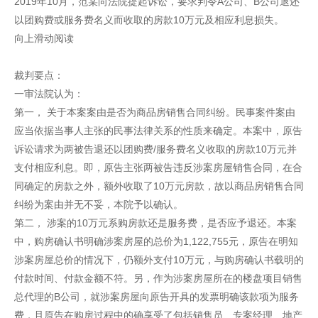
2019年10月，范某向法院提起诉讼，要求判令A公司、B公司退还
以团购费或服务费名义而收取的房款10万元及相应利息损失。
向上滑动阅读
裁判要点：
一审法院认为：
第一， 关于本案案由是否为商品房销售合同纠纷。民事案件案由
应当依据当事人主张的民事法律关系的性质来确定。本案中，原告
诉讼请求为两被告退还以团购费/服务费名义收取的房款10万元并
支付相应利息。即，原告主张两被告违反涉案房屋销售合同，在合
同确定的房款之外，额外收取了10万元房款，故以商品房销售合同
纠纷为案由并无不妥，本院予以确认。
第二， 涉案的10万元系购房款还是服务费，是否应予退还。本案
中，购房确认书明确涉案房屋的总价为1,122,755元，原告在明知
涉案房屋总价的情况下，仍额外支付10万元，与购房确认书载明的
付款时间、付款金额不符。另，作为涉案房屋所在的楼盘项目销售
总代理的B公司，就涉案房屋向原告开具的发票明确该款项为服务
费，且原告在购房过程中的确享受了包括销售员、专案经理、地产