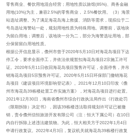
零售商业、餐饮用地混合经营；用地性质以旅馆(85%)、商务金融
用地(10%)为主，兼容2.5%的零售商业， 2.5%餐饮用。（3）海景
站选址调整。为了满足海花岛海上救援、消防等需求，现拟位于二
号岛选址海警站一处，规划用地性质为特殊用地。调整前，该地块
为留白用地；调整后，该地块一分为二，部分为海警选址用地，部
分保留留白用地性质。
根据公开信息显示，儋州市曾于2020年5月10日对海花岛项目下达
停工令，要求全面停工，并依法依规暂扣海花岛项目2宗施工许可
证。2020年5月11日收回海花岛项目预售许可证，全面停售，并吊
销海花岛项目5宗预售许可证。2020年5月15日环保部门撤销海花
岛项目《建设项目环境影响登记表》。2021年12月10日印发《儋
州市海花岛39栋楼处置工作实施方案》，对海花岛项目进行处置。
2021年12月30日，海南省儋州市综合行政执法局作出《行政处罚
（限期拆除）决定书》，因该39栋楼违法取得规划许可证已被撤
销，责令儋州信恒旅游开发有限公司（注：恒大下属公司）在10日
内自行拆除上述违法建筑物。为此，恒大相关方于2022年1月4日
申请行政复议。2022年4月3日，复议机关就海花岛39栋楼行政复