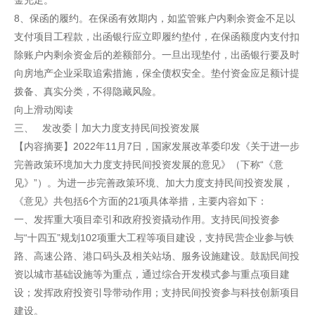
金充足。
8、保函的履约。在保函有效期内，如监管账户内剩余资金不足以
支付项目工程款，出函银行应立即履约垫付，在保函额度内支付扣
除账户内剩余资金后的差额部分。一旦出现垫付，出函银行要及时
向房地产企业采取追索措施，保全债权安全。垫付资金应足额计提
拨备、真实分类，不得隐藏风险。
向上滑动阅读
三、 发改委丨加大力度支持民间投资发展
【内容摘要】2022年11月7日，国家发展改革委印发《关于进一步
完善政策环境加大力度支持民间投资发展的意见》（下称“《意
见》”）。为进一步完善政策环境、加大力度支持民间投资发展，
《意见》共包括6个方面的21项具体举措，主要内容如下：
一、发挥重大项目牵引和政府投资撬动作用。支持民间投资参
与“十四五”规划102项重大工程等项目建设，支持民营企业参与铁
路、高速公路、港口码头及相关站场、服务设施建设。鼓励民间投
资以城市基础设施等为重点，通过综合开发模式参与重点项目建
设；发挥政府投资引导带动作用；支持民间投资参与科技创新项目
建设。