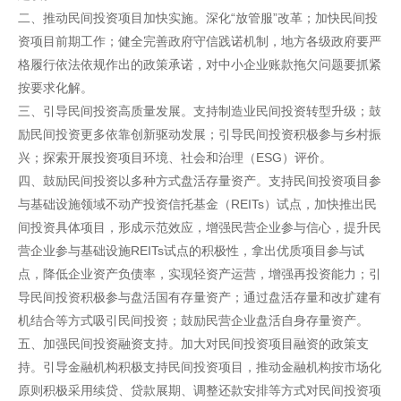
二、推动民间投资项目加快实施。深化“放管服”改革；加快民间投
资项目前期工作；健全完善政府守信践诺机制，地方各级政府要严
格履行依法依规作出的政策承诺，对中小企业账款拖欠问题要抓紧
按要求化解。
三、引导民间投资高质量发展。支持制造业民间投资转型升级；鼓
励民间投资更多依靠创新驱动发展；引导民间投资积极参与乡村振
兴；探索开展投资项目环境、社会和治理（ESG）评价。
四、鼓励民间投资以多种方式盘活存量资产。支持民间投资项目参
与基础设施领域不动产投资信托基金（REITs）试点，加快推出民
间投资具体项目，形成示范效应，增强民营企业参与信心，提升民
营企业参与基础设施REITs试点的积极性，拿出优质项目参与试
点，降低企业资产负债率，实现轻资产运营，增强再投资能力；引
导民间投资积极参与盘活国有存量资产；通过盘活存量和改扩建有
机结合等方式吸引民间投资；鼓励民营企业盘活自身存量资产。
五、加强民间投资融资支持。加大对民间投资项目融资的政策支
持。引导金融机构积极支持民间投资项目，推动金融机构按市场化
原则积极采用续贷、贷款展期、调整还款安排等方式对民间投资项