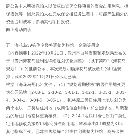
牌公告中未明确竞拍人以债权出资保交楼项目的资金占用利息、担
保措施等，因此竞拍人在完成保交楼任务过程中，可能产生额外的
资金占用成本，影响其他项目投资。
向上滑动阅读
五、海花岛39栋住宅楼将调整为旅馆、金融等用途
【内容摘要】2022年10月21日，儋州市自然资源和规划局发布关
于《儋州海花岛控制性详细规划优化调整》（以下简称“《海花岛
规划》”）的批前公示，本次规划明确海花岛被没收后的用途安
排，截至2022年11月21日公示期已满。
根据《海花岛规化》文件，（1）“规划远期楼栋”的居住用地变更
为公园绿地（2-08-1、2-10-2、3-01-1、3-02-1、3-03-1、3-03-
4、3-04-1、3-04-5、3-05-1）。拟将原二类居住用地地块划分为
两个地块：二类居住用地（或商住混合用地）和公园绿地，对调整
后的居住用地指标重新核算。（2）2-14-1地块用地性质由二类住
宅用地修改为旅馆用地/商务金融用地，容积率由3.1调整为3.04，
其他指标不变。已建未售楼栋全部由住宅调整为旅馆、商务金融、