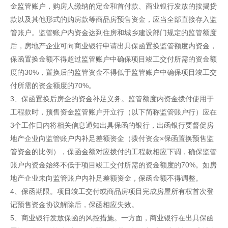
金监管账户，购房人缴纳的定金和首付款、商业银行发放的按揭贷
款以及其他形式的购房款等商品房预售资金，应当全部直接存入监
管账户。监管账户内资金达到住房和城乡建设部门规定的监管额度
后，房地产企业可向商业银行申请出具保函置换监管额度内资金，
保函置换金额不得超过监管账户中确保项目竣工交付所需的资金额
度的30%，置换后的监管资金不得低于监管账户中确保项目竣工交
付所需的资金额度的70%。
3、保函置换后房企的资金补足义务。监管额度内资金拨付使用于
工程款时，预售资金监管账户开立行（以下简称监管账户行）应在
3个工作日内将相关信息通知出具保函的银行，出函银行要督促房
地产企业向监管账户内补足差额资金（拨付资金×保函置换预售监
管资金的比例），保函金额对应拨付的工程款相应下调，确保监管
账户内资金始终不低于项目竣工交付所需的资金额度的70%。如房
地产企业未向监管账户内补足差额资金，保函金额不得调整。
4、保函期限。项目竣工交付或商品房项目完成房屋所有权首次登
记预售资金协议解除后，保函相应失效。
5、商业银行发放保函的风控措施。一方面，商业银行在出具保函