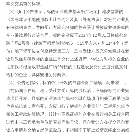
本次交易前的标准。
（3）项目公告显示，标的企业就成都金融广场项目地块签署的
《国有建设用地使用权出让合同》及其《补充协议》对标的企业具
有法律约束力，意向受让方应充分知晓并在受让后敦促并确保标的
企业继续履行该等合同。标的企业应于2024年12月31日将成都金
融广场2号楼（建筑面积暂估约为95，319平方米）和1144个（暂
估）地下停车位交付至特定第三方，意向受让方应充分知晓并在受
让后敦促并确保标的企业正常交付上述资产。转让方对标的企业的
往来款将根据成都金融广场2号楼的工程建设及交付进度分批支付
给标的企业，具体安排另行商议。
（4）公告还指出，标的企业开发的成都金融广场项目尚未竣工，
目前仍属于在建工程，受让方受让标的股权后，应确保标的企业完
成项目开发。且标的企业尚未与成都金融广场项目相关工程承包单
位完成结算，意向受让方应自行了解标的企业目前与工程承包单位
相关工程款结算情况。转让方不保证标的企业在履行相关工程合同
过程中与工程承包单位是否会产生争议。意向受让方在提交意向受
让方申请并交纳交易保证金后，不得因不了解上述情况终止交易或