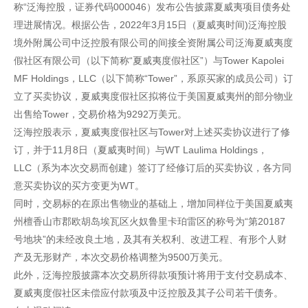
称“泛海控股，证券代码000046）发布公告披露夏威夷项目债务处
理进展情况。根据公告，2022年3月15日（夏威夷时间)泛海控股
境外附属公司中泛控股有限公司的间接全资附属公司泛海夏威夷度
假社区有限公司（以下简称“夏威夷度假社区”）与Tower Kapolei
MF Holdings，LLC（以下简称“Tower”，系原买家的成员公司）订
立了买卖协议，夏威夷度假社区拟将位于美国夏威夷州的部分物业
出售给Tower，交易价格为9292万美元。
泛海控股表示，夏威夷度假社区与Tower对上述买卖协议进行了修
订，并于11月8日（夏威夷时间）与WT Laulima Holdings，
LLC（系为本次交易而创建）签订了经修订后的买卖协议，各方同
意买卖协议的买方变更为WT。
同时，交易标的在原出售物业的基础上，增加同样位于美国夏威夷
州檀香山市郡欧胡岛埃瓦区火奴鲁里卡珀雷区的称号为“第20187
号地块”的未经改良土地，及其有关权利、改进工程、有形个人财
产及无形财产，本次交易价格调整为9500万美元。
此外，泛海控股披露本次交易所得款项预计将用于支付交易成本、
夏威夷度假社区未偿应付款项及中泛控股及其子公司若干债务。