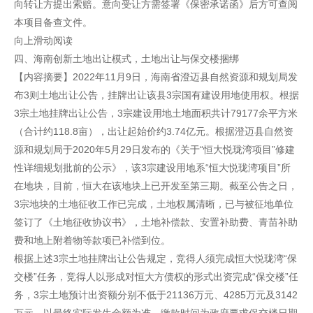
向转让方提出索赔。意向受让方需签署《保密承诺函》后方可查阅
本项目备查文件。
向上滑动阅读
四、海南创新土地出让模式，土地出让与保交楼捆绑
【内容摘要】2022年11月9日，海南省澄迈县自然资源和规划局发
布3则土地出让公告，挂牌出让该县3宗国有建设用地使用权。根据
3宗土地挂牌出让公告，3宗建设用地土地面积共计79177余平方米
（合计约118.8亩），出让起始价约3.74亿元。根据澄迈县自然资
源和规划局于2020年5月29日发布的《关于“恒大悦珑湾项目”修建
性详细规划批前的公示》，该3宗建设用地系“恒大悦珑湾项目”所
在地块，目前，恒大在该地块上已开发至第三期。截至公告之日，
3宗地块的土地征收工作已完成，土地权属清晰，已与被征地单位
签订了《土地征收协议书》，土地补偿款、安置补助费、青苗补助
费和地上附着物等款项已补偿到位。
根据上述3宗土地挂牌出让公告规定，竞得人须完成恒大悦珑湾“保
交楼”任务，竞得人以形成对恒大方债权的形式出资完成“保交楼”任
务，3宗土地预计出资额分别不低于21136万元、4285万元及3142