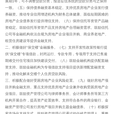
展期1年，可不调整贷款分类，报送征信系统的贷款分类与之保持
一致。（五）保持债券融资基本稳定。支持优质房地产企业发行债
券融资。推动专业信用增进机构为财务总体健康、面临短期困难的
房地产企业债券发行提供增信支持。（六）保持信托等资管产品融
资稳定。鼓励信托等资管产品支持房地产合理融资需求。鼓励信托
公司等金融机构依法合规为房地产企业项目并购、商业养老地产、
租赁住房建设等提供金融支持。
二、积极做好“保交楼”金融服务。（七）支持开发性政策性银行提
供“保交楼”专项借款，封闭运行、专款专用，专项用于支持已售逾
期难交付住宅项目加快建设交付。（八）鼓励金融机构提供配套融
资支持。鼓励金融机构为专项借款支持项目提供新增配套融资支
持，推动化解未交楼个人住房贷款风险。
三、积极配合做好受困房地产企业风险处置。（九）做好房地产项
目并购金融支持。重点支持优质房地产企业兼并收购受困房地产企
业项目。鼓励资产管理公司与律师事务所、会计师事务所等第三方
机构开展合作，提高资产处置效率。支持符合条件的商业银行、金
融资产管理公司发行房地产项目并购主题金融债券。（十）积极探
索市场化支持方式。鼓励资产管理公司通过担任破产管理人、重整