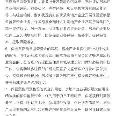
置换预售监管资金时，要参照开发贷款授信标准，充分评估房地产
企业信用风险、财务状况、声誉风险、项目销售前景和剩余货值
等，与经营稳健、财务状况良好的优质房地产企业开展保函置换预
售监管资金业务。保函额度全额计入对房地产企业及其所属集团的
统一授信额度。另一方面，商业银行要通过保证金、房地产企业反
担保以及其他增信措施，防范保函业务风险，按要求计提风险资
本，提取风险准备。
6、保函置换预售监管资金的流程。房地产企业提供商业银行出具
的保函，向住房和城乡建设部门请求释放预售资金监管账户相应额
度资金的，监管账户行应配合住房和城乡建设部门做好必要的审核
工作。住房和城乡建设部门研究同意后向监管账户行发出拨付指
令。监管账户行根据住房和城乡建设部门拨付指令做好资金拨付，
并等额减少账户管理额度。
7、保函置换后预售监管资金的用途。房地产企业要按规定使用保
函置换的预售监管资金，优先用于项目工程建设、偿还项目到期债
务等，不得用于购置土地、新增其他投资、偿还股东借款等。房地
产企业要按约定承担监管账户内的资金补足义务，确保项目建设资