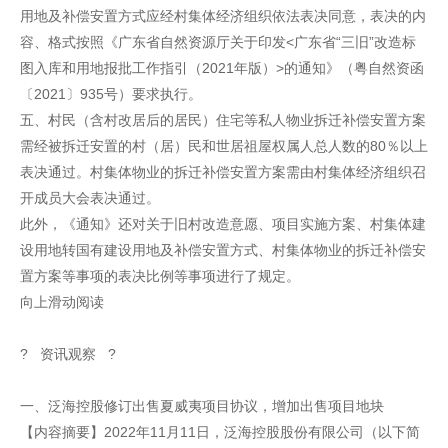
用地及补偿安置方式应经村集体经济组织依法表决同意，表决的内
容、格式按照《广东省自然资源厅关于印发<广东省“三旧”改造标
图入库和用地报批工作指引（2021年版）>的通知》（粤自然资函
〔2021〕935号）要求执行。
五、村民（含村改居后的居民）住宅等私人物业拆迁补偿安置方案
需经被拆迁安置的村（居）民和世居祖屋权属人总人数的80％以上
表决通过。村集体物业的拆迁补偿安置方案需由村集体经济组织召
开成员大会表决通过。
此外，《通知》还对关于旧村改造意愿、项目实施方案、村集体建
设用地转国有建设用地及补偿安置方式、村集体物业的拆迁补偿安
置方案等事项的表决比例等事项进行了规定。
向上滑动阅读
? 资讯观察 ?
一、泛海控股修订出售夏威夷项目协议，增加出售项目地块
【内容摘要】2022年11月11日，泛海控股股份有限公司（以下简