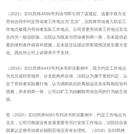
（2021）京01民终4596号判决书即引用了该规定。该案中双方在
劳动合同中约定劳动者工作地点为“北京”，法院将劳动者入职后工
作地点被视为劳动者实际工作地点。公司变更劳动者工作地点至北
京内另一较远职场，法院认为既未与劳动者协商一致，亦未提供必
要的便利条件或弥补措施，且未提交证据证明客观情况发生重大变
化。因此对公司上诉请求不予支持。
（2016）京01民终6443号判决书所涉案例中，双方约定工作地点
为北京或经营场所、分支机构所在地，法院认为属于笼统约定，认
定了劳动者实际履行地，认为调岗前后距离较远且未采取相应弥补
措施，亦未协商一致，公司以旷工为由解除劳动合同的行为缺乏依
据。
而（2020）京02民终6061号判决书所涉案例中，约定工作地点为
北京，公司可根据业务发展需要等另行安排工作地点，法院结合各
因素认定将劳动者从朝阳至海淀具有合理性。（2018）京03民终