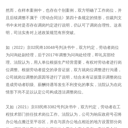
然而，在样本案例中，也存在个别案例，双方明确了工作岗位，并
且后续调整不属于《劳动合同法》第四十条规定的情形，但裁判文
书中未对是否存在调岗约定进行说明，仍认可了调岗合理性。这表
明，司法实务对上述政策规范有所突破。
如（2022）京02民终10048号判决书中，双方约定，劳动者岗位
为问询处副经理，后于2017年调整为问询处经理，即礼宾部经
理。法院认为，用人单位根据生产经营需要，有权对劳动者进行岗
位调整。根据劳动者提交的录音证据，双方就岗位调整进行沟通，
公司就岗位调整的原因等进行了说明，结合未有证据显示调整岗位
造成劳动者职级、薪酬待遇等发生不利变化的事实，法院认为在此
情形下尚不足以认定公司构成违法调整岗位。
又如（2021）京03民终3382号判决书中，双方约定，劳动者在工
程技术部门担任技术岗位工作。法院认为，公司为响应政府号召将
办公地点搬迁至平谷区，并在与原办公地点相近的地方设置部分岗