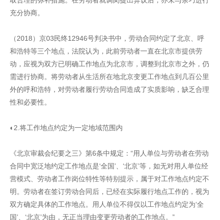
取合理的弥补措施。在劳动者就调岗提出异议后，亦未与余巧进行
充分协商。
（2018）京03民终12946号判决书中，劳动合同约定了北京、呼
和浩特等三个地点，法院认为，此前劳动者一直在北京市提供劳
动，应视为双方已明确工作地点为北京市，调整到北京市之外，仍
需进行协商。将劳动者从生活所在地北京变更工作地点到几百公里
外的呼和浩特，对劳动者履行劳动合同造成了实质影响，缺乏合理
性和必要性。
◐2.将工作地点约定为一定地域范围内
《北京审裁会纪要之三》第6条中规定：“用人单位与劳动者在劳动
合同中宽泛地约定工作地点是‘全国’、‘北京’等，如无对用人单位经
营模式、劳动者工作岗位特性等特别提示，属于对工作地点约定不
明。劳动者在签订劳动合同后，已经在实际履行地点工作的，视为
双方确定具体的工作地点。用人单位不得仅以工作地点约定为‘全
国’、‘北京’为由，无正当理由变更劳动者的工作地点。”