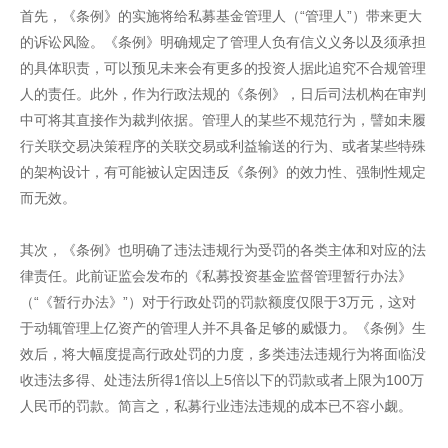
首先，《条例》的实施将给私募基金管理人（“管理人”）带来更大
的诉讼风险。《条例》明确规定了管理人负有信义义务以及须承担
的具体职责，可以预见未来会有更多的投资人据此追究不合规管理
人的责任。此外，作为行政法规的《条例》，日后司法机构在审判
中可将其直接作为裁判依据。管理人的某些不规范行为，譬如未履
行关联交易决策程序的关联交易或利益输送的行为、或者某些特殊
的架构设计，有可能被认定因违反《条例》的效力性、强制性规定
而无效。
其次，《条例》也明确了违法违规行为受罚的各类主体和对应的法
律责任。此前证监会发布的《私募投资基金监督管理暂行办法》
（“《暂行办法》”）对于行政处罚的罚款额度仅限于3万元，这对
于动辄管理上亿资产的管理人并不具备足够的威慑力。《条例》生
效后，将大幅度提高行政处罚的力度，多类违法违规行为将面临没
收违法多得、处违法所得1倍以上5倍以下的罚款或者上限为100万
人民币的罚款。简言之，私募行业违法违规的成本已不容小觑。