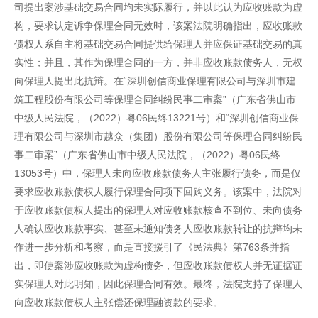
司提出案涉基础交易合同均未实际履行，并以此认为应收账款为虚
构，要求认定诉争保理合同无效时，该案法院明确指出，应收账款
债权人系自主将基础交易合同提供给保理人并应保证基础交易的真
实性；并且，其作为保理合同的一方，并非应收账款债务人，无权
向保理人提出此抗辩。在“深圳创信商业保理有限公司与深圳市建
筑工程股份有限公司等保理合同纠纷民事二审案”（广东省佛山市
中级人民法院，（2022）粤06民终13221号）和“深圳创信商业保
理有限公司与深圳市越众（集团）股份有限公司等保理合同纠纷民
事二审案”（广东省佛山市中级人民法院，（2022）粤06民终
13053号）中，保理人未向应收账款债务人主张履行债务，而是仅
要求应收账款债权人履行保理合同项下回购义务。该案中，法院对
于应收账款债权人提出的保理人对应收账款核查不到位、未向债务
人确认应收账款事实、甚至未通知债务人应收账款转让的抗辩均未
作进一步分析和考察，而是直接援引了《民法典》第763条并指
出，即使案涉应收账款为虚构债务，但应收账款债权人并无证据证
实保理人对此明知，因此保理合同有效。最终，法院支持了保理人
向应收账款债权人主张偿还保理融资款的要求。