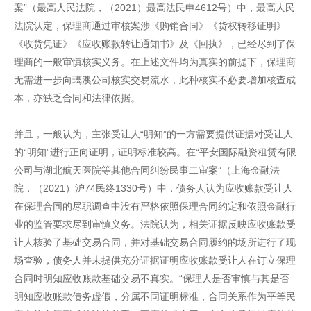
案”（最高人民法院，（2021）最高法民申4612号）中，最高人民
法院认定，保理商通过审核案涉《购销合同》《货权转移证明》
《收货凭证》《应收账款转让通知书》及《回执》，已经尽到了保
理商的一般审慎核实义务。在上述文件均为真实的前提下，保理商
无需进一步向璃澳公司核实交易流水，此种核实不必要增加核查成
本，亦缺乏合同和法律依据。
并且，一般认为，主张受让人“明知”的一方需要提供证据对受让人
的“明知”进行正向证明，证明标准较高。在“平安国际融资租赁有限
公司与湖北航天医院等其他合同纠纷民事二审案”（上海金融法
院，（2021）沪74民终1330号）中，债务人认为应收账款受让人
在保理合同的尽职调查中没有严格依照保理合同约定和依照金融行
业的监管要求尽到审慎义务。法院认为，相关证据反映应收账款受
让人核验了基础交易合同，并对基础交易合同履约的场所进行了现
场查验，债务人并未提供充分证据证明应收账款受让人在订立保理
合同时明知应收账款基础交易不真实。“保理人是否审慎与其是否
明知应收账款债务虚假，分属不同证明标准，合同关系作为平等民