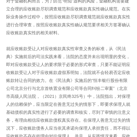
对于金融机构而言，为了防范“明知”虚构的风险，金融机构需要建
立合理的应收账款尽职调查规范和应收账款真实性确认规范。在实
际业务操作过程中，按照应收账款尽职调查规范就应收账款真实性
进行合理审查，按照应收账款真实性确认规范要求相关方签署确认
应收账款真实性的相关材料。
就应收账款受让人对应收账款真实性审查义务的标准，从《民法
典》实施前后的司法实践来看，法院的态度并未出现明显的变化，
即对应收账款受让人的要求限于必要的形式审查，只要不能证明应
收账款受让人对于应收账款虚假系明知，法院就不会轻易否定应收
账款转让合同的效力。在《民法典》实施后的“恒丰银行股份有限
公司北京分行与北京首铁置业有限公司等合同纠纷二审案”（北京
市高级人民法院，（2021）京民终325号）中，法院指出，对保理
人的信赖保护，应当限定在善意无过失的情形下，即要求保理人就
基础债权的真实性进行了必要的调查和核实，尽到了审慎的注意义
务，有理由相信应收账款债权真实存在。在保理人善意无过失的情
况下，应收账款债务人应当依其承诺向保理人承担责任，而不得以
应收账款不存在的理由对抗保理人。并且，从实践情况来看，应收