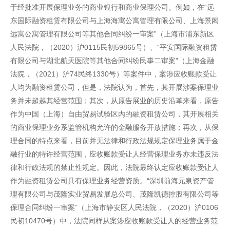
于经批准开展保理业务的商业银行和商业保理公司。例如，在“远
东国际融资租赁有限公司与上海海寓公寓管理有限公司、上海景闳
远寓公寓管理有限公司等其他合同纠纷一审案”（上海市浦东新区
人民法院，（2020）沪0115民初59865号）、“平安国际融资租赁
有限公司与湖北航天医院等其他合同纠纷民事二审案”（上海金融
法院，（2021）沪74民终1330号）等案件中，案涉应收账款受让
人均为融资租赁公司，但是，法院认为，首先，其开展涉案保理业
务并未超越其经营范围；其次，从原告展业的历史沿革来看，原告
作为中国（上海）自由贸易试验区内的融资租赁公司，其开展相关
的商业保理业务系监管机构允许的金融服务开放措施；再次，从保
理合同的特点来看，目前并无法律和行政法规规定保理业务属于金
融行业的特许经营范围，应收账款受让人经营保理业务亦未违反法
律和行政法规的禁止性规定。因此，法院最终认定应收账款受让人
作为融资租赁公司具有保理业务经营资质。“深圳前海元泉资产管
理有限公司与茂隆实业贸易发展总公司、茂隆凯德控股有限公司等
保理合同纠纷一审案”（上海市静安区人民法院，（2020）沪0106
民初10470号）中，法院同样从案涉应收账款受让人的经营业务范