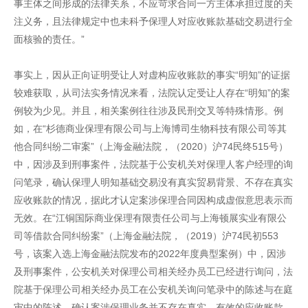
事主体之间形成的法律关系，不应苛求合同一方主体承担过度的关
注义务，且法律规定中也未科予保理人对应收账款基础交易进行全
面核验的责任。”
事实上，因从正向证明受让人对虚构应收账款的事实“明知”的证据
较难获取，从司法实务情况来看，法院认定受让人存在“明知”的案
例较为少见。并且，相关案例往往涉及民刑交叉等特殊情形。例
如，在“杉德商业保理有限公司与上海博司生物科技有限公司等其
他合同纠纷二审案”（上海金融法院，（2020）沪74民终515号）
中，因涉及到刑事案件，法院基于公安机关对保理人客户经理的询
问笔录，确认保理人明知基础交易没有真实贸易背景、不存在真实
应收账款的情况，据此才认定案涉保理合同因构成虚假意思表示而
无效。在“江铜国际商业保理有限责任公司与上海顿展实业有限公
司等借款合同纠纷案”（上海金融法院，（2019）沪74民初553
号，该案入选上海金融法院发布的2022年度典型案例）中，因涉
及刑事案件，公安机关对保理公司相关经办员工已经进行询问，法
院基于保理公司相关经办员工在公安机关询问笔录中的陈述与在庭
审中的陈述，确认案涉保理业务并不存在真实、有效的应收账款，