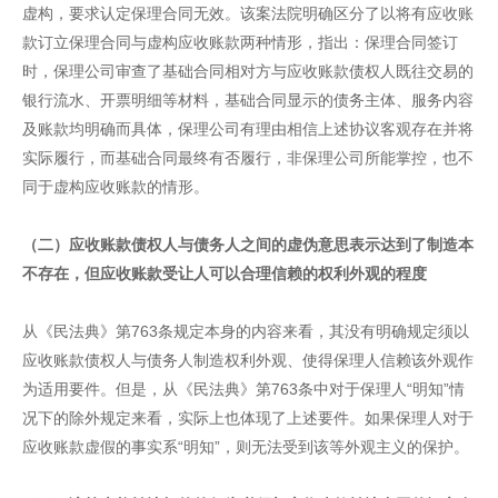
虚构，要求认定保理合同无效。该案法院明确区分了以将有应收账
款订立保理合同与虚构应收账款两种情形，指出：保理合同签订
时，保理公司审查了基础合同相对方与应收账款债权人既往交易的
银行流水、开票明细等材料，基础合同显示的债务主体、服务内容
及账款均明确而具体，保理公司有理由相信上述协议客观存在并将
实际履行，而基础合同最终有否履行，非保理公司所能掌控，也不
同于虚构应收账款的情形。
（二）应收账款债权人与债务人之间的虚伪意思表示达到了制造本
不存在，但应收账款受让人可以合理信赖的权利外观的程度
从《民法典》第763条规定本身的内容来看，其没有明确规定须以
应收账款债权人与债务人制造权利外观、使得保理人信赖该外观作
为适用要件。但是，从《民法典》第763条中对于保理人“明知”情
况下的除外规定来看，实际上也体现了上述要件。如果保理人对于
应收账款虚假的事实系“明知”，则无法受到该等外观主义的保护。