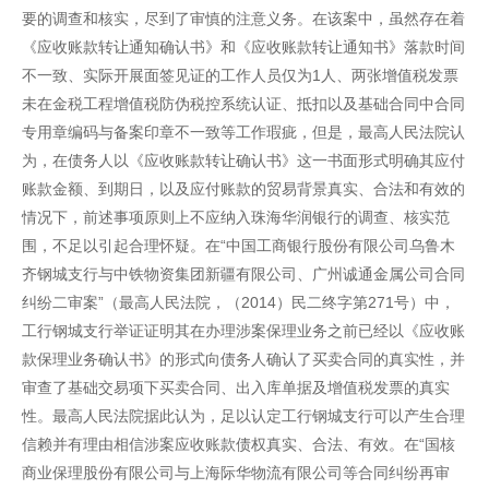
要的调查和核实，尽到了审慎的注意义务。在该案中，虽然存在着
《应收账款转让通知确认书》和《应收账款转让通知书》落款时间
不一致、实际开展面签见证的工作人员仅为1人、两张增值税发票
未在金税工程增值税防伪税控系统认证、抵扣以及基础合同中合同
专用章编码与备案印章不一致等工作瑕疵，但是，最高人民法院认
为，在债务人以《应收账款转让确认书》这一书面形式明确其应付
账款金额、到期日，以及应付账款的贸易背景真实、合法和有效的
情况下，前述事项原则上不应纳入珠海华润银行的调查、核实范
围，不足以引起合理怀疑。在“中国工商银行股份有限公司乌鲁木
齐钢城支行与中铁物资集团新疆有限公司、广州诚通金属公司合同
纠纷二审案”（最高人民法院，（2014）民二终字第271号）中，
工行钢城支行举证证明其在办理涉案保理业务之前已经以《应收账
款保理业务确认书》的形式向债务人确认了买卖合同的真实性，并
审查了基础交易项下买卖合同、出入库单据及增值税发票的真实
性。最高人民法院据此认为，足以认定工行钢城支行可以产生合理
信赖并有理由相信涉案应收账款债权真实、合法、有效。在“国核
商业保理股份有限公司与上海际华物流有限公司等合同纠纷再审