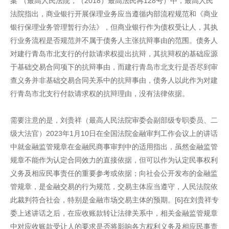
案”（最高人民法院，（2018）最高法民再128号）中，最高人民
法院指出，商业银行开展保理业务应当遵循内部流程规范和《商业
银行保理业务管理暂行办法》，但商业银行作为债权受让人，其执
行业务流程是否规范并不属于债务人主张抗辩事由的范围。债务人
对建行青岛市北支行的付款请求权提出抗辩，其抗辩权的基础应源
于基础交易合同项下的抗辩事由，而建行青岛市北支行是否尽到审
查义务并非基础交易合同关系中的抗辩事由，债务人以此作为对建
行青岛市北支行付款请求权的抗辩理由，没有法律依据。
需要注意的是，刘贵祥（最高人民法院审委会副部级专职委员、二
级大法官）2023年1月10日在全国法院金融审判工作会议上的讲话
中就金融监管规章在金融民商事审判中的适用指出，虽然金融监管
规章不能作为认定合同效力的直接依据，但可以作为认定民事权利
义务及相应民事责任的重要参考或依据；向社会公开发布的金融监
管规章，是金融交易的行为规范，交易主体应当遵守，人民法院依
此裁判符合社会，特别是金融市场交易主体的预期。[6]在刘贵祥专
委上述讲话之后，在应收账款转让法律关系中，相关金融监管规章
中对应收账款受让人的要求是否将影响各方权利义务及相应民事责