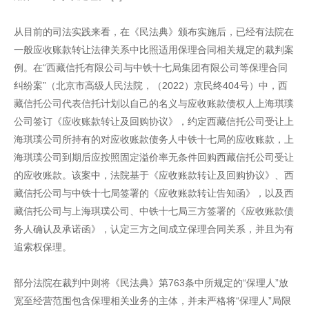
从目前的司法实践来看，在《民法典》颁布实施后，已经有法院在
一般应收账款转让法律关系中比照适用保理合同相关规定的裁判案
例。在“西藏信托有限公司与中铁十七局集团有限公司等保理合同
纠纷案”（北京市高级人民法院，（2022）京民终404号）中，西
藏信托公司代表信托计划以自己的名义与应收账款债权人上海琪璞
公司签订《应收账款转让及回购协议》，约定西藏信托公司受让上
海琪璞公司所持有的对应收账款债务人中铁十七局的应收账款，上
海琪璞公司到期后应按照固定溢价率无条件回购西藏信托公司受让
的应收账款。该案中，法院基于《应收账款转让及回购协议》、西
藏信托公司与中铁十七局签署的《应收账款转让告知函》，以及西
藏信托公司与上海琪璞公司、中铁十七局三方签署的《应收账款债
务人确认及承诺函》，认定三方之间成立保理合同关系，并且为有
追索权保理。
部分法院在裁判中则将《民法典》第763条中所规定的“保理人”放
宽至经营范围包含保理相关业务的主体，并未严格将“保理人”局限