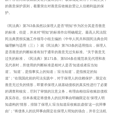
的善意保护原则，着重突出对善意应收账款受让人信赖利益的保
护。
《民法典》第763条虽然以保理人是否“明知”作为区分其是否善意
的标准，但是，并未对“明知”的标准作出明确规定。最高人民法院
民法典贯彻实施工作领导小组主编的《中华人民共和国民法典合同
编理解与适用（三）》就《民法典》第763条的适用指出，保理人
是否善意的判断标准有别于通常的善意无过失标准。“关于善意无
过失的标准，《民法典》第171条、第504条在规范表见代理和表
见代表时，所使用的判断标准是相对人是否‘知道或者应当知
道’。‘知道’，是指事实上的知道；‘应当知道’，是指推定的知
道”；“在我国此前的司法实践中，对于保理人的信赖保护，限定在
善意无过失的情形，即要求保理人就基础债权的真实性进行了必要
的调查和核实，尽到了审慎的注意义务，有理由相信应收账款债权
真实存在。但本条规定将债务人的抗辩事由明确限定在‘保理人明
知虚构的’情形，排除了保理人‘应当知道应收账款虚假’这一抗辩事
由”；“将债务人的抗辩事由限定在保理人明知的场合，并非立法机