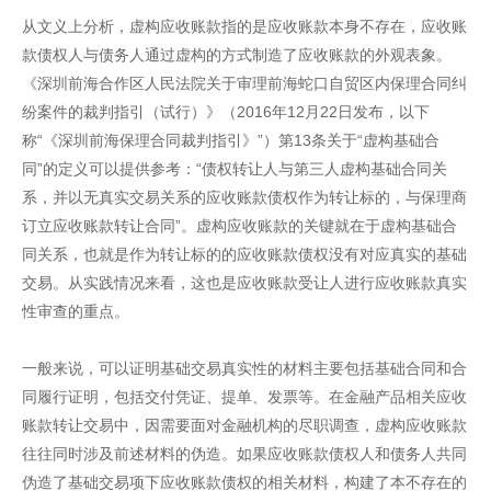
从文义上分析，虚构应收账款指的是应收账款本身不存在，应收账
款债权人与债务人通过虚构的方式制造了应收账款的外观表象。
《深圳前海合作区人民法院关于审理前海蛇口自贸区内保理合同纠
纷案件的裁判指引（试行）》（2016年12月22日发布，以下
称“《深圳前海保理合同裁判指引》”）第13条关于“虚构基础合
同”的定义可以提供参考：“债权转让人与第三人虚构基础合同关
系，并以无真实交易关系的应收账款债权作为转让标的，与保理商
订立应收账款转让合同”。虚构应收账款的关键就在于虚构基础合
同关系，也就是作为转让标的的应收账款债权没有对应真实的基础
交易。从实践情况来看，这也是应收账款受让人进行应收账款真实
性审查的重点。
一般来说，可以证明基础交易真实性的材料主要包括基础合同和合
同履行证明，包括交付凭证、提单、发票等。在金融产品相关应收
账款转让交易中，因需要面对金融机构的尽职调查，虚构应收账款
往往同时涉及前述材料的伪造。如果应收账款债权人和债务人共同
伪造了基础交易项下应收账款债权的相关材料，构建了本不存在的