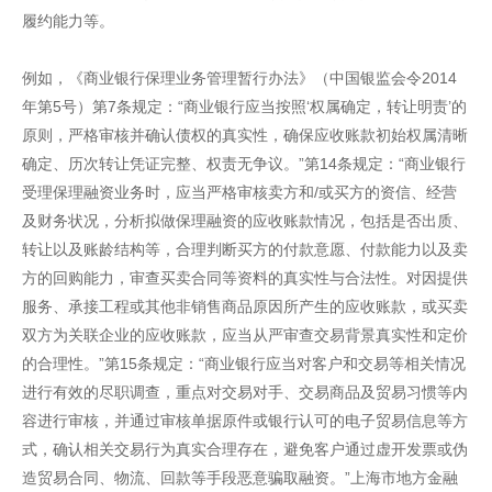
履约能力等。
例如，《商业银行保理业务管理暂行办法》（中国银监会令2014
年第5号）第7条规定：“商业银行应当按照‘权属确定，转让明责’的
原则，严格审核并确认债权的真实性，确保应收账款初始权属清晰
确定、历次转让凭证完整、权责无争议。”第14条规定：“商业银行
受理保理融资业务时，应当严格审核卖方和/或买方的资信、经营
及财务状况，分析拟做保理融资的应收账款情况，包括是否出质、
转让以及账龄结构等，合理判断买方的付款意愿、付款能力以及卖
方的回购能力，审查买卖合同等资料的真实性与合法性。对因提供
服务、承接工程或其他非销售商品原因所产生的应收账款，或买卖
双方为关联企业的应收账款，应当从严审查交易背景真实性和定价
的合理性。”第15条规定：“商业银行应当对客户和交易等相关情况
进行有效的尽职调查，重点对交易对手、交易商品及贸易习惯等内
容进行审核，并通过审核单据原件或银行认可的电子贸易信息等方
式，确认相关交易行为真实合理存在，避免客户通过虚开发票或伪
造贸易合同、物流、回款等手段恶意骗取融资。”上海市地方金融