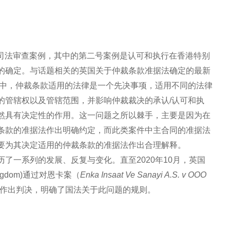
仲裁司法审查案例，其中的第二号案例是认可和执行在香港特别
的确定。与话题相关的英国关于仲裁条款准据法确定的最新
裁中，仲裁条款适用的法律是一个先决事项，适用不同的法律
的管辖权以及管辖范围，并影响仲裁裁决的承认/认可和执
然具有决定性的作用。这一问题之所以棘手，主要是因为在
条款的准据法作出明确约定，而此类案件中主合同的准据法
要为其决定适用的仲裁条款的准据法作出合理解释。
了一系列的发展、反复与变化。直至2020年10月，英国
d Kingdom)通过对恩卡案（
Enka Insaat Ve Sanayi A.S. v OOO
SC 38)作出判决，明确了国法关于此问题的规则。