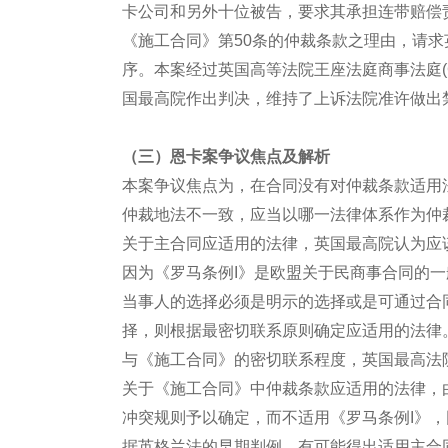
卡公司和另外十位被告，要求其承担连带赔偿责
《施工合同》第50条的仲裁条款之理由，请
序。本案经过英国高等法院王座法庭商事法庭(Com
国最高院作出判决，维持了上诉法院准许做出
（三）恩卡
案争议焦点及解析
本案争议焦点为，在合同没有对仲裁条款适用
仲裁地法不一致，应当以哪一法律体系作为仲
关于主合同应适用的法律，英国最高院认为应该
因为《罗马条例I》是欧盟关于民商事合同的
当事人的选择必须是明示的选择或是可通过合
择，则根据最密切联系原则确定应适用的法律
与《施工合同》的密切联系程度，英国最高法
关于《施工合同》中仲裁条款应适用的法律，
冲突规则予以确定，而不适用《罗马条例I》，
据英格兰法的早期判例，有可能得出适用主合