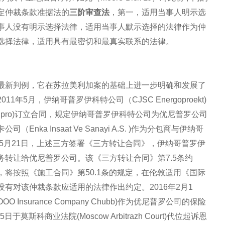
定仲裁条款准据法的
三阶审查法
，第一，适用当事人明示选
事人没有明示选择法律，适用当事人默示选择的法律作为仲
选择法律，适用具有最密切和最真实联系的法律。
最新判例，它在苏拉美利加案的基础上进一步明确和发展了
5月，伊纳哥普罗伊科特公司（CJSC Energoproekt)
nipro)订立合同，规定伊纳哥普罗伊科特公司为优尼普罗公司
a Insaat Ve Sanayi A.S. )作为分包商与伊纳哥
年5月21日，上述三方签署《三方转让合同》，伊纳哥普罗伊
转让给优尼普罗公司。该《三方转让合同》第7.5条约
将按照《施工合同》第50.1条的规定，在伦敦适用《国际
有对该仲裁条款应适用的法律作出约定。2016年2月1
surance Company Chubb)作为优尼普罗公司的保险
斯科商业法院(Moscow Arbitrazh Court)代位起诉恩