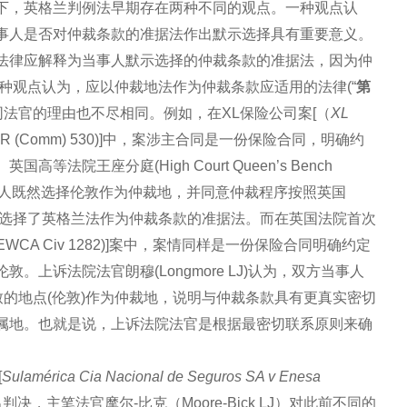
下，英格兰判例法早期存在两种不同的观点。一种观点认
事人是否对仲裁条款的准据法作出默示选择具有重要意义。
法律应解释为当事人默示选择的仲裁条款的准据法，因为仲
一种观点认为，应以仲裁地法作为仲裁条款应适用的法律(“
第
同法官的理由也不尽相同。例如，在XL保险公司案[（
XL
 All ER (Comm) 530)]中，案涉主合同是一份保险合同，明确约
院王座分庭(High Court Queen’s Bench
）认为，当事人既然选择伦敦作为仲裁地，并同意仲裁程序按照英国
示选择了英格兰法作为仲裁条款的准据法。而在英国法院首次
7] EWCA Civ 1282)]案中，案情同样是一份保险合同明确约定
上诉法院法官朗穆(Longmore LJ)认为，双方当事人
致的地点(伦敦)作为仲裁地，说明与仲裁条款具有更真实密切
属地。也就是说，上诉法院法官是根据最密切联系原则来确
[
Sulamérica Cia Nacional de Seguros SA v Enesa
8)]案作出判决，主笔法官摩尔-比克（Moore-Bick LJ）对此前不同的