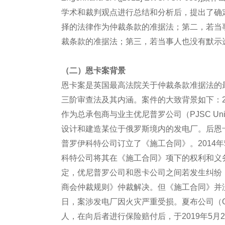
学术和裁判观点进行总结和分析后，提出了确
择的法律作为仲裁条款的准据法；第二，若当
裁条款的准据法；第三，若当事人也没有默示
（二）恩卡
案背景
恩卡案是英国最高法院关于仲裁条款准据法的
三阶审查法及其内涵。案件的大致背景如下：2011年
作为总承包商与业主优尼普罗公司（PJSC U
设计和建造某位于俄罗斯境内的发电厂。后恩卡公司（Enk
普罗伊科特公司订立了《施工合同》。2014
科特公司将其在《施工合同》项下的权利和义务
定，优尼普罗公司和恩卡公司之间若发生纠纷，
商会仲裁规则》仲裁解决。但《施工合同》并没
日，案涉发电厂因火灾严重受损。夏布公司（OOO In
人，在向后者进行保险赔付后，于2019年5月25日于莫