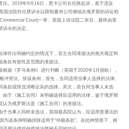
任。2019年9月16日，恩卡公司在伦敦起诉，基于违反
求英国法院作出禁诉令以限制夏布公司继续在俄罗斯的诉讼程
mercial Court)一审、英国上诉法院二审后，最终由英
禁诉令的决定。
法律作出明确约定的情况下，若主合同准据法的相关规定和
裁条款有效性及范围的准据法。
根据《罗马条例I》进行判断（英国于2020年1月脱欧），
一般冲突法。按该条例，首先，合同适用当事人选择的法律。
同条款或情况清晰证实的选择。其次，若合同当事人未选
。由于《施工合同》未明确选择应适用的法律，鉴于俄罗斯
院认为俄罗斯法是《施工合同》的准据法。
由于当事人同样未选法，英国最高院认为，应适用普通法的
因为该条例明确排除适用于“仲裁条款”。在此种情形下，根
同适用法律或仲裁地法两种不同的结论。