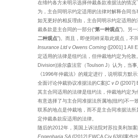
在缔约各方未明示选择仲裁条款准据法的情况
为，主合同明示约定适用的法律对解释合同当
如无更好的相反理由，主合同明示约定适用的
裁条款是主合同的一部分(“
第一种观点
”)。另
二种观点
”)。而且，即使同样采取此观点，不
Insurance Ltd v Owens Corning
([2001] 1
定适用的法律是纽约法，但仲裁地约定为伦敦。英国高等法
Division)涂尔森法官（Toulson J
《1996年仲裁法》的规定进行，说明双方默
全面讨论仲裁协议准据法的C案[
C v D
([200
其主合同适用的法律是纽约法，仲裁地约定为伦敦。
有意选择了与主合同准据法所属地(纽约)不一
联系的地点是仲裁地，而不是主合同准据法所
定仲裁条款应适用的法律。
随后的2012年，英国上诉法院对苏拉美利加案
Engenharia SA
([2012] EWCA Civ 63