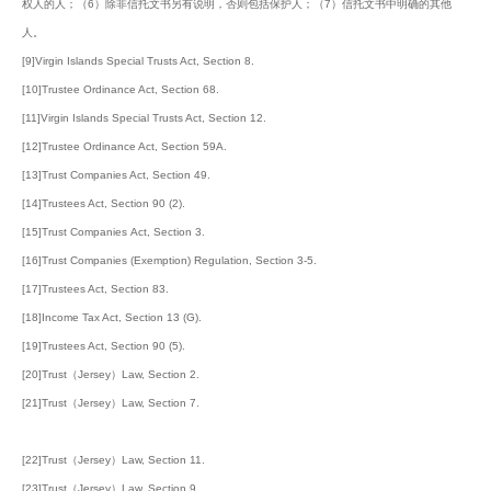
权人的人；（6）除非信托文书另有说明，否则包括保护人；（7）信托文书中明确的其他
人。
[9]Virgin Islands Special Trusts Act, Section 8.
[10]Trustee Ordinance Act, Section 68.
[11]Virgin Islands Special Trusts Act, Section 12.
[12]Trustee Ordinance Act, Section 59A.
[13]Trust Companies Act, Section 49.
[14]Trustees Act, Section 90 (2).
[15]Trust Companies Act, Section 3.
[16]Trust Companies (Exemption) Regulation, Section 3-5.
[17]Trustees Act, Section 83.
[18]Income Tax Act, Section 13 (G).
[19]Trustees Act, Section 90 (5).
[20]Trust（Jersey）Law, Section 2.
[21]Trust（Jersey）Law, Section 7.
[22]Trust（Jersey）Law, Section 11.
[23]Trust（Jersey）Law, Section 9.