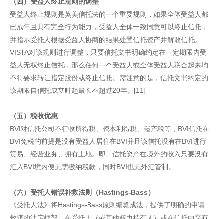
（四）受益人终止规则的调整
受益人终止规则是英美信托法的一个重要规则，如果全体受益人都
已成年且具有完全行为能力，受益人全体一致同意可以终止信托，
并指示受托人根据受益人协商的结果处置信托资产并解散信托。
VISTA对该规则进行调整，只要信托文书明确约定在一定期限内受
益人无权终止信托，那么任何一个受益人或全体受益人联合起来均
不得要求转让指定股份或终止信托。需注意的是，信托文书约定的
该期限自信托成立时起最长不超过20年。[11]
（五）税收优惠
BVI对信托公司不征收所得税、资本利得税、遗产税等，BVI信托在
BVI免税的前提是没有受益人居住在BVI并且该信托没有在BVI进行
贸易、经营业务、拥有土地。即，信托资产在境外的收入只要没有
汇入BVI境内便无需缴纳税款，同时BVI也无外汇管制。
（六）受托人错误补救法则（Hastings-Bass）
《受托人法》将Hastings-Bass原则编纂成法，提供了明确的申请
救济的法定框架，在受托人（或其他权力持有人）或在信托中享有