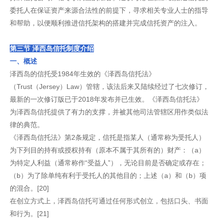
委托人在保证资产来源合法性的前提下，寻求相关专业人士的指导
和帮助，以便顺利推进信托架构的搭建并完成信托资产的注入。
第三节 泽西岛信托制度介绍
一、概述
泽西岛的信托受1984年生效的《泽西岛信托法》
（Trust（Jersey）Law）管辖，该法后来又陆续经过了七次修订，
最新的一次修订版已于2018年发布并已生效。《泽西岛信托法》
为泽西岛信托提供了有力的支撑，并被其他司法管辖区用作类似法
律的典范。
《泽西岛信托法》第2条规定，信托是指某人（通常称为受托人）
为下列目的持有或授权持有（原本不属于其所有的）财产：（a）
为特定人利益（通常称作“受益人”），无论目前是否确定或存在；
（b）为了除单纯有利于受托人的其他目的；上述（a）和（b）项
的混合。[20]
在创立方式上，泽西岛信托可通过任何形式创立，包括口头、书面
和行为。[21]