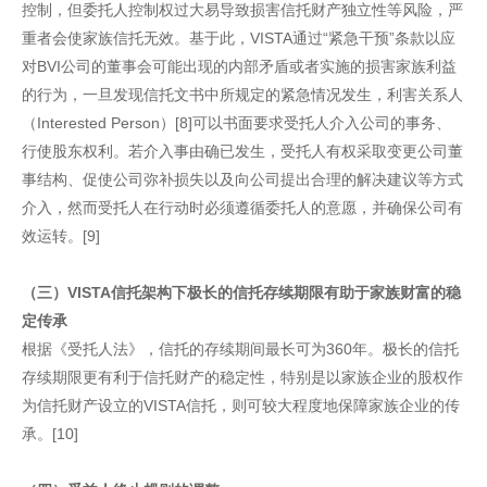
控制，但委托人控制权过大易导致损害信托财产独立性等风险，严
重者会使家族信托无效。基于此，VISTA通过“紧急干预”条款以应
对BVI公司的董事会可能出现的内部矛盾或者实施的损害家族利益
的行为，一旦发现信托文书中所规定的紧急情况发生，利害关系人
（Interested Person）[8]可以书面要求受托人介入公司的事务、
行使股东权利。若介入事由确已发生，受托人有权采取变更公司董
事结构、促使公司弥补损失以及向公司提出合理的解决建议等方式
介入，然而受托人在行动时必须遵循委托人的意愿，并确保公司有
效运转。[9]
（三）VISTA信托架构下极长的信托存续期限有助于家族财富的稳
定传承
根据《受托人法》，信托的存续期间最长可为360年。极长的信托
存续期限更有利于信托财产的稳定性，特别是以家族企业的股权作
为信托财产设立的VISTA信托，则可较大程度地保障家族企业的传
承。[10]