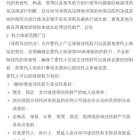
托的有效性、构成、管理以及相关权力的行使等问题都应根据泽西
岛法律进行判断，且任何与泽西岛法律相冲突的外国法院判决或其
他外国司法或行政决定都不应在泽西岛被执行或生效，避免其他法
庭应用属地管辖权来就近处理信托财产。[23]
2. 权力保留范围广泛
《泽西岛信托法》允许委托人广泛保留信托权力以及豁免受托人相
应的责任，且明确规定委托人依据第9A条保留的的权力，不会影
响信托的有效性，确保了委托人在设立信托时可以保留必要的控制
权，而受托人依此行事也无需担心因信托义务被追责。
委托人可以的保留权力包括：
撤销/更改信托权力及信托条款；
预支、指定、支付或使用信托财产的收入或资本；
担任或指示信托持有权益的任何公司或合伙企业的高管的任命
或免职；
在购买、保留、出售、管理、借贷、质押或担保信托财产方面
具有决策权；
任免受托人、执行人、受益人及任何与该信托有关联或有权益