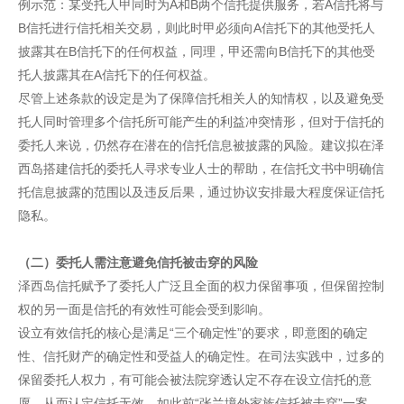
例示范：某受托人甲同时为A和B两个信托提供服务，若A信托将与
B信托进行信托相关交易，则此时甲必须向A信托下的其他受托人
披露其在B信托下的任何权益，同理，甲还需向B信托下的其他受
托人披露其在A信托下的任何权益。
尽管上述条款的设定是为了保障信托相关人的知情权，以及避免受
托人同时管理多个信托所可能产生的利益冲突情形，但对于信托的
委托人来说，仍然存在潜在的信托信息被披露的风险。建议拟在泽
西岛搭建信托的委托人寻求专业人士的帮助，在信托文书中明确信
托信息披露的范围以及违反后果，通过协议安排最大程度保证信托
隐私。
（二）委托人需注意避免信托被击穿的风险
泽西岛信托赋予了委托人广泛且全面的权力保留事项，但保留控制
权的另一面是信托的有效性可能会受到影响。
设立有效信托的核心是满足“三个确定性”的要求，即意图的确定
性、信托财产的确定性和受益人的确定性。在司法实践中，过多的
保留委托人权力，有可能会被法院穿透认定不存在设立信托的意
愿，从而认定信托无效。如此前“张兰境外家族信托被击穿”一案