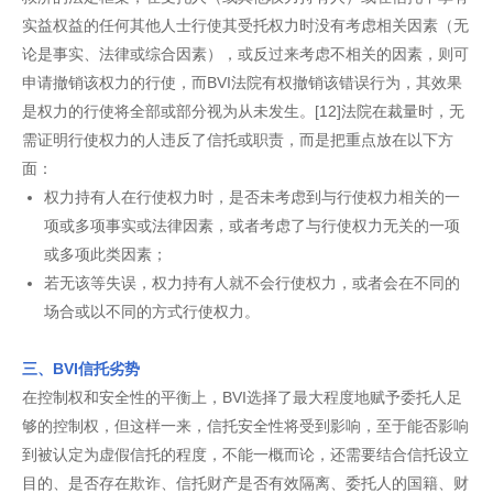
实益权益的任何其他人士行使其受托权力时没有考虑相关因素（无
论是事实、法律或综合因素），或反过来考虑不相关的因素，则可
申请撤销该权力的行使，而BVI法院有权撤销该错误行为，其效果
是权力的行使将全部或部分视为从未发生。[12]法院在裁量时，无
需证明行使权力的人违反了信托或职责，而是把重点放在以下方
面：
权力持有人在行使权力时，是否未考虑到与行使权力相关的一
项或多项事实或法律因素，或者考虑了与行使权力无关的一项
或多项此类因素；
若无该等失误，权力持有人就不会行使权力，或者会在不同的
场合或以不同的方式行使权力。
三、BVI信托劣势
在控制权和安全性的平衡上，BVI选择了最大程度地赋予委托人足
够的控制权，但这样一来，信托安全性将受到影响，至于能否影响
到被认定为虚假信托的程度，不能一概而论，还需要结合信托设立
目的、是否存在欺诈、信托财产是否有效隔离、委托人的国籍、财