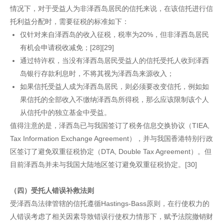
情况下，对于受益人为非泽西岛居民的信托来说，在该信托进行信
托利益分配时，需要征税的标准如下：
仅针对来自泽西岛的收入征税，税率为20%，但非泽西岛居民
有机会申请税收减免；[28][29]
通过特许权，当没有泽西岛居民受益人的信托受托人收到泽西
岛银行存款利息时，不将其视为泽西岛来源收入；
如果信托受益人成为泽西岛居民，则必须要改变信托，例如如
果信托的全部收入不缴纳泽西岛所得税，那么应该限制该个人
从信托中的独立基金中受益。
值得注意的是，泽西岛已与我国签订了税务信息交换协议（TIEA,
Tax Information Exchange Agreement），并与我国香港特别行政
区签订了避免双重征税协定（DTA, Double Tax Agreement）。但
目前泽西岛并未与我国大陆地区签订避免双重征税协定。[30]
（四）受托人错误补救法则
受泽西岛法律管辖的信托遵循Hastings-Bass原则，在行使权力的
人错误考虑了相关因素导致错误行使权力情形下，赋予法院撤销财