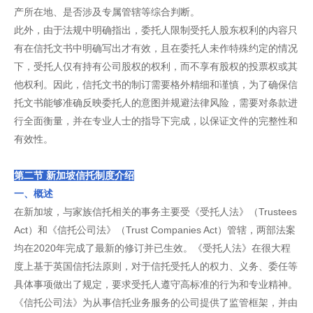
产所在地、是否涉及专属管辖等综合判断。
此外，由于法规中明确指出，委托人限制受托人股东权利的内容只
有在信托文书中明确写出才有效，且在委托人未作特殊约定的情况
下，受托人仅有持有公司股权的权利，而不享有股权的投票权或其
他权利。因此，信托文书的制订需要格外精细和谨慎，为了确保信
托文书能够准确反映委托人的意图并规避法律风险，需要对条款进
行全面衡量，并在专业人士的指导下完成，以保证文件的完整性和
有效性。
第二节 新加坡信托制度介绍
一、概述
在新加坡，与家族信托相关的事务主要受《受托人法》（Trustees
Act）和《信托公司法》（Trust Companies Act）管辖，两部法案
均在2020年完成了最新的修订并已生效。《受托人法》在很大程
度上基于英国信托法原则，对于信托受托人的权力、义务、委任等
具体事项做出了规定，要求受托人遵守高标准的行为和专业精神。
《信托公司法》为从事信托业务服务的公司提供了监管框架，并由