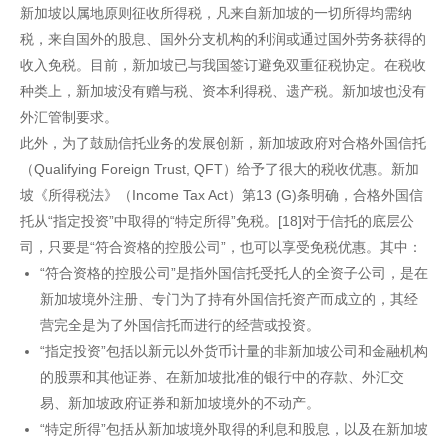
新加坡以属地原则征收所得税，凡来自新加坡的一切所得均需纳
税，来自国外的股息、国外分支机构的利润或通过国外劳务获得的
收入免税。目前，新加坡已与我国签订避免双重征税协定。在税收
种类上，新加坡没有赠与税、资本利得税、遗产税。新加坡也没有
外汇管制要求。
此外，为了鼓励信托业务的发展创新，新加坡政府对合格外国信托
（Qualifying Foreign Trust, QFT）给予了很大的税收优惠。新加
坡《所得税法》（Income Tax Act）第13 (G)条明确，合格外国信
托从“指定投资”中取得的“特定所得”免税。[18]对于信托的底层公
司，只要是“符合资格的控股公司”，也可以享受免税优惠。其中：
“符合资格的控股公司”是指外国信托受托人的全资子公司，是在
新加坡境外注册、专门为了持有外国信托资产而成立的，其经
营完全是为了外国信托而进行的经营或投资。
“指定投资”包括以新元以外货币计量的非新加坡公司和金融机构
的股票和其他证券、在新加坡批准的银行中的存款、外汇交
易、新加坡政府证券和新加坡境外的不动产。
“特定所得”包括从新加坡境外取得的利息和股息，以及在新加坡