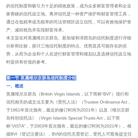
的信托制度和吸引力十足的税收政策，成为众多财富管理者和企业
家青睐的信托设立地。离岸信托是一种资产保护和财富管理工具，
通过在低税率或无税率的司法管辖区设立信托，可以有效地保护资
产、减轻税负并实现财富传承。
本文旨在对英属维尔京群岛、新加坡和泽西岛的信托制度进行详细
分析和比较，探讨三地信托制度的特点、优势及其可能存在的劣
势，从而为企业和个人在进行财富管理和规划以及选择信托设立地
时提供有价值的参考。
第一节 英属维尔京群岛信托制度介绍
一、概述
英属维尔京群岛（British Virgin Islands，以下简称“BVI”）现行和
信托相关的成文法主要为《受托人法》（Trustee Ordinance Act，
于1961年首次颁布，最近的修订时间为2021年）以及《维尔京群
岛特别信托法》（Virgin Islands Special Trusts Act，以下简
称“VISTA”，于2003年首次颁布，最近的修订时间为2021年）。根
据BVI《登记注册法》，BVI的信托无需登记，受托人可豁免提交任