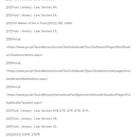
[24]Trust（Jersey）Law, Section 9A.
[25]Trust（Jersey）Law, Section 24.
[26]The Matter of the A Trust [2012] JRC 169A.
[27]Trust（Jersey）Law, Section 15.
[28]Gov.je,
<https://www.gov.je/TaxesMoney/IncomeTax/Individuals/YourTaxReturn/Pages/NonResid
entTaxReturnNotes.aspx>
[29]Gov.je,
<https://www.gov.je/TaxesMoney/IncomeTax/Individuals/TypesTaxableIncome/pages/trus
tsettlementdistributions.aspx>
[30]Gov.je
<https://www.gov.je/TaxesMoney/InternationalTaxAgreements/DoubleTaxation/Pages/Pa
rtialDoubleTaxation.aspx>
[31]Trust（Jersey）Law, Section 47B,47E, 47F, 47G, 47H.
[32]Trust（Jersey）Law, Section 29.
[33]Trust（Jersey）Law, Section 31.
[34][2022] SGHC 278号