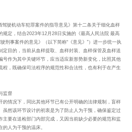
醉酒驾驶机动车犯罪案件的指导意见》第十二条关于细化血样
定，结合2023年12月28日实施的《最高人民法院 最高
驾驶刑事案件的意见》（以下简称“《意见》”）进一步统一执
制定目的，当前从血样提取、血样封装、血样保管及血样送
编号作为其中关键环节，应当适应新形势新变化，比照其他
流程，既确保司法程序的规范性和合法性，也有利于在产生
与监督
开的情况下，同比其他环节已有公开明确的法律规制，盲样
。虽然该环节设计的初衷是为了防止人为干预，确保鉴定过
作主要在送检部门内部完成，又因当前缺少必要的规范和监
在的人为干预的温床。