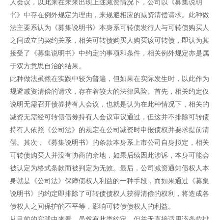
人会议，以此来在未来出现上述减资情况下，公司以《募集说明
书》中存在例外规定为理由，来规避相应的减资清偿请求。此种做
法主要系认为《募集说明书》本身系可转债发行人与可转债购买人
之间成立的契约关系，相关可转债购买人购买该可转债，即认为其
接受了《募集说明书》中约定的事项和条件，相关例外规定亦是属
于双方意思自治的结果。
此种做法虽然在实践中较为普遍，但如果在实际发生时，以此作为
规避减资清偿的请求，存在着较大的法律风险。首先，相关约定仅
说明无需召开债券持有人会议，也就是认为在此种情况下，相关的
减资无需经可转债债券持有人会议审议通过，但这并不排除可转债
持有人依照《公司法》的规定在公司减资时申报债权并要求提前清
偿。其次，《募集说明书》的条款本身系上市公司自身拟定，相关
可转债购买人并没有协商的余地，如果后续因此涉诉，本身可能会
被认定为格式条款而被判定为无效。最后，公司减资通知债权人本
身就是《公司法》保障债权人利益的一种手段，而如果通过《募集
说明书》的约定即排除了可转债债权人获得清偿的权利，将造成各
债权人之间保护的不平等，影响可转债债权人的利益。
从目前的实践中来看，虽然有此类约定，但并无直接适用该条款排