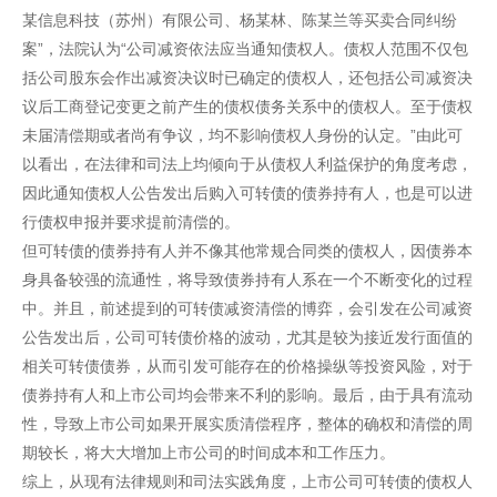
某信息科技（苏州）有限公司、杨某林、陈某兰等买卖合同纠纷
案”，法院认为“公司减资依法应当通知债权人。债权人范围不仅包
括公司股东会作出减资决议时已确定的债权人，还包括公司减资决
议后工商登记变更之前产生的债权债务关系中的债权人。至于债权
未届清偿期或者尚有争议，均不影响债权人身份的认定。”由此可
以看出，在法律和司法上均倾向于从债权人利益保护的角度考虑，
因此通知债权人公告发出后购入可转债的债券持有人，也是可以进
行债权申报并要求提前清偿的。
但可转债的债券持有人并不像其他常规合同类的债权人，因债券本
身具备较强的流通性，将导致债券持有人系在一个不断变化的过程
中。并且，前述提到的可转债减资清偿的博弈，会引发在公司减资
公告发出后，公司可转债价格的波动，尤其是较为接近发行面值的
相关可转债债券，从而引发可能存在的价格操纵等投资风险，对于
债券持有人和上市公司均会带来不利的影响。最后，由于具有流动
性，导致上市公司如果开展实质清偿程序，整体的确权和清偿的周
期较长，将大大增加上市公司的时间成本和工作压力。
综上，从现有法律规则和司法实践角度，上市公司可转债的债权人