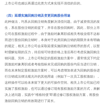
上市公司也难以再通过此类方式来实现不清偿的目的。
（四）延缓实施回购注销及变更回购股份用途
此种做法，均系从回购注销角度解决清偿问题。由于减资情况的发
生，系在股份注销的前提下，并非在股份回购时。因此，部分上市
公司在股权激励过程中，由于激励对象离职或相关考核业绩不达标
而进行股份回购注销时，本身对于此类回购注销的期限并未有明确
的规定，相关上市公司会采取延缓实施回购注销程序的形式，以暂
时缓解短期的压力，待后续可转债价格上涨后再行考虑实施回购注
销问题。另外，上市公司制定的股权激励方案中，通常情况下约定
因激励对象离职或者考核指标未完成回购的股份均应当进行注销，
而在未来制定股权激励方案时，可以考虑增加表述为回购的股份进
行注销或法律法规允许的其他用途（例如下一次员工股权激励），
这样操作可以给未来留下更大的可操作空间。相关上市公司如已经
实施了股权激励，也可以通过修订现有股权激励方案的方式，来解
决上述问题，实践中“维格转债”即通过修订股权激励方案，将股份
激励回购注销的有效期进行了延长。