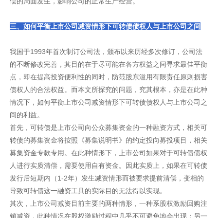
偿的局面发生，影响公司的正常生产经营。
三、如何平衡上市公司减资情形下可转债债权人与上市公司之间
的
利益
我国于1993年首次制订公司法，颁布以来历经多次修订，公司法
的不断修改完善，其目的在于尽可能在各方权益之间寻求最佳平衡
点，即在提高投资便利性的同时，防范股东滥用有限责任原则损害
债权人的合法权益。而本文所探究的问题，究其根本，亦是在此种
情况下，如何平衡上市公司减资情形下可转债债权人与上市公司之
间的利益。
首先，可转债是上市公司向公众募集资金的一种融资方式，相关可
转债的募集资金将按照《募集说明书》的约定投向募投项目，相关
募集资金专款专用。在此种情形下，上市公司如果对于可转债债权
人进行实质清偿，需要使用自有资金。因此实质上，如果在可转债
发行后短期内（1-2年）发生减资情形而被要求提前清偿，变相的
导致可转债这一融资工具的实际目的无法得以实现。
其次，上市公司减资目前主要的两种情形，一种系股权激励回购注
销减资，此种情况在股权激励过程中几乎不可避免地会出现；另一