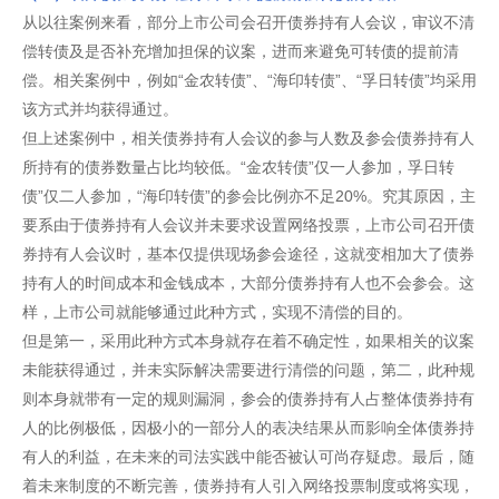
从以往案例来看，部分上市公司会召开债券持有人会议，审议不清
偿转债及是否补充增加担保的议案，进而来避免可转债的提前清
偿。相关案例中，例如“金农转债”、“海印转债”、“孚日转债”均采用
该方式并均获得通过。
但上述案例中，相关债券持有人会议的参与人数及参会债券持有人
所持有的债券数量占比均较低。“金农转债”仅一人参加，孚日转
债”仅二人参加，“海印转债”的参会比例亦不足20%。究其原因，主
要系由于债券持有人会议并未要求设置网络投票，上市公司召开债
券持有人会议时，基本仅提供现场参会途径，这就变相加大了债券
持有人的时间成本和金钱成本，大部分债券持有人也不会参会。这
样，上市公司就能够通过此种方式，实现不清偿的目的。
但是第一，采用此种方式本身就存在着不确定性，如果相关的议案
未能获得通过，并未实际解决需要进行清偿的问题，第二，此种规
则本身就带有一定的规则漏洞，参会的债券持有人占整体债券持有
人的比例极低，因极小的一部分人的表决结果从而影响全体债券持
有人的利益，在未来的司法实践中能否被认可尚存疑虑。最后，随
着未来制度的不断完善，债券持有人引入网络投票制度或将实现，