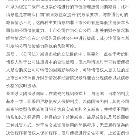
种系为稳定二级市场股票价格进行的市值管理股份回购减资，此种
情形也是在响应目前“质量效益双提升”的政策要求。与普通公司的
减资情形不同，这两种主要情形均非上市公司有意降低注册资本从
而影响公司偿债能力。上市公司作为公众公司，相关的财务情况和
经营情况均会在定期报告及临时公告中进行披露，减少注册资本所
引发的公司偿债能力降低的风险可控。
最后，《公司法》减资条款的立法目的中，重要的一点在于考虑到
债权人对于公司注册资本的合理信赖，但此种情况对于可转债债权
人是否购买公司可转债的因素影响较小，可转债债权人更关注的是
上市公司依照自身财务情况和经营情况最终能否兑现债券以及债券
价格的实时波动。
我国系大陆法系国家，在减资的规则模式上，与德国、日本的制度
基本一致，即采用严格债权人保护制度。以德国法为例，其将公司
减资的类型依据减资目的分为真实减资和名义减资，并根据不同的
情形加以选择适用，并且确定了普通减资、简易减资以及股份回赎
三种减资方式。对于名义减资所使用的简易程序，无需履行复杂的
决议程序和债权人保护程序，仅对债权进行公告即可。上述案例也