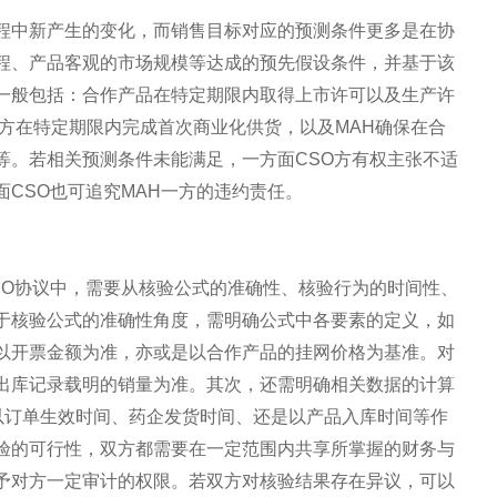
程中新产生的变化，而销售目标对应的预测条件更多是在协
程、产品客观的市场规模等达成的预先假设条件，并基于该
一般包括：合作产品在特定期限内取得上市许可以及生产许
方在特定期限内完成首次商业化供货，以及MAH确保在合
等。若相关预测条件未能满足，一方面CSO方有权主张不适
CSO也可追究MAH一方的违约责任。
SO协议中，需要从核验公式的准确性、核验行为的时间性、
于核验公式的准确性角度，需明确公式中各要素的定义，如
以开票金额为准，亦或是以合作产品的挂网价格为基准。对
出库记录载明的销量为准。其次，还需明确相关数据的计算
是以订单生效时间、药企发货时间、还是以产品入库时间等作
验的可行性，双方都需要在一定范围内共享所掌握的财务与
予对方一定审计的权限。若双方对核验结果存在异议，可以