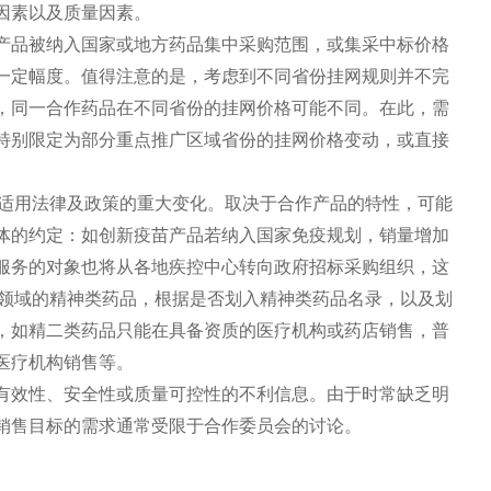
因素以及质量因素。
产品被纳入国家或地方药品集中采购范围，或集采中标价格
一定幅度。值得注意的是，考虑到不同省份挂网规则并不完
，同一合作药品在不同省份的挂网价格可能不同。在此，需
特别限定为部分重点推广区域省份的挂网价格变动，或直接
为适用法律及政策的重大变化。取决于合作产品的特性，可能
体的约定：如创新疫苗产品若纳入国家免疫规划，销量增加
服务的对象也将从各地疾控中心转向政府招标采购组织，这
S领域的精神类药品，根据是否划入精神类药品名录，以及划
，如精二类药品只能在具备资质的医疗机构或药店销售，普
医疗机构销售等。
有效性、安全性或质量可控性的不利信息。由于时常缺乏明
销售目标的需求通常受限于合作委员会的讨论。