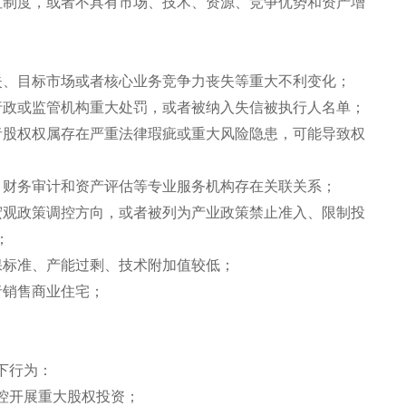
红制度，或者不具有市场、技术、资源、竞争优势和资产增
失、目标市场或者核心业务竞争力丧失等重大不利变化；
行政或监管机构重大处罚，或者被纳入失信被执行人名单；
者股权权属存在严重法律瑕疵或重大风险隐患，可能导致权
、财务审计和资产评估等专业服务机构存在关联关系；
宏观政策调控方向，或者被列为产业政策禁止准入、限制投
；
保标准、产能过剩、技术附加值较低；
者销售商业住宅；
下行为：
控开展重大股权投资；