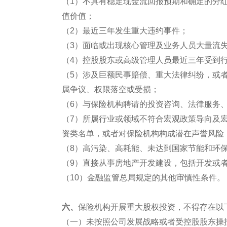
（1）不具有稳定现金流回报预期和确定的分
值价值；
（2）最近三年发生重大违约事件；
（3）面临或出现核心管理及业务人员大量流
（4）控股股东或高级管理人员最近三年受到
（5）涉及巨额民事赔偿、重大法律纠纷，或
属争议、权限落空或受损；
（6）与保险机构聘请的投资咨询、法律服务
（7）所属行业或领域不符合宏观政策导向及
资类名单，或者对保险机构构成潜在声誉风险
（8）高污染、高耗能、未达到国家节能和环
（9）直接从事房地产开发建设，包括开发或
（10）金融监管总局规定的其他审慎性条件。
六、
保险机构开展重大股权投资，不得存在以
（一）未按照公司发展战略或者受控股股东操