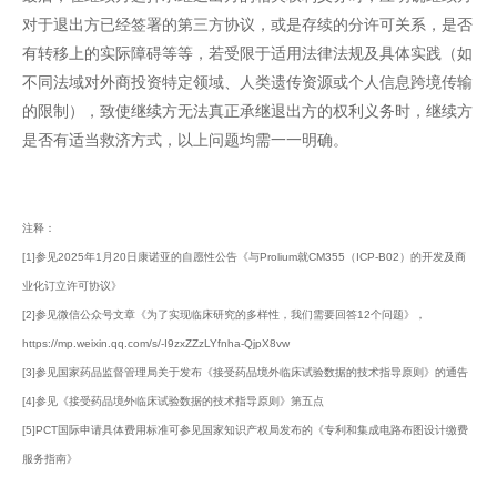
对于退出方已经签署的第三方协议，或是存续的分许可关系，是否
有转移上的实际障碍等等，若受限于适用法律法规及具体实践（如
不同法域对外商投资特定领域、人类遗传资源或个人信息跨境传输
的限制），致使继续方无法真正承继退出方的权利义务时，继续方
是否有适当救济方式，以上问题均需一一明确。
注释：
[1]参见2025年1月20日康诺亚的自愿性公告《与Prolium就CM355（ICP-B02）的开发及商
业化订立许可协议》
[2]参见微信公众号文章《为了实现临床研究的多样性，我们需要回答12个问题》，
https://mp.weixin.qq.com/s/-I9zxZZzLYfnha-QjpX8vw
[3]参见国家药品监督管理局关于发布《接受药品境外临床试验数据的技术指导原则》的通告
[4]参见《接受药品境外临床试验数据的技术指导原则》第五点
[5]PCT国际申请具体费用标准可参见国家知识产权局发布的《专利和集成电路布图设计缴费
服务指南》