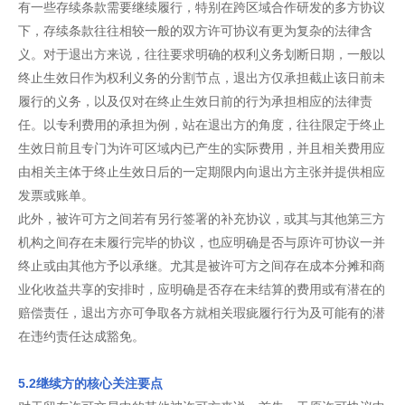
有一些存续条款需要继续履行，特别在跨区域合作研发的多方协议
下，存续条款往往相较一般的双方许可协议有更为复杂的法律含
义。对于退出方来说，往往要求明确的权利义务划断日期，一般以
终止生效日作为权利义务的分割节点，退出方仅承担截止该日前未
履行的义务，以及仅对在终止生效日前的行为承担相应的法律责
任。以专利费用的承担为例，站在退出方的角度，往往限定于终止
生效日前且专门为许可区域内已产生的实际费用，并且相关费用应
由相关主体于终止生效日后的一定期限内向退出方主张并提供相应
发票或账单。
此外，被许可方之间若有另行签署的补充协议，或其与其他第三方
机构之间存在未履行完毕的协议，也应明确是否与原许可协议一并
终止或由其他方予以承继。尤其是被许可方之间存在成本分摊和商
业化收益共享的安排时，应明确是否存在未结算的费用或有潜在的
赔偿责任，退出方亦可争取各方就相关瑕疵履行行为及可能有的潜
在违约责任达成豁免。
5.2继续方的核心关注要点