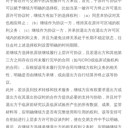
对于留在许可交易中的其他被许可方来说，首先，于原许可协议中
可以赋予继续方明确的选择权。比如当某一被许可方终止许可退出
原许可协议时，继续方有如下的选择权利：（a）同意本协议对其
也相应终止；（b）继续作为协议一方，维持其在原许可区域的权
利义务；（c）继续作为协议一方，并承担退出方在退出方许可区
域内的权利和义务。并且为避免法律关系处于长期不稳定状态，往
往会对上述选择权利设置明确的时间期限。
若继续方选择依原状继续履行上层许可协议，且若退出方和其他第
三方之间存在任何未履行完毕的合同（如与CRO或临床试验机构
的合同），应根据该等未履行完毕合同与继续方权利义务的相关
性，明确是否由继续方承继，或由退出方自行结算并终止该等协
议。
此外，若涉及到技术转移和技术服务，继续方应有权要求退出方或
退出方在其退出协议时的合作方提供必要的支持与协助，并且对于
退出方于临床前研究以及临床试验所产生的所有数据、成果、监管
材料等，应明确继续方是否有完整使用和引用的权利。该等安排可
在初始进行上层多方许可协议谈判时，便在交易文件中予以明确。
最后，在继续方选择承继退出方的相关权利义务时，应明确继续方