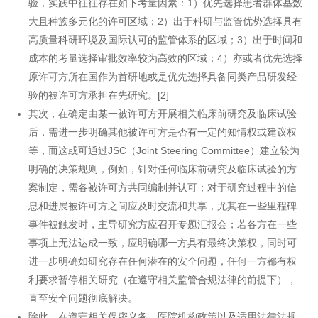
验，实践中往往存在如下考量因素：1）优先选择患者群体基数
大且种族多元化的许可区域；2）出于科研与监管优势选择具有
高质量科研环境及国际认可的监管体系的区域；3）出于时间和
成本的考量选择审批效率较为高效的区域；4）亦或者优先选择
原许可方所在国作为首研地或是优先选择具备同类产品研发经
验的被许可方承担在先研究。[2]
其次，在确定由某一被许可方开展相关临床前研究及临床试验
后，需进一步明确其他被许可方是否有一定的知情权或建议权
等，而这或可通过JSC（Joint Steering Committee）建立较为
明确的决策规则，例如，针对任何临床前研究及临床试验的方
案制定，需各被许可方共同编制并认可；对于研究过程中的信
息和进展被许可方之间应及时交流和共享，尤其在一些里程碑
事件被触发时，主导研究方应召开专题汇报会；若各方在一些
事项上无法达成一致，应明确哪一方具有最终决策权，同时可
进一步明确如研究存在任何潜在的安全问题，任何一方都有权
利要求暂停相关研究（在遵守相关监管合规法律的前提下），
直至安全问题彻底解决。
除此，在遵守相关保密义务、医院机构政策以及适用法律法规