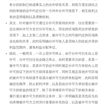
务分担机制已构成事实上的合作研发关系，则双方需在彼此之
间的单独协议中约定任何一方对外分许可情形下，相互权利义
务的适用规则以及调整机制。
其次，针对被许可方通过分许可所获得的对价，往往需要按一
定比例向许可方支付分许可收入。而在跨区域医药合作研发的
语境下，如上文第二点所述，被许可方之间可能约定跨区域商
业化权利共享，此时应明确分许可收入是否纳入到此处共享的
利益范围内，避免利益分配争议。
除此，一般而言，一旦上层许可终止，由于分许可衍生自上层
许可，分许可往往也会随之终止。此时需要关注的是，若某一
被许可方退出，若原许可协议中同时规定分许可方有权向上层
许可协议下的许可方获得直接许可，同时又规定其他许可区域
的被许可方有权接手该退出被许可方的所有权益时，此时应明
确优先顺序，防止权利冲突；以及若由分许可方承担退出被许
可方的权益的情况下，除了应承继原许可协议下的相关条款，
履行退出被许可方的权利义务外，应一并明确其是否也应当自
动承继被许可方之间另行签署的补充协议，以及被许可方可能