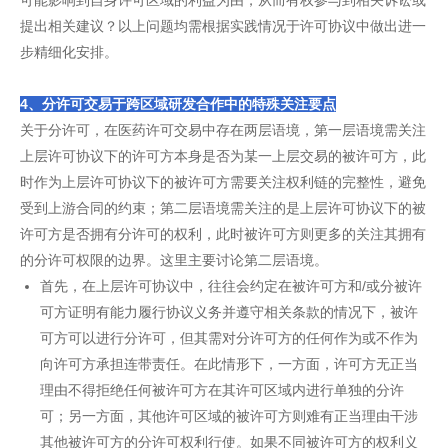
可能影响到自身许可区域的利益为由，从而有权参与到相关诉讼或
提出相关建议？以上问题均需根据实践情况于许可协议中做出进一
步精细化安排。
4、分许可交易于跨区域研发合作中的特殊关注要点
关于分许可，在医药许可交易中存在两层语境，第一层语境需关注
上层许可协议下的许可方本身是否为某一上层交易的被许可方，此
时作为上层许可协议下的被许可方需要关注权利链的完整性，避免
受到上游合同的约束；第二层语境需关注的是上层许可协议下的被
许可方是否拥有分许可的权利，此时被许可方则更多的关注其拥有
的分许可权限的边界。这里主要讨论第二层语境。
首先，在上层许可协议中，往往会约定在被许可方和/或分被许
可方证明有能力履行协议义务并遵守相关条款的情况下，被许
可方可以进行分许可，但其需对分许可方的任何作为或不作为
向许可方承担连带责任。在此情形下，一方面，许可方无正当
理由不得拒绝任何被许可方在其许可区域内进行单独的分许
可；另一方面，其他许可区域的被许可方则难有正当理由干涉
其他被许可方的分许可权利行使。如果不同被许可方的权利义