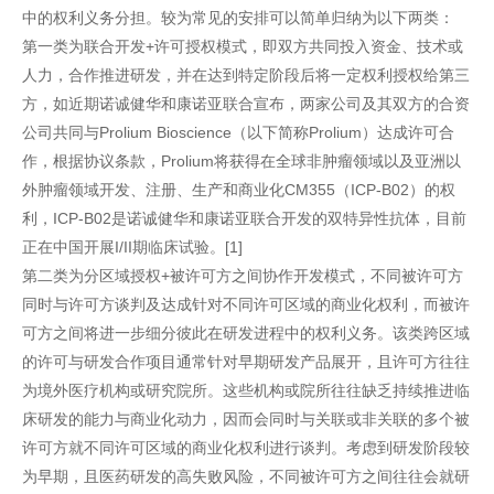
中的权利义务分担。较为常见的安排可以简单归纳为以下两类：
第一类为联合开发+许可授权模式，即双方共同投入资金、技术或
人力，合作推进研发，并在达到特定阶段后将一定权利授权给第三
方，如近期诺诚健华和康诺亚联合宣布，两家公司及其双方的合资
公司共同与Prolium Bioscience（以下简称Prolium）达成许可合
作，根据协议条款，Prolium将获得在全球非肿瘤领域以及亚洲以
外肿瘤领域开发、注册、生产和商业化CM355（ICP-B02）的权
利，ICP-B02是诺诚健华和康诺亚联合开发的双特异性抗体，目前
正在中国开展I/II期临床试验。[1]
第二类为分区域授权+被许可方之间协作开发模式，不同被许可方
同时与许可方谈判及达成针对不同许可区域的商业化权利，而被许
可方之间将进一步细分彼此在研发进程中的权利义务。该类跨区域
的许可与研发合作项目通常针对早期研发产品展开，且许可方往往
为境外医疗机构或研究院所。这些机构或院所往往缺乏持续推进临
床研发的能力与商业化动力，因而会同时与关联或非关联的多个被
许可方就不同许可区域的商业化权利进行谈判。考虑到研发阶段较
为早期，且医药研发的高失败风险，不同被许可方之间往往会就研