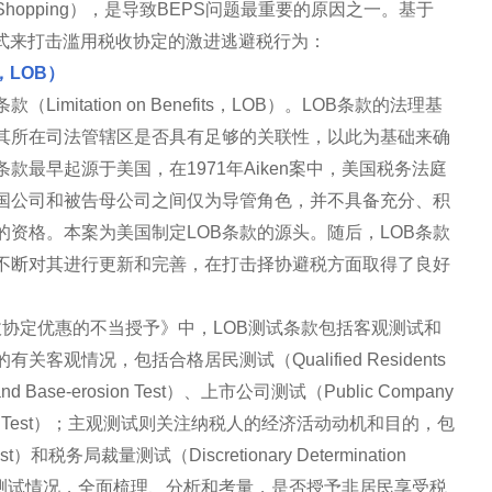
Shopping），是导致BEPS问题最重要的原因之一。基于
方式来打击滥用税收协定的激进逃避税行为：
s，LOB）
itation on Benefits，LOB）。LOB条款的法理基
其所在司法管辖区是否具有足够的关联性，以此为基础来确
款最早起源于美国，在1971年Aiken案中，美国税务法庭
国公司和被告母公司之间仅为导管角色，并不具备充分、积
资格。本案为美国制定LOB条款的源头。随后，LOB条款
不断对其进行更新和完善，在打击择协避税方面取得了良好
税收协定优惠的不当授予》中，LOB测试条款包括客观测试和
观情况，包括合格居民测试（Qualified Residents
Base-erosion Test）、上市公司测试（Public Company
nefits Test）；主观测试则关注纳税人的经济活动动机和目的，包
est）和税务局裁量测试（Discretionary Determination
观测试情况，全面梳理、分析和考量，是否授予非居民享受税