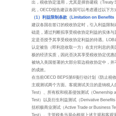
出，税收协定滥用，尤其是择协避税（Treaty 
此，OECD报告建议各国可以考虑通过以下
（1）利益限制条款（Limitation on Benefit
建议各国在签订的税收协定时，引入利益限制条款（Lim
础是，通过判断拟享受税收协定利益的实体与
定是否授予其享受税收协定利益的待遇。LOB条
认定被告（即利息收取一方）在支付利息的美
极的经济实质，因此否决其享受税收协定优惠的
被纳入美国签署的大部分双边税收协定中，并
的成效。
在当前OECD BEPS第6项行动计划《防止
主观测试两个方面。客观测试关注的是纳税人的有关客
Test）、所有权和税基侵蚀测试（Ownership and 
Test）以及衍生利益测试（Derivative Be
括积极商业测试（Active Trade or Business T
Test）。主管税务当局会根据上述主观和客