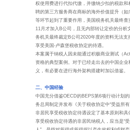
权使用费进行代扣代缴，并缴纳少扣的税款和
聘的第三方服务商在商标的海外价值提升（如
等环节起到了重要作用，美国税务机关最终查实，
11月才加入B公司，且无内部转让定价的分析
务机关最终裁定B公司2020年度的资料无法支
享受美国-卢森堡税收协定的待遇。
本案属于纳税人因未能通过积极商业测试（Active T
资格的典型案例。对于已经走出去的中国企业
义，有必要在进行海外架构搭建时加以借鉴。
二、中国经验
中国充分借鉴OECD的BEPS第6项行动计
务总局制定并发布《关于税收协定中“受益所有
非居民享受税收协定待遇设定了基本原则和具
享受税收协定待遇的非居民纳税人，应当是“受益
人”，是指对所得或所得据以产生的权利或财