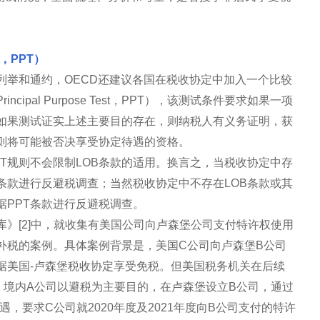
t，PPT）
列举和通约，OECD还建议各国在税收协定中加入一个比较
pal Purpose Test，PPT），该测试条件要求如果一项
如果测试证实上述主要目的存在，则纳税人有义务证明，获
则将可能被否决享受协定待遇的资格。
PT规则不会限制LOB条款的适用。换言之，当税收协定中存
B条款进行反避税调查；当然税收协定中不存在LOB条款或其
据PPT条款进行反避税调查。
》[2]中，就收集有美国公司向卢森堡公司支付特许权使用
补税的案例。具体案例背景是，美国C公司向卢森堡B公司
据美国-卢森堡税收协定享受免税。但美国税务机关在后续
，境内A公司以避税为主要目的，在卢森堡设立B公司，通过
，要求C公司就2020年度及2021年度向B公司支付的特许