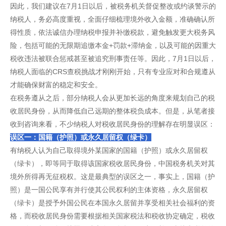
因此，我们建议在7月1日以后，被税务机关督促整改或约谈警示的
纳税人，务必高度重视，全面仔细梳理境外收入金额，准确确认所
得性质，依法诚信办理纳税申报并补缴税款，避免触发更大税务风
险，包括可能的无限期追缴本金+罚款+滞纳金，以及可能的因重大
税收违法被联合惩戒甚至被追究刑事责任等。因此，7月1日以后，
纳税人面临的CRS查税挑战才刚刚开始，只有专业应对和合规遵从
才能确保财富的稳定和安全。
在税务遵从之后，部分纳税人会从更加长远的角度来规划自己的税
收居民身份，从而降低自己远期的整体税负成本。但是，从笔者接
收到咨询来看，不少纳税人对税收居民身份的理解存在明显误区：
误区一：国籍（护照）或永久居留权（绿卡）
有纳税人认为自己取得境外某国家的国籍（护照）或永久居留权
（绿卡），即等同于取得该国家税收居民身份，中国税务机关对其
境外所得再无征税权。这是最典型的误区之一，事实上，国籍（护
照）是一国公民享有并行使其公民权利的主体资格，永久居留权
（绿卡）是授予外国公民在本国永久居留并享受相关社会福利的资
格，而税收居民身份需要根据相关国家税法和税收协定确定，税收