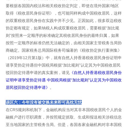
要根据各国国内税法和相关税收协定判定，即使在境外国家/地区
取得《税收居民身份证明》，也可能同样构成中国税收居民，这样
的双重税收居民身份在实践中并不少见。正因如此，很多双边税收
协定都有规定，如果纳税人构成双重税收居民，需要根据“加比规
则”按照来一定顺序的标准确定其税收居民身份的最终归属，如果
按照一定顺序的标准仍然无法确定的，由相关国家主管税务当局协
商确定。国家税务总局国际税务司编著的《税收协定执行案例集》
（2019年12月第1版）中，就有自然人持香港税收居民身份证明申
请享受协定待遇但中国税局根据“加比规则”认定其为中国税收居民
驳回协定待遇申请的真实案例，请见
《自然人持香港税收居民身份
证明申请享受协定待遇 中国税局根据“加比规则”认定其为中国税收
居民驳回协定待遇申请》
。
误区六：今年没有被交换未来即可高枕无忧
在CRS规则和机制下，金融机构应当对其非本国税收居民个人的金
融账户进行尽职调查，并按照规定抓取、生成和报送相关涉税信息
至当地国家的主管税务当局。但是，各国各家金融机构对非本国税