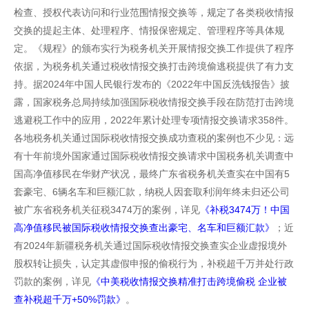
检查、授权代表访问和行业范围情报交换等，规定了各类税收情报
交换的提起主体、处理程序、情报保密规定、管理程序等具体规
定。《规程》的颁布实行为税务机关开展情报交换工作提供了程序
依据，为税务机关通过税收情报交换打击跨境偷逃税提供了有力支
持。据2024年中国人民银行发布的《2022年中国反洗钱报告》披
露，国家税务总局持续加强国际税收情报交换手段在防范打击跨境
逃避税工作中的应用，2022年累计处理专项情报交换请求358件。
各地税务机关通过国际税收情报交换成功查税的案例也不少见：远
有十年前境外国家通过国际税收情报交换请求中国税务机关调查中
国高净值移民在华财产状况，最终广东省税务机关查实在中国有5
套豪宅、6辆名车和巨额汇款，纳税人因套取利润年终未归还公司
被广东省税务机关征税3474万的案例，详见
《补税3474万！中国
高净值移民被国际税收情报交换查出豪宅、名车和巨额汇款》
；近
有2024年新疆税务机关通过国际税收情报交换查实企业虚报境外
股权转让损失，认定其虚假申报的偷税行为，补税超千万并处行政
罚款的案例，详见
《中美税收情报交换精准打击跨境偷税 企业被
查补税超千万+50%罚款》
。