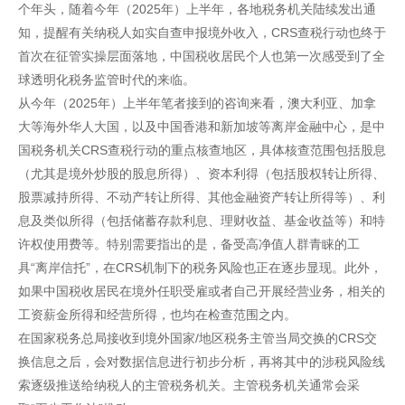
个年头，随着今年（2025年）上半年，各地税务机关陆续发出通
知，提醒有关纳税人如实自查申报境外收入，CRS查税行动也终于
首次在征管实操层面落地，中国税收居民个人也第一次感受到了全
球透明化税务监管时代的来临。
从今年（2025年）上半年笔者接到的咨询来看，澳大利亚、加拿
大等海外华人大国，以及中国香港和新加坡等离岸金融中心，是中
国税务机关CRS查税行动的重点核查地区，具体核查范围包括股息
（尤其是境外炒股的股息所得）、资本利得（包括股权转让所得、
股票减持所得、不动产转让所得、其他金融资产转让所得等）、利
息及类似所得（包括储蓄存款利息、理财收益、基金收益等）和特
许权使用费等。特别需要指出的是，备受高净值人群青睐的工
具“离岸信托”，在CRS机制下的税务风险也正在逐步显现。此外，
如果中国税收居民在境外任职受雇或者自己开展经营业务，相关的
工资薪金所得和经营所得，也均在检查范围之内。
在国家税务总局接收到境外国家/地区税务主管当局交换的CRS交
换信息之后，会对数据信息进行初步分析，再将其中的涉税风险线
索逐级推送给纳税人的主管税务机关。主管税务机关通常会采