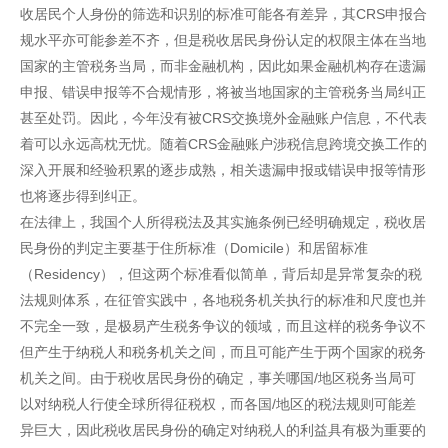
收居民个人身份的筛选和识别的标准可能各有差异，其CRS申报合
规水平亦可能参差不齐，但是税收居民身份认定的权限主体在当地
国家的主管税务当局，而非金融机构，因此如果金融机构存在遗漏
申报、错误申报等不合规情形，将被当地国家的主管税务当局纠正
甚至处罚。因此，今年没有被CRS交换境外金融账户信息，不代表
着可以永远高枕无忧。随着CRS金融账户涉税信息跨境交换工作的
深入开展和经验积累的逐步成熟，相关遗漏申报或错误申报等情形
也将逐步得到纠正。
在法律上，我国个人所得税法及其实施条例已经明确规定，税收居
民身份的判定主要基于住所标准（Domicile）和居留标准
（Residency），但这两个标准看似简单，背后却是异常复杂的税
法规则体系，在征管实践中，各地税务机关执行的标准和尺度也并
不完全一致，是极易产生税务争议的领域，而且这样的税务争议不
但产生于纳税人和税务机关之间，而且可能产生于两个国家的税务
机关之间。由于税收居民身份的确定，事关哪国/地区税务当局可
以对纳税人行使全球所得征税权，而各国/地区的税法规则可能差
异巨大，因此税收居民身份的确定对纳税人的利益具有极为重要的