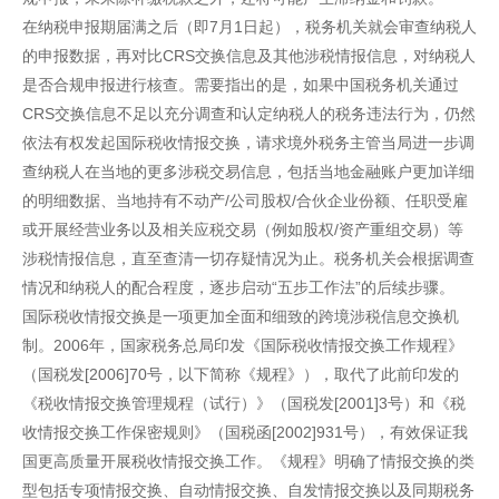
在纳税申报期届满之后（即7月1日起），税务机关就会审查纳税人
的申报数据，再对比CRS交换信息及其他涉税情报信息，对纳税人
是否合规申报进行核查。需要指出的是，如果中国税务机关通过
CRS交换信息不足以充分调查和认定纳税人的税务违法行为，仍然
依法有权发起国际税收情报交换，请求境外税务主管当局进一步调
查纳税人在当地的更多涉税交易信息，包括当地金融账户更加详细
的明细数据、当地持有不动产/公司股权/合伙企业份额、任职受雇
或开展经营业务以及相关应税交易（例如股权/资产重组交易）等
涉税情报信息，直至查清一切存疑情况为止。税务机关会根据调查
情况和纳税人的配合程度，逐步启动“五步工作法”的后续步骤。
国际税收情报交换是一项更加全面和细致的跨境涉税信息交换机
制。2006年，国家税务总局印发《国际税收情报交换工作规程》
（国税发[2006]70号，以下简称《规程》），取代了此前印发的
《税收情报交换管理规程（试行）》（国税发[2001]3号）和《税
收情报交换工作保密规则》（国税函[2002]931号），有效保证我
国更高质量开展税收情报交换工作。《规程》明确了情报交换的类
型包括专项情报交换、自动情报交换、自发情报交换以及同期税务