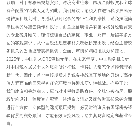
影响，对于有移民规划安排、跨境商业往来、跨境金融投资和全球
资产配置的纳税人尤为如此。我们建议，纳税人在进行税收居民身
份转换和规划时，务必认识到此事的专业性和复杂性，避免按照简
单粗暴的标准去操作和执行，而是应当聘请具有国际税务经验背景
的专业税务顾问，谨慎梳理自己的家庭、事业、财产、居留等多方
面的客观需求，从中国税法规定和相关税收协定出发，结合主管税
务机关的当地监管实操惯例，全面、审慎和精细地规划和落地。
2025年，中国进入CRS查税元年。在未来年度，中国税务机关针
对中国税收居民个人的境外所得征税，也将进入常态化监控管理的
新时代。因此，首个申报期后才是税务挑战真正落地的开始，高净
值人群面临的国际税务征管环境也将迎来历史性挑战。有鉴于此，
我们建议相关纳税人，应当对其税收居民身份、全球业务布局、股
权架构设计、跨境资产配置、跨境资金流动及家族财富传承等方面
进行全方位、立体型的远期顶层规划，必要时咨询具有国际税务经
验背景的税务顾问，才能有效管控风险，助力其财富稳定和基业长
青。