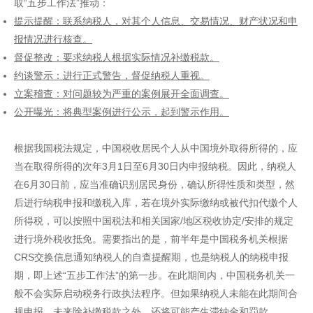
取“五步工作法”推动：
提示提醒：联系纳税人，对其个人信息、交易情况、财产状况和申
报情况进行核查。
督促整改：要求纳税人根据实际情况补缴税款。
约谈警示：进行正式警告，督促纳税人重视。
立案稽查：对问题较为严重的案例展开全面调查。
公开曝光：将典型案例进行公示，起到警示作用。
根据我国税法规定，中国税收居民个人从中国境外取得所得的，应
当在取得所得的次年3月1日至6月30日内申报纳税。因此，纳税人
在6月30日前，应当准确识别居民身份，确认所得性质和类型，然
后进行纳税申报和缴税入库，若在境外实际缴纳或被代扣代缴个人
所得税，可以按照中国税法和相关国家/地区税收协定/安排的规定
进行境外税收抵免。需要指出的是，前半年是中国税务机关根据
CRS交换信息通知纳税人的自查提醒期，也是纳税人的纳税申报
期，即上述“五步工作法”的第一步。在此期间内，中国税务机关一
般不会实际启动税务行政执法程序。但如果纳税人未能在此期间合
规申报，未来除补缴税款之外，还将可能产生滞纳金和罚款。