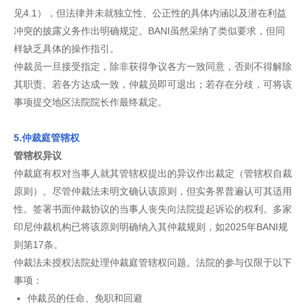
见4.1），但法律并未就独立性、公正性的具体内涵以及潜在利益
冲突的披露义务作出明确规定。BANI虽然采纳了类似要求，但同
样缺乏具体的操作指引。
仲裁员一旦接受指定，除非获得争议各方一致同意，否则不得解除
其职责。若各方达成一致，仲裁员即可退出；若存在分歧，可将该
事项提交地区法院院长作最终裁定。
5.仲裁庭管辖权
管辖权异议
仲裁庭有权对当事人就其管辖权提出的异议作出裁定（管辖权自裁
原则）。尽管仲裁法未明文确认该原则，但实务界普遍认可其适用
性。签署书面仲裁协议的当事人丧失向法院提起诉讼的权利。多家
印尼仲裁机构已将该原则明确纳入其仲裁规则，如2025年BANI规
则第17条。
仲裁法未授权法院处理仲裁庭管辖权问题。法院的参与仅限于以下
事项：
仲裁员的任命、免职和回避