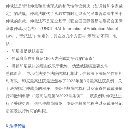
仲裁法是管辖仲裁和其他形式的替代性争议解决（如调解和专家裁
定）的法规。仲裁法取代了从独立前时期继承的民事诉讼法中关于
仲裁的条款。仲裁法不是完全基于《联合国国际贸易法委员会国际
商事仲裁示范法》（UNCITRAL International Arbitration Model
Law ，“示范法”）制定的，其在这几个方面与“示范法”不同，包
括：
印尼语是默认语言
仲裁庭应在组庭后180天内完成对争议的“审查”
撤销印尼裁决的理由仅限于欺诈、伪造或隐瞒重要文件
总体而言，与示范法授予法院的权利相比，仲裁法下法院的作用相
对有限。印尼最高法院最近颁布了2023年第3号最高法院条例，关
于法院指定仲裁员的程序、质疑仲裁员的权利以及审查仲裁裁决执
行和撤销申请（“最高法院第3/2023号条例”）。该条例对仲裁法进
行了关键更新，包括仲裁员豁免、质疑仲裁员的程序以及裁决登记
后签发执行许可的时限。
6.法律代理