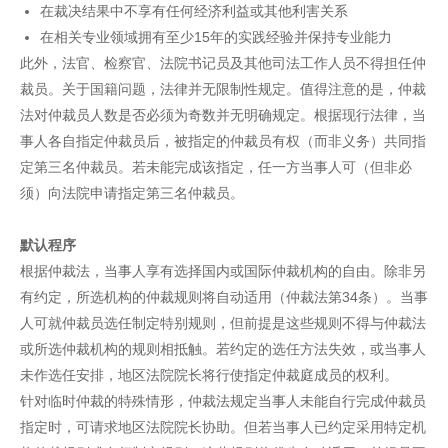
在裁决结果中不享有任何经济利益或其他利害关系
在相关专业领域拥有至少15年的实践经验并保持专业能力
此外，法官、检察官、法院书记员及其他司法工作人员不得担任仲
裁员。关于国籍问题，法律并无限制性规定。值得注意的是，仲裁
法对仲裁员人数是否必须为奇数并无明确规定。根据现行法律，当
事人各自指定仲裁员后，被指定的仲裁员有权（而非义务）共同指
定第三名仲裁员。若未能完成该指定，任一方当事人可（但非必
须）向法院申请指定第三名仲裁员。
默认程序
根据仲裁法，当事人享有选择国内或国际仲裁机构的自由。除非另
有约定，所选机构的仲裁规则将自动适用（仲裁法第34条）。当事
人可就仲裁员选任制定特别规则，但前提是这些规则不得与仲裁法
或所选仲裁机构的规则相抵触。若约定的选任方法失效，或当事人
未作选任安排，地区法院院长将行使指定仲裁庭成员的权利。
针对临时仲裁的特殊情形，仲裁法规定当事人未能自行完成仲裁员
指定时，可请求地区法院院长协助。但若当事人已约定采用特定机