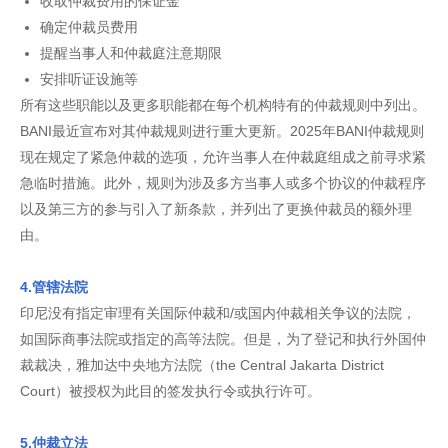
收取仲裁费用的保证金
确定仲裁员费用
提醒当事人和仲裁庭注意期限
安排听证设施等
所有这些职能以及更多职能都在每个机构特有的仲裁规则中列出。
BANI最近宣布对其仲裁规则进行重大更新。2025年BANI仲裁规则
现在规定了紧急仲裁的选项，允许当事人在仲裁庭组成之前寻求紧
急临时措施。此外，规则为涉及多方当事人或多个协议的仲裁程序
以及第三方的参与引入了新条款，并列出了更换仲裁员的额外理
由。
4.管辖法院
印尼没有指定审理有关国际仲裁和/或国内仲裁相关争议的法院，
如国际商事法院或指定的高等法院。但是，为了登记和执行外国仲
裁裁决，雅加达中央地方法院（the Central Jakarta District
Court）被授权为此目的签发执行令或执行许可。
5.仲裁立法