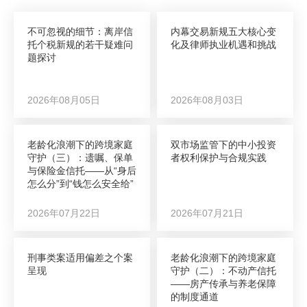
不可忽视的细节：离岸信
内幕交易新规五大核心变
托个税新规的若干疑难问
化及律师执业机遇和挑战
题探讨
2026年08月05日
2026年08月03日
老龄化浪潮下的跨境家庭
双市场监管下的中小投资
守护（三）：遗嘱、保单
者权利保护与合规实践
与保险金信托——从“身后
怎么分”到“钱怎么安全给”
2026年07月22日
2026年07月21日
刑事类案适用偏差之个案
老龄化浪潮下的跨境家庭
呈现
守护（二）：不动产信托
——房产传承与养老保障
的制度通道