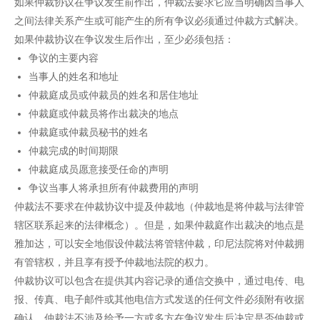
如果仲裁协议在争议发生前作出，仲裁法要求它应当明确因当事人
之间法律关系产生或可能产生的所有争议必须通过仲裁方式解决。
如果仲裁协议在争议发生后作出，至少必须包括：
争议的主要内容
当事人的姓名和地址
仲裁庭成员或仲裁员的姓名和居住地址
仲裁庭或仲裁员将作出裁决的地点
仲裁庭或仲裁员秘书的姓名
仲裁完成的时间期限
仲裁庭成员愿意接受任命的声明
争议当事人将承担所有仲裁费用的声明
仲裁法不要求在仲裁协议中提及仲裁地（仲裁地是将仲裁与法律管
辖区联系起来的法律概念）。但是，如果仲裁庭作出裁决的地点是
雅加达，可以安全地假设仲裁法将管辖仲裁，印尼法院将对仲裁拥
有管辖权，并且享有授予仲裁地法院的权力。
仲裁协议可以包含在提供其内容记录的通信交换中，通过电传、电
报、传真、电子邮件或其他电信方式发送的任何文件必须附有收据
确认。仲裁法不涉及给予一方或多方在争议发生后决定是否仲裁或