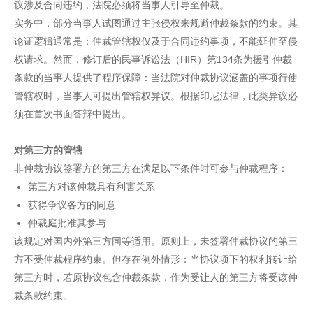
议涉及合同违约，法院必须将当事人引导至仲裁。
实务中，部分当事人试图通过主张侵权来规避仲裁条款的约束。其
论证逻辑通常是：仲裁管辖权仅及于合同违约事项，不能延伸至侵
权请求。然而，修订后的民事诉讼法（HIR）第134条为援引仲裁
条款的当事人提供了程序保障：当法院对仲裁协议涵盖的事项行使
管辖权时，当事人可提出管辖权异议。根据印尼法律，此类异议必
须在首次书面答辩中提出。
对第三方的管辖
非仲裁协议签署方的第三方在满足以下条件时可参与仲裁程序：
第三方对该仲裁具有利害关系
获得争议各方的同意
仲裁庭批准其参与
该规定对国内外第三方同等适用。原则上，未签署仲裁协议的第三
方不受仲裁程序约束。但存在例外情形：当协议项下的权利转让给
第三方时，若原协议包含仲裁条款，作为受让人的第三方将受该仲
裁条款约束。