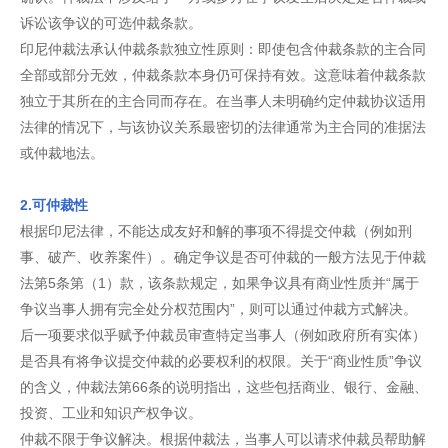
诉讼该争议的可选仲裁条款。
印尼仲裁法承认仲裁条款独立性原则：即使包含仲裁条款的主合同
全部或部分无效，仲裁条款本身仍可保持有效。这意味着仲裁条款
独立于其所在的主合同而存在。在当事人未明确约定仲裁协议适用
法律的情况下，与该协议关系最密切的法律通常为主合同的准据法
或仲裁地法。
2.可仲裁性
根据印尼法律，不能达成友好和解的事项不得提交仲裁（例如刑
事、破产、收养案件）。确定争议是否可仲裁的一般方法见于仲裁
法第5条第（1）款，该条款规定，如果争议具有商业性质并“属于
争议当事人拥有完全处分权范围内”，则可以通过仲裁方式解决。
后一项要求似乎赋予仲裁员审查特定当事人（例如政府所有实体）
是否具有将争议提交仲裁的必要权利的权限。关于“商业性质”争议
的含义，仲裁法第66条的说明指出，这些包括商业、银行、金融、
投资、工业和知识产权争议。
仲裁不限于争议解决。根据仲裁法，当事人可以请求仲裁员帮助解