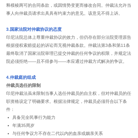
释模棱两可的合同条款，或因情势变更而修改合同。仲裁法允许当
事人向仲裁员请求出具具有约束力的意见。该意见不得上诉。
3.国家法院对仲裁协议的态度
印尼法院总体上尊重仲裁协议的效力，但仍存在部分法院受理原告
根据侵权索赔提起的诉讼而无视仲裁条款。仲裁法第3条和第11条
最终取消了国家法院审理已提交仲裁的任何争议的权限，并规定法
院必须拒绝——且不得参与——本应通过仲裁方式解决的争议。
4.仲裁庭的组成
仲裁员选任的限制
印尼仲裁法虽未限制当事人选任仲裁员的自主权，但对仲裁员的任
职资格设定了明确要求。根据法律规定，仲裁员必须符合以下条
件：
具备完全民事行为能力
年满35周岁
与任何争议方不存在二代以内的血亲或姻亲关系