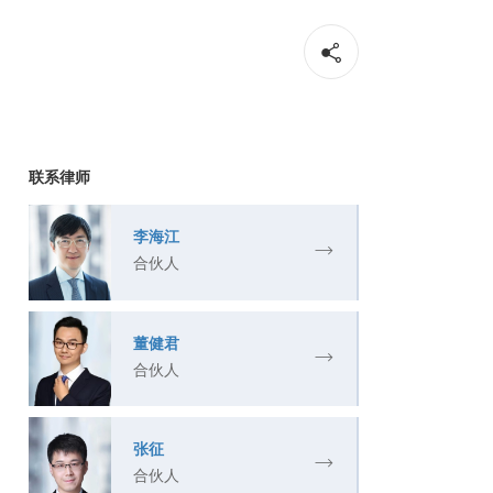
联系律师
李海江
合伙人
董健君
合伙人
张征
合伙人