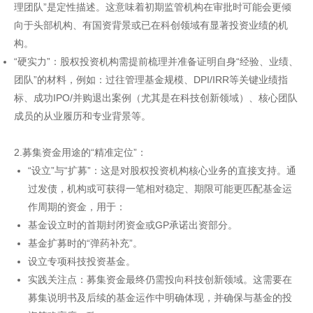
理团队”是定性描述。这意味着初期监管机构在审批时可能会更倾
向于头部机构、有国资背景或已在科创领域有显著投资业绩的机
构。
“硬实力”：股权投资机构需提前梳理并准备证明自身“经验、业绩、
团队”的材料，例如：过往管理基金规模、DPI/IRR等关键业绩指
标、成功IPO/并购退出案例（尤其是在科技创新领域）、核心团队
成员的从业履历和专业背景等。
2.募集资金用途的“精准定位”：
“设立”与“扩募”：这是对股权投资机构核心业务的直接支持。通
过发债，机构或可获得一笔相对稳定、期限可能更匹配基金运
作周期的资金，用于：
基金设立时的首期封闭资金或GP承诺出资部分。
基金扩募时的“弹药补充”。
设立专项科技投资基金。
实践关注点：募集资金最终仍需投向科技创新领域。这需要在
募集说明书及后续的基金运作中明确体现，并确保与基金的投