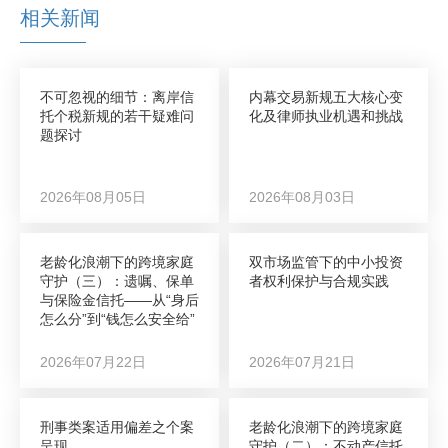
相关新闻
不可忽视的细节：离岸信
内幕交易新规五大核心变
托个税新规的若干疑难问
化及律师执业机遇和挑战
题探讨
2026年08月05日
2026年08月03日
老龄化浪潮下的跨境家庭
双市场监管下的中小投资
守护（三）：遗嘱、保单
者权利保护与合规实践
与保险金信托——从“身后
怎么分”到“钱怎么安全给”
2026年07月22日
2026年07月21日
刑事类案适用偏差之个案
老龄化浪潮下的跨境家庭
呈现
守护（二）：不动产信托