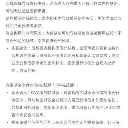
合规瑕疵导致发行失败：若管理人存在重大合规问题或内控缺陷，
可能无法通过发债审批。
信息披露违规风险：因内控不力导致披露信息失实，可能面临监管
处罚乃至投资者索赔。
资金挪用与管理风险：内控缺失可能导致募集资金被挪用或投向不
符合约定的领域，引发债券违约风险。
实践建议：股权投资机构应借此契机，全面审视并强化自身的
合规风控体系，确保其不仅满足现有私募基金监管要求，更能
适应公募债券市场的更高标准。建议进行专项的合规内控评
估，查漏补缺。
存量基金文件的“潜在掣肘”与“事先疏通”：
基金合同/LPA的限制性条款：许多现有的基金合同或有限合伙
协议中，可能包含对基金或管理人层面新增债务的限制条款，
如禁止对外融资、限制负债比例、重大融资行为需经LP大会或
咨询委员会同意等。
投资策略与范围的匹配：基金合同中约定的投资策略、行业偏