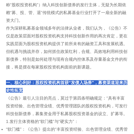
称“股权投资机构”）纳入科技创新债券的发行主体，无疑为长期依
赖“募、投、管、退”传统模式的私募基金行业打开了一扇全新的融
资大门。
作为深耕私募基金领域多年的法律从业者，我们认为，《公告》不
仅是政策层面对股权投资机构支持科技创新作用的再次肯定，更在
实践层面为股权投资机构提供了前所未有的融资工具和发展机遇。
但机遇与挑战并存，如何抓住政策红利，合规、高效地利用科技创
新债券，特别是如何处理与现有合规内控体系及存量基金文件的衔
接，将是摆在每家股权投资机构面前的新课题。
一、核心利好：股权投资机构首获“发债入场券”，募资渠道迎来历
史性拓宽
《公告》最引人注目的亮点，莫过于第四条明确规定：“具有丰富
投资经验、出色管理业绩、优秀管理团队的股权投资机构，可发行
科技创新债券，募集资金用于私募股权投资基金的设立、扩募等。
1.发行主体资格的“软门槛”与“硬实力”：
“软门槛”：《公告》提出的“丰富投资经验、出色管理业绩、优秀管