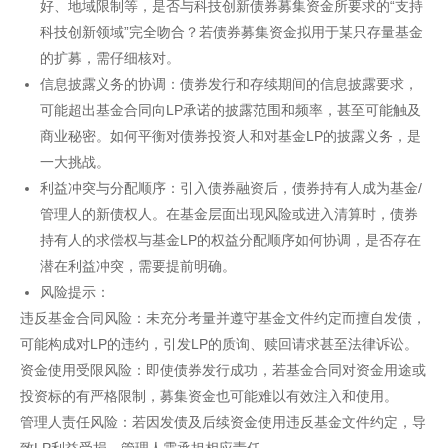
好、地域限制等，是否与科技创新债券募集资金所要求的“支持
科技创新领域”完全吻合？若债券募集资金拟用于某只存量基金
的扩募，需仔细核对。
信息披露义务的协调：债券发行和存续期间的信息披露要求，
可能超出基金合同向LP承诺的披露范围和频率，甚至可能触及
商业秘密。如何平衡对债券投资人和对基金LP的披露义务，是
一大挑战。
利益冲突与分配顺序：引入债券融资后，债券持有人成为基金/
管理人的新债权人。在基金层面出现风险或进入清算时，债券
持有人的求偿权与基金LP的权益分配顺序如何协调，是否存在
潜在利益冲突，需要提前明确。
风险提示：
违反基金合同风险：未充分考量并遵守基金文件约定而擅自发债，
可能构成对LP的违约，引发LP的质询、赎回请求甚至法律诉讼。
资金使用受限风险：即使债券发行成功，若基金合同对资金用途或
投资标的有严格限制，募集资金也可能难以有效注入和使用。
管理人责任风险：若因发债及后续资金使用违反基金文件约定，导