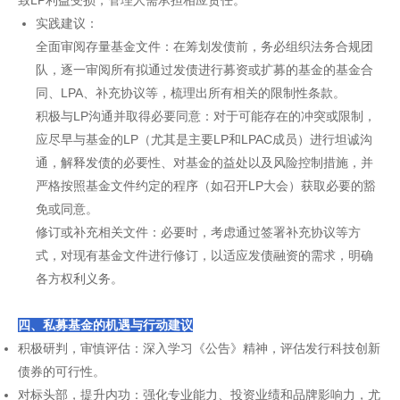
致LP利益受损，管理人需承担相应责任。
实践建议：
全面审阅存量基金文件：在筹划发债前，务必组织法务合规团
队，逐一审阅所有拟通过发债进行募资或扩募的基金的基金合
同、LPA、补充协议等，梳理出所有相关的限制性条款。
积极与LP沟通并取得必要同意：对于可能存在的冲突或限制，
应尽早与基金的LP（尤其是主要LP和LPAC成员）进行坦诚沟
通，解释发债的必要性、对基金的益处以及风险控制措施，并
严格按照基金文件约定的程序（如召开LP大会）获取必要的豁
免或同意。
修订或补充相关文件：必要时，考虑通过签署补充协议等方
式，对现有基金文件进行修订，以适应发债融资的需求，明确
各方权利义务。
四、私募基金的机遇与行动建议
积极研判，审慎评估：深入学习《公告》精神，评估发行科技创新
债券的可行性。
对标头部，提升内功：强化专业能力、投资业绩和品牌影响力，尤