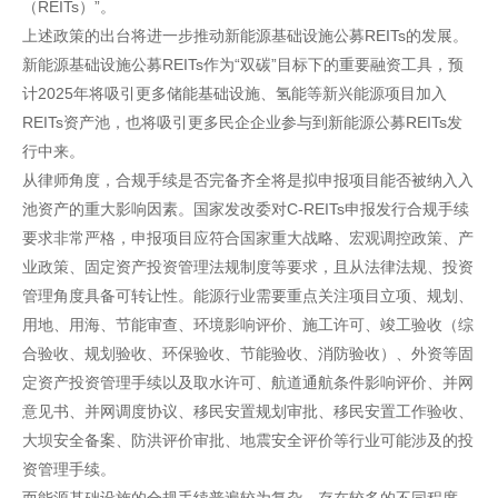
（REITs）”。
上述政策的出台将进一步推动新能源基础设施公募REITs的发展。
新能源基础设施公募REITs作为“双碳”目标下的重要融资工具，预
计2025年将吸引更多储能基础设施、氢能等新兴能源项目加入
REITs资产池，也将吸引更多民企企业参与到新能源公募REITs发
行中来。
从律师角度，合规手续是否完备齐全将是拟申报项目能否被纳入入
池资产的重大影响因素。国家发改委对C-REITs申报发行合规手续
要求非常严格，申报项目应符合国家重大战略、宏观调控政策、产
业政策、固定资产投资管理法规制度等要求，且从法律法规、投资
管理角度具备可转让性。能源行业需要重点关注项目立项、规划、
用地、用海、节能审查、环境影响评价、施工许可、竣工验收（综
合验收、规划验收、环保验收、节能验收、消防验收）、外资等固
定资产投资管理手续以及取水许可、航道通航条件影响评价、并网
意见书、并网调度协议、移民安置规划审批、移民安置工作验收、
大坝安全备案、防洪评价审批、地震安全评价等行业可能涉及的投
资管理手续。