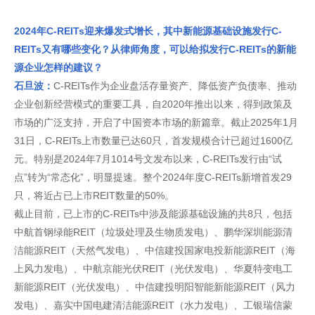
2024年C-REITs迎来爆发式增长，其中新能源基础设施发行C-
REITs又有哪些变化？从律师角度，可以给拟发行C-REITs的新能
源企业怎样的建议？
石旦波：
C-REITs作为企业盘活存量资产、降低资产负债率、推动
企业创新经营模式的重要工具，自2020年推出以来，得到政策及
市场的广泛支持，开启了中国资本市场的新篇章。截止2025年1月
31日，C-REITs上市数量已达60只，首发规模合计已超过1600亿
元。特别是2024年7月1014号文发布以来，C-REITs发行由“试
点”转为“常态化”，明显提速。整个2024年度C-REITs新增首发29
只，将近占已上市REIT数量的50%。
截止目前，已上市的C-REITs中涉及能源基础设施的共8只，包括
中航首钢绿能REIT（垃圾处理及生物质发电）、鹏华深圳能源清
洁能源REIT（天然气发电）、中信建投国家电投新能源REIT（海
上风力发电）、中航京能光伏REIT（光伏发电）、华夏特变电工
新能源REIT（光伏发电）、中信建投明阳智能新能源REIT（风力
发电）、嘉实中国电建清洁能源REIT（水力发电）、工银瑞信蒙