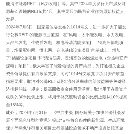
能清洁能源REIT（风力发电）等。其中2024年度发行上市涉及能
源基础设施的REITs共4只，其中两只为民营企业作为原始权益人
发起。
2024年7月6日，国家发改委发布的1014号文，进一步扩大了能发
行公募REITs的能源行业范围，在“风电、太阳能发电、水力发电、
天然气发电、生物质发电、核电等清洁能源项目；特高压输电项
目，增量配电网、微电网、充电基础设施项目”的基础上，增加
了“储能设施项目”和“清洁低碳、灵活高效的燃煤发电（含热电联产
煤电）项目”，极大丰富了能源领域的资产类型，为打通相关企业
资金链条提供有力政策支撑。同时1014号文放宽了项目资产收益
指标要求，取消对公募REITs现金流分派率或内部收益率等关键经
济指标的统一规定；提高回收资金使用灵活度，取消用于存量资产
收购的30%比例上限，将用于补充流动资金的比例上限从10%提高
至15%等。
此外，2024年7月31日，《中共中央 国务院关于加快经济社会发
展全面绿色转型的意见》提出“支持符合条件的新能源、生态环境
保护等绿色转型相关项目发行基础设施领域不动产投资信托基金