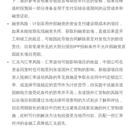
下，最好参考发电量谷值设置每期还本付息的金额，或者在峰
值时段预留一部分准备金用于支付后续谷值期间的运营成本和
融资还款。
融资风险：计划采用外部融资的资金支付建设期成本的项目，
如果未能按期实现融资关闭、获取到融资款项，直接后果是开
工和竣工的延迟，可能因此导致合同解除甚至对发包方的赔偿
责任。目前笔者所见的大部分国别IPP招标条件不允许因融资原
因延长项目周期。
汇兑与汇率风险：汇率波动可能影响项目的收益，中国公司在
资金回笼时也可能受到东道国外汇管制的影响。新能源项目投
资人抵御汇率波动风险的常见措施是争取在合同中约定锁定汇
率、或选择币值稳定的货币作为计价货币，但实践中说服东道
国购电方接受此条件的胜率并不高；东道国外汇管制的风险可
以在项目初期通过当地法律环境查明的方式初步了解和评估，
但在周期较长的项目中仍然无法避免后续新实施的外汇管制措
施，此时可行的解决方法包括接受当地币付款、匹配一些汇率
对冲的金融工具降低汇兑损失。