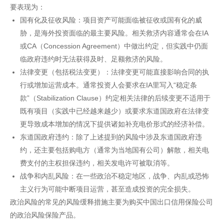
要表现为：
国有化及征收风险：项目资产可能面临被征收或国有化的威
胁，是海外投资面临的最主要风险。相关救济内容通常会在IA
或CA（Concession Agreement）中做出约定，但实践中仍面
临政府违约时无法获得及时、足额救济的风险。
法律变更（包括税法变更）：法律变更可能直接影响合同的执
行或增加运营成本。通常投资人会要求在IA里写入“稳定条
款”（Stabilization Clause）约定相关法律的后续变更不适用于
既有项目（实践中已经越来越少）或要求东道国政府在法律变
更导致成本增加的情况下提供诸如补充电价形式的经济补偿。
东道国政府违约：除了上述提到的风险中涉及东道国政府违
约，还主要包括购电方（通常为当地国有公司）解散，相关电
费支付的主权担保违约，相关发电许可被取消等。
战争和内乱风险：在一些政治不稳定地区，战争、内乱或恐怖
主义行为可能中断项目运营，甚至造成投资的完全损失。
政治风险的常见的风险缓释措施主要为购买中国出口信用保险公司
的政治风险保险产品。