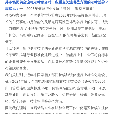
外市场提供全流程法律服务时，应重点关注哪些方面的法律差异？
高柳风：
一、2025年储能行业发展关键词：“调整与革新”
多项报告预测，全球储能市场将在2025年继续保持高速增长。增
长的主要驱动力是储能的灵活电源属性已得到各行业的认可，成为
目前调控源-荷不匹配的有效便捷手段，应用场景主要包括：电动
车扩容、高能耗行业降碳、园区/工厂的削峰填谷套利、新能源配
储等。
可以预见，新型储能技术的革新是推动能源结构转型的关键，在技
术革新和推进行业标准化建设进程中，储能行业中一些不符合标准
的企业可能会被逐步淘汰，而具备技术优势和质量控制能力的企业
有望脱颖而出。
我们关注到，近年来国家相关部门持续加强储能行业标准化建设，
截至2024年底，全国电力储能标准化技术委员会（SAC/TC550）
归口管理储能国家标准56项、储能领域能源行业标准66项，涉及
基础通用、规划设计、施工及验收、运行维护、检修、设备及试
验、安全环保、技术管理等多个方面。
因此我们理解，今后储能企业在法律合规工作中仍需要持续关注储