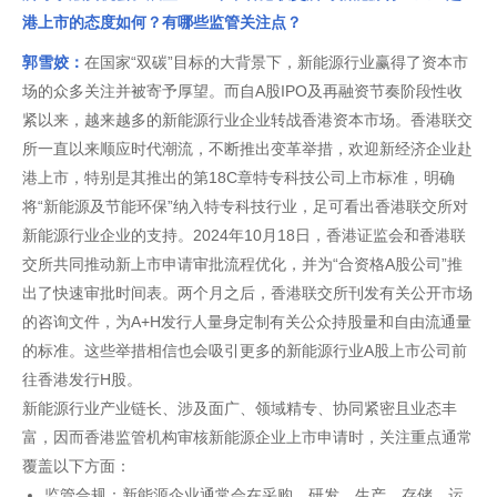
港上市的态度如何？有哪些监管关注点？
郭雪姣：
在国家“双碳”目标的大背景下，新能源行业赢得了资本市
场的众多关注并被寄予厚望。而自A股IPO及再融资节奏阶段性收
紧以来，越来越多的新能源行业企业转战香港资本市场。香港联交
所一直以来顺应时代潮流，不断推出变革举措，欢迎新经济企业赴
港上市，特别是其推出的第18C章特专科技公司上市标准，明确
将“新能源及节能环保”纳入特专科技行业，足可看出香港联交所对
新能源行业企业的支持。2024年10月18日，香港证监会和香港联
交所共同推动新上市申请审批流程优化，并为“合资格A股公司”推
出了快速审批时间表。两个月之后，香港联交所刊发有关公开市场
的咨询文件，为A+H发行人量身定制有关公众持股量和自由流通量
的标准。这些举措相信也会吸引更多的新能源行业A股上市公司前
往香港发行H股。
新能源行业产业链长、涉及面广、领域精专、协同紧密且业态丰
富，因而香港监管机构审核新能源企业上市申请时，关注重点通常
覆盖以下方面：
监管合规：新能源企业通常会在采购、研发、生产、存储、运