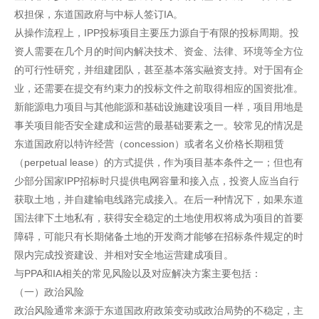
权担保，东道国政府与中标人签订IA。
从操作流程上，IPP投标项目主要压力源自于有限的投标周期。投
资人需要在几个月的时间内解决技术、资金、法律、环境等全方位
的可行性研究，并组建团队，甚至基本落实融资支持。对于国有企
业，还需要在提交有约束力的投标文件之前取得相应的国资批准。
新能源电力项目与其他能源和基础设施建设项目一样，项目用地是
事关项目能否安全建成和运营的最基础要素之一。较常见的情况是
东道国政府以特许经营（concession）或者名义价格长期租赁
（perpetual lease）的方式提供，作为项目基本条件之一；但也有
少部分国家IPP招标时只提供电网容量和接入点，投资人应当自行
获取土地，并自建输电线路完成接入。在后一种情况下，如果东道
国法律下土地私有，获得安全稳定的土地使用权将成为项目的首要
障碍，可能只有长期储备土地的开发商才能够在招标条件规定的时
限内完成投资建设、并相对安全地运营建成项目。
与PPA和IA相关的常见风险以及对应解决方案主要包括：
（一）政治风险
政治风险通常来源于东道国政府政策变动或政治局势的不稳定，主