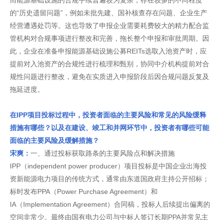
而能源基础设施的合规手续普遍较为复杂，存在较多的不同程度
的“历史遗留问题”，例如未批先建、国补核查存在问题、企业生产
经营遭遇处罚等。这也导致了申报企业需要耗费较大的精力配合监
管机构对合规事项进行整改和完善，拖长整个申报和审批周期。因
此，企业在准备申报能源基础设施公募REITs选取入池资产时，应
提前对入池资产的合规性进行梳理和甄别，协同中介机构提前对合
规性问题进行整改，避免在实质进入申报阶段后因合规问题反复及
拖延进度。
在IPP项目投标过程中，投资者面临的主要风险和常见的风险缓释
措施有哪些？以及在建设、竣工和并网环节中，投资者有哪些可能
面临的主要风险及缓解措施？
宋爽：
一、通过投标获取路条的主要风险点和解决措施
IPP（independent power producer）项目投标是中国企业出海投
资新能源电力项目的传统方式，通常由东道国政府主持公开招标；
标时发布PPA（Power Purchase Agreement）和
IA（Implementation Agreement）合同稿，投标人后续提出偏离的
空间非常少。最终由国有电力公司与中标人签订长期PPA并常见主