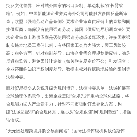
突及文化差异，应对域外国家的出口管制、单边制裁的“长臂管
辖”。例如，中国新能源企业并购海外公司可能触发多国反垄断审
查；欧盟《强迫劳动产品条例》要求企业审查供应链上的直接和间
接供应商，确保没有使用强迫劳动；德国《供应链尽职调查法》要
求企业审查上游供应商是否使用强迫劳动或破坏环境；许多国家强
制实施本地员工雇佣比例，有些国家工会势力强大，罢工风险较
高；税务方面，针对税制差异，出海企业需合理规划供应链，满足
反避税监管，避免因转让定价（如关联交易定价不公）引发调查；
企业还面临知识产权制度差异、数据主权对数据跨境传输的限制等
法律冲突。
面对贸易壁垒从关税升级为规则博弈，法律冲突从单一法域扩展至
全球治理体系竞争，出海企业需以“合规先行”重构全球化战略，将
合规能力嵌入产业竞争力，针对不同市场制订差异化方案，构
建“法域适配型”的合规体系，逐步从“合规跟随”到“规则塑造”，增强
话语权。
“天元因处理跨境并购交易而闻名”（国际法律评级机构钱伯斯评