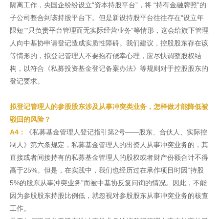
隔离工作，央国企纷纷设立“资本持股平台”，将 “持有金融牌照”的
子公司整合到该持股平台下。但是新设持股平台往往存在“设立年
限短”“只负责平台管理而无实际经营业务”等情形，这会给旗下管理
人向中基协申请登记造成实质性障碍。我们建议，控股股东存在该
等情形的，拟登记管理人不要抱有侥幸心理，应尽快调整股权结
构，以符合《私募投资基金登记备案办法》等规则对于控股股东的
登记要求。
拟登记管理人的参股股东涉及从事冲突类业务，怎样做才能降低被
驳回的风险？
A4：
《私募基金管理人登记指引第2号——股东、合伙人、实际控
制人》第六条规定，私募基金管理人的出资人从事冲突业务的，其
直接或者间接持有的私募基金管理人的股权或者财产份额合计不得
高于25%。但是，在实践中，我们也经历过在承作项目时因“持股
5%的股东从事冲突业务”而被中基协反复问询的情况。因此，不能
因为参股股东持股比例低，就忽视对参股股东从事冲突业务的核查
工作。