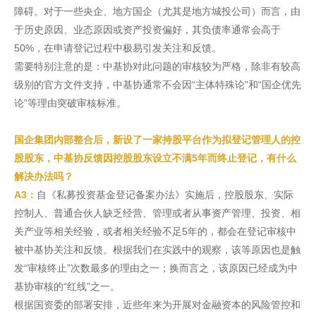
障碍。对于一些央企、地方国企（尤其是地方城投公司）而言，由
于历史原因、业态原因或资产投资偏好，其负债率通常会高于
50%，在申请登记过程中极易引发关注和反馈。
需要特别注意的是：中基协对此问题的审核较为严格，除非有较高
级别的官方文件支持，中基协通常不会因“主体特殊论”和“国企优先
论”等理由突破审核标准。
国企集团内部整合后，新设了一家持股平台作为拟登记管理人的控
股股东，中基协反馈因控股股东设立不满5年而终止登记，有什么
解决办法吗？
A3：
自《私募投资基金登记备案办法》实施后，控股股东、实际
控制人、普通合伙人缺乏经营、管理或者从事资产管理、投资、相
关产业等相关经验，或者相关经验不足5年的，都会在登记审核中
被中基协关注和反馈。根据我们在实践中的观察，该等原因也是触
发“审核终止”次数最多的理由之一；换而言之，该原因已经成为中
基协审核的“红线”之一。
根据国资委的部署安排，近些年来为开展对金融资本的风险管控和