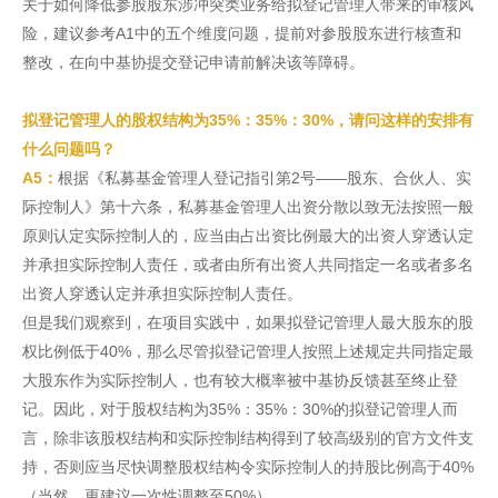
关于如何降低参股股东涉冲突类业务给拟登记管理人带来的审核风
险，建议参考A1中的五个维度问题，提前对参股股东进行核查和
整改，在向中基协提交登记申请前解决该等障碍。
拟登记管理人的股权结构为35%：35%：30%，请问这样的安排有
什么问题吗？
A5：
根据《私募基金管理人登记指引第2号——股东、合伙人、实
际控制人》第十六条，私募基金管理人出资分散以致无法按照一般
原则认定实际控制人的，应当由占出资比例最大的出资人穿透认定
并承担实际控制人责任，或者由所有出资人共同指定一名或者多名
出资人穿透认定并承担实际控制人责任。
但是我们观察到，在项目实践中，如果拟登记管理人最大股东的股
权比例低于40%，那么尽管拟登记管理人按照上述规定共同指定最
大股东作为实际控制人，也有较大概率被中基协反馈甚至终止登
记。因此，对于股权结构为35%：35%：30%的拟登记管理人而
言，除非该股权结构和实际控制结构得到了较高级别的官方文件支
持，否则应当尽快调整股权结构令实际控制人的持股比例高于40%
（当然，更建议一次性调整至50%）。