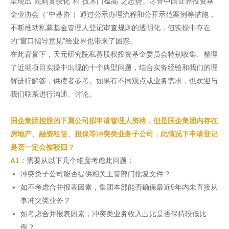
呈现出“规则复杂化”和“技术门槛高”之态势。尽管中国证券投资基
金业协会（“中基协”）通过公示办理流程和公开示范案例等措施，
不断推动私募基金管理人登记审查规则的透明化，但实操中存在
的“窗口指导意见”给业界也带来了困惑。
在此背景下，天元研究院私募股权投资基金委员会特别收集、整理
了近期项目实操中出现的十个典型问题，结合实务经验和我们的理
解进行解答，供读者参考。如果有不同观点或业务需求，也欢迎与
我们联系进行沟通、讨论。
国企集团控股的下属公司拟申请管理人资格，但是国企集团内存在
房地产、融资租赁、担保等冲突类业务子公司，此情况下申请登记
是否一定会被驳回？
A1：
需要从以下几个维度考虑此问题：
冲突类子公司能否提供相关主管部门批复文件？
如不考虑合并报表因素，集团本部能否确保最近5年内未直接从
事冲突类业务？
如考虑合并报表因素，冲突类业务收入占比是否保持较低比
例？