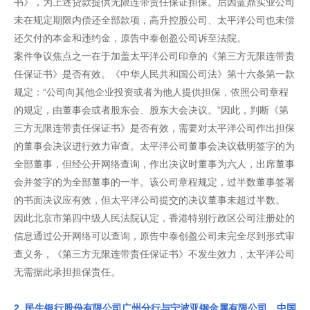
书》，为上述贷款提供无限连带责任保证担保。后因蓝鼎实业公司
未在规定期限内偿还全部款项，高升控股公司、太平洋公司也未偿
还欠付的本金和违约金，原告中泰创盈公司诉至法院。
案件争议焦点之一在于加盖太平洋公司印章的《第三方无限连带责
任保证书》是否有效。《中华人民共和国公司法》第十六条第一款
规定：“公司向其他企业投资或者为他人提供担保，依照公司章程
的规定，由董事会或者股东会、股东大会决议。”因此，判断《第
三方无限连带责任保证书》是否有效，需要对太平洋公司作出担保
的董事会决议进行效力审查。太平洋公司董事会决议载明签字的为
全部董事，但经公开网络查询，作出决议时董事为六人，出席董事
会并签字的为全部董事的一半。该公司章程规定，过半数董事签署
的书面决议应有效，但太平洋公司提交的决议董事未超过半数。
因此北京市第四中级人民法院认定，香港特别行政区公司注册处的
信息通过公开网络可以查询，原告中泰创盈公司未完全尽到形式审
查义务，《第三方无限连带责任保证书》不发生效力，太平洋公司
无需据此承担担保责任。
2. 民生银行股份有限公司广州分行与宁波亚钢金属有限公司、中国