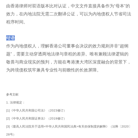
由香港律师对双语版本比对认证，中文文件直接具备作为“母本”的
效力，在内地法院无需二次翻译公证，可以为内地债权人节省司法
程序时间。
结语
作为内地债权人，理解香港公司董事会决议的效力规则并非“超纲
题”，需要主动穿透两地法律与章程的差异。唯有兼顾法律逻辑的
敬畏与商业现实的预判，方能在粤港澳大湾区深度融合的背景下，
为跨境债权筑牢兼具专业性与前瞻性的长效屏障。
参考文献
1. 法律规定：
[1]《中华人民共和国公司法》（2023修订）
[2]《中华人民共和国证券法》（2019修订）
[3]《最高人民法院关于适用<中华人民共和国民法典>有关担保制度的解释》（法释〔2020〕
28号）