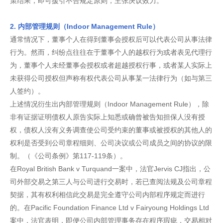
策结果，即可援引不合规定原则，主张决议效力。
2. 内部管理规则（Indoor Management Rule）
通常情况下，董事个人在得到董事会授权后可以代表公司从事法律
行为。然而，纠纷点往往在于董事个人的越权行为或者表见代理行
为，董事个人未经董事会授权或者超越授权行事，或者某人实际上
未获得公司授权但声称有权代表公司从事某一法律行为（如与第三
人签约）。
上述情况衍生出内部管理规则（Indoor Management Rule），除
非有证据证明债权人原告实际上知悉或确曾被告知担保人没有授
权，债权人没有义务调查使公司受约束的董事或被授权的其他人的
权利是否受到公司章程细则、公司决议或公司成员之间的协议的限
制。（《公司条例》第117-119条）。
在Royal British Bank v Turquand一案中，法官Jervis CJ指出，公
司外部交易之第三人与公司进行交易时，若已查阅法规及公司章程
契据，其有权利相信此交易是完全遵守公司内部程序规定而进行
的。在Pacific Foundation Finance Ltd v Fairyoung Holdings Ltd
案中，法官表明，即便公司内部管理事务存在程序瑕疵，交易相对