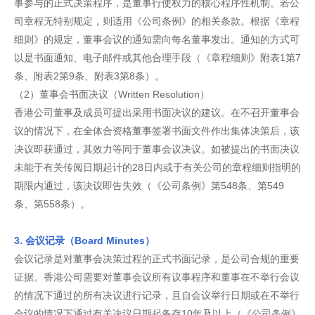
事参与的正式决策程序，是董事行使权力的核心程序性机制。若公
司章程无特别规定，则适用《公司条例》的相关条款。根据《章程
细则》的规定，董事会议的通知需向每名董事发出。通知的方式可
以是书面通知、电子邮件或其他合理手段（《章程细则》附表1第7
条、附表2第9条、附表3第8条）。
（2）董事会书面决议（Written Resolution）
香港公司董事及成员可提出采用书面决议的建议。在不召开董事会
议的情况下，在全体合资格董事签署书面文件作出集体决策后，该
决议即获通过，其效力等同于董事会议决议。如被提出的书面决议
未能于有关传阅日期起计的28日内或于有关公司的章程细则指明的
期限内通过，该决议即告失效（《公司条例》第548条、第549
条、第558条）。
3. 会议记录（Board Minutes）
会议记录是对董事会决策过程的正式书面记录，是公司合规的重要
证据。香港公司需要对董事会议所有议事程序和董事在不举行会议
的情况下通过的所有决议进行记录，且自会议举行日期或在不举行
会议的情况下通过有关决议日期起备存10年及以上（《公司条例》