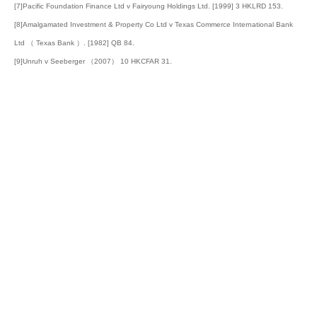
[7]Pacific Foundation Finance Ltd v Fairyoung Holdings Ltd. [1999] 3 HKLRD 153.
[8]Amalgamated Investment & Property Co Ltd v Texas Commerce International Bank
Ltd （ Texas Bank ）. [1982] QB 84.
[9]Unruh v Seeberger （2007） 10 HKCFAR 31.