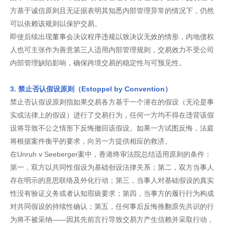
方基于诚信原则且无证据表明其知悉内部管理异常的情况下，仍然
可以依赖该规则以保护交易。
即使后续出现董事会决议程序违规以致决议无效的情形，内地债权
人也可主张作为善意第三人适用内部管理规则，交易效力不受公司
内部管理缺陷影响，确保跨境交易的稳定性与可预见性。
3. 禁止否认假设原则（Estoppel by Convention）
禁止否认假设原则指如果交易各方基于一个潜在的假设（无论是事
实或法律上的假设）进行了交易行为，任何一方均不得在违背该假
设将导致不公之情形下反悔撤回该假设。如果一方试图反悔，法庭
将根据案件衡平的要求，向另一方提供相应的救济。
在Unruh v Seeberger案中，香港终审法院总结适用原则的条件：
第一，双方以共同性假设为基础创设法律关系；第二，双方当事人
存在明示的意思联络及外化行动；第三，当事人对基础假设的真实
性没有验证义务或者认知瑕疵要求；第四，当事方的履行行为构成
对共同假设的持续性确认；第五，任何事后反悔推翻原先共识的行
为将不被采纳——因其先前言行导致交易方产生信赖并采取行动，