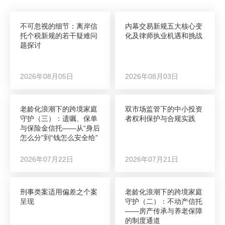
不可忽视的细节：离岸信
内幕交易新规五大核心变
托个税新规的若干疑难问
化及律师执业机遇和挑战
题探讨
2026年08月05日
2026年08月03日
老龄化浪潮下的跨境家庭
双市场监管下的中小投资
守护（三）：遗嘱、保单
者权利保护与合规实践
与保险金信托——从“身后
怎么分”到“钱怎么安全给”
2026年07月22日
2026年07月21日
刑事类案适用偏差之个案
老龄化浪潮下的跨境家庭
呈现
守护（二）：不动产信托
——房产传承与养老保障
的制度通道