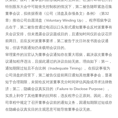
特别股东大会中可能丧失控制权的情况下，第二被告随即紧急召集
董事会议，拟依据香港《公司（清盘及杂项条文）条例》（第32
章）推动公司自愿清盘（Voluntary Winding Up）。程序瑕疵争议
点在于，第二被告曾通过电话以口头形式通知董事会反对派董事有
关会议安排，但未透露会议议题或目的，且通知时间仅距会议召开
前两日。后应反对派董事要求，第二被告于次日补发书面会议通
知，但该书面通知仍未载明会议目的。
审理案件的法官认为董事会议通知存在重大瑕疵，裁决该次董事会
议通知程序违法，且据此通过的决议自始无效。理由如下：第一，
通知期限过短且不合比例（Inadequate Timing）。在拟议事项为
公司清盘的背景下，第二被告仅提前两日通知其他董事参会，显著
短于合理期限，未留给反对派董事充分时间评估风险或寻求法律救
济；第二，隐瞒会议真实目的（Failure to Disclose Purpose），
实质上剥夺了其他董事的抗辩权，违反程序公正原则。因此，若公
司章程中规定了召开董事会议前的通知义务，因通知期限过短或存
在隐瞒会议真实目的主观恶意可能导致董事会议无效。