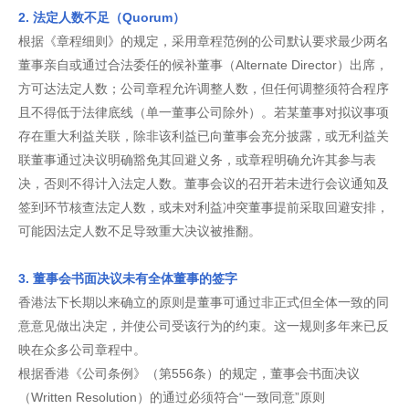
2. 法定人数不足（Quorum）
根据《章程细则》的规定，采用章程范例的公司默认要求最少两名
董事亲自或通过合法委任的候补董事（Alternate Director）出席，
方可达法定人数；公司章程允许调整人数，但任何调整须符合程序
且不得低于法律底线（单一董事公司除外）。若某董事对拟议事项
存在重大利益关联，除非该利益已向董事会充分披露，或无利益关
联董事通过决议明确豁免其回避义务，或章程明确允许其参与表
决，否则不得计入法定人数。董事会议的召开若未进行会议通知及
签到环节核查法定人数，或未对利益冲突董事提前采取回避安排，
可能因法定人数不足导致重大决议被推翻。
3. 董事会书面决议未有全体董事的签字
香港法下长期以来确立的原则是董事可通过非正式但全体一致的同
意意见做出决定，并使公司受该行为的约束。这一规则多年来已反
映在众多公司章程中。
根据香港《公司条例》（第556条）的规定，董事会书面决议
（Written Resolution）的通过必须符合“一致同意”原则