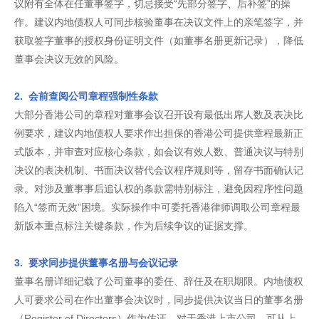
议附有全体在任董事签字，切忌接受“先部分签字、后补签”的操
作。建议内地债权人可同步核验董事在决议文件上的亲笔签字，并
获取签字董事的授权身份证明文件（如董事名册更新记录），降低
董事会决议无效的风险。
2. 会前查阅公司章程强制性条款
大部分香港公司的章程对董事会议召开设有最低出席人数及表决比
例要求，建议内地债权人要求作出担保的香港公司提供章程最新正
式版本，并审查对应核心条款，如会议有效人数、普通决议与特别
决议的表决机制、书面决议替代会议程序规则等，留存书面确认记
录。对涉及董事事后追认权的条款需特别标注，避免因程序性问题
陷入“签而无效”困境。实际操作中可委托香港律师调取公司章程最
新版本重点标注关键条款，作为后续争议的证据支撑。
3. 要求同步提供董事名册与会议记录
董事名册详细记载了公司董事的委任、辞任及在职期限。内地债权
人可要求公司在作出董事会决议时，同步提供决议当日的董事名册
（Register of Directors）作为佐证。对于香港上市公司，可从上