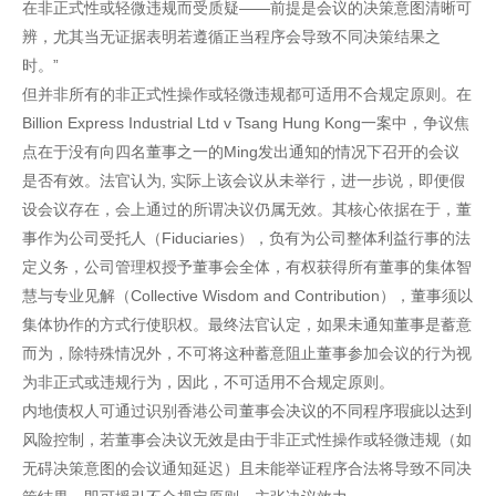
在非正式性或轻微违规而受质疑——前提是会议的决策意图清晰可
辨，尤其当无证据表明若遵循正当程序会导致不同决策结果之
时。”
但并非所有的非正式性操作或轻微违规都可适用不合规定原则。在
Billion Express Industrial Ltd v Tsang Hung Kong一案中，争议焦
点在于没有向四名董事之一的Ming发出通知的情况下召开的会议
是否有效。法官认为, 实际上该会议从未举行，进一步说，即便假
设会议存在，会上通过的所谓决议仍属无效。其核心依据在于，董
事作为公司受托人（Fiduciaries），负有为公司整体利益行事的法
定义务，公司管理权授予董事会全体，有权获得所有董事的集体智
慧与专业见解（Collective Wisdom and Contribution），董事须以
集体协作的方式行使职权。最终法官认定，如果未通知董事是蓄意
而为，除特殊情况外，不可将这种蓄意阻止董事参加会议的行为视
为非正式或违规行为，因此，不可适用不合规定原则。
内地债权人可通过识别香港公司董事会决议的不同程序瑕疵以达到
风险控制，若董事会决议无效是由于非正式性操作或轻微违规（如
无碍决策意图的会议通知延迟）且未能举证程序合法将导致不同决