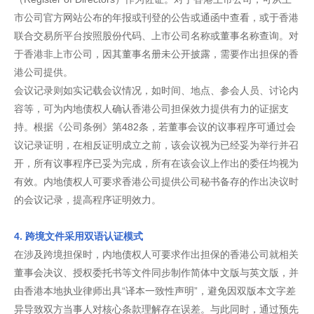
市公司官方网站公布的年报或刊登的公告或通函中查看，或于香港
联合交易所平台按照股份代码、上市公司名称或董事名称查询。对
于香港非上市公司，因其董事名册未公开披露，需要作出担保的香
港公司提供。
会议记录则如实记载会议情况，如时间、地点、参会人员、讨论内
容等，可为内地债权人确认香港公司担保效力提供有力的证据支
持。根据《公司条例》第482条，若董事会议的议事程序可通过会
议记录证明，在相反证明成立之前，该会议视为已经妥为举行并召
开，所有议事程序已妥为完成，所有在该会议上作出的委任均视为
有效。内地债权人可要求香港公司提供公司秘书备存的作出决议时
的会议记录，提高程序证明效力。
4. 跨境文件采用双语认证模式
在涉及跨境担保时，内地债权人可要求作出担保的香港公司就相关
董事会决议、授权委托书等文件同步制作简体中文版与英文版，并
由香港本地执业律师出具“译本一致性声明”，避免因双版本文字差
异导致双方当事人对核心条款理解存在误差。与此同时，通过预先