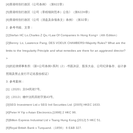
[4]香港特别行政区《公司条例》（第622章）
[5]香港特别行政区《公司（章程细则范本）公告》（第622H章）
[6]香港特别行政区《公司（清盘及杂项条文）条例》（第32章）
2. 参考书籍、文章：
[1]Stefan HC Lo,Charles Z Qu,<Law Of Companies In Hong Kong>（4th Edition）
[2]Benny Lo, Lawrence Pang, DES VOEUX CHAMBERS<Majority Rules? What are the
limits to the Irregularity Principle and what remedies are there for an aggrieved director?
>
[3]的近律师事务所:《新<公司条例>系列（2）-书面决议、股东大会、公司纪录备存、会计参
照期及禁止发行不记名股份权证》
3. 参考案例：
[1]（2020）京04民初7号。
[2]（2013）穗中法民四初字第43号。
[3]SEG Investment Ltd.v SEG Intl Securities Ltd. [2005] HKEC 1633.
[4]Peter H Yip v Asian Electronics.[1998] 2 HKC 96.
[5]Billion Express Industrial Ltd v Tsang Hung Kong.[2012] 5 HKC 51.
[6]Royal British Bank v Turquand.（1856） 6 E&B 327.