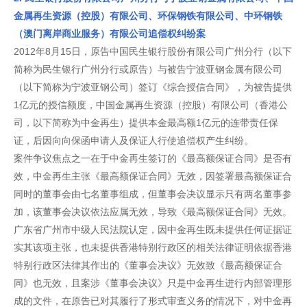
金属再生资源（控股）有限公司、环保钢铁有限公司、中环钢铁
（澳门离岸商业服务）有限公司追偿权纠纷案
2012年8月15日，原告中国民生银行股份有限公司广州分行（以下
简称为民生银行广州分行或原告）与被告宁波亚钢金属有限公司
（以下简称为宁波亚钢公司）签订《综合授信合同》，为被告提供
1亿元的授信额度，中国金属再生资源（控股）有限公司（香港公
司，以下简称为中金再生）提供本金最高额1亿元的连带责任保
证，后因向向保函申请人及保证人行使追偿权产生纠纷。
案件争议焦点之一在于中金再生签订的《最高额保证合同》是否有
效，中金再生主张《最高额保证合同》无效，因签署最高额保证合
同时的董事会由七名董事组成，但董事会决议显示只有两名董事参
加，该董事会决议依法应属无效，导致《最高额保证合同》无效。
广东省广州市中级人民法院认定，因中金再生既未提供任何证据证
实其该项主张，也未提供香港特别行政区的相关法律证明依据香港
特别行政区法律其作出的《董事会决议》无效致《最高额保证合
同》也无效，且案涉《董事会决议》只是中金再生进行内部管理形
成的文件，在原告已对其履行了形式审查义务的情况下，对中金再