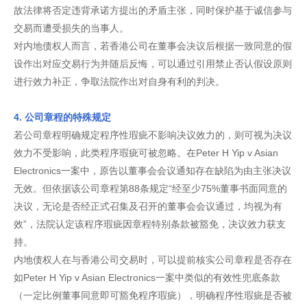
故法律将否定违背承诺方提出的矛盾主张，同时保护基于诚信参与
交易而遭受损失的当事人。
对内地债权人而言，若香港公司在董事会决议后根据一致同意的假
设作出对应交易行为并随后反悔，可以通过引用禁止否认假设原则
进行效力补正，争取法院作出对自身有利的判决。
4. 公司章程的特殊规定
若公司章程明确规定程序性瑕疵不影响决议效力的，则可视为决议
效力不受影响，此类程序瑕疵可被忽略。在Peter H Yip v Asian
Electronics一案中，原告以董事会会议通知存在缺陷为由主张决议
无效。但依据该公司章程第88条规定“经至少75%董事书面同意的
决议，无论是否经正式召集及召开的董事会会议通过，均视为有
效”，法院认定该程序瑕疵因章程特别条款被豁免，决议效力获支
持。
内地债权人在与香港公司交易时，可以提前核实公司章程是否存在
如Peter H Yip v Asian Electronics一案中类似的有效性兜底条款
（一定比例董事同意即可豁免程序瑕疵），明确程序性瑕疵是否被