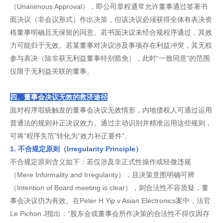
（Unanimous Approval），即公司章程通常允许董事通过签署书
面决议（非会议形式）作出决策，但该决议必须获得全体有表决资
格董事明确且无保留的同意。若书面决议未经合规程序通过，其效
力可能归于无效。若某董事对决议涉及事项存在利益冲突，其无权
参与表决（除非获无利益董事特别豁免），此时“一致同意”的范围
仅限于无利益关联的董事。
四、董事会决议无效的救济途径
面对程序瑕疵触发的董事会决议无效情形，内地债权人可通过运用
普通法的规则补正决议效力。通过主动识别并精准运用这些规则，
可将“程序失范”转化为“效力补正要件”。
1. 不合规定原则（Irregularity Principle）
不合规定原则含义如下：若仅涉及非正式性操作或轻微违规
（Mere Informality and Irregularity），且决策意图明确可辨
（Intention of Board meeting is clear），则合法性不容质疑，董
事会决议仍为有效。在Peter H Yip v Asian Electronics案中，法官
Le Pichon J指出：“股东会或董事会所作决策的合法性不得仅因存