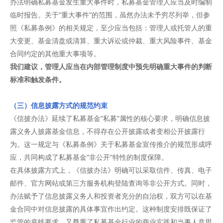
办法明确私募基金发生重大事件时，私募基金管理人应当及时编制
临时报告。关于"重大事件"的范围，虽然办法未予穷尽列举，但参
照《私募条例》的相关规定，至少应当包括：管理人或托管人的重
大变更、基金清盘或清算、重大诉讼或仲裁、重大风险事件、基金
合同约定的其他重大事项等。
我们建议，管理人应当在内部管理制度中预先明确重大事件的判断
标准和触发条件。
（三）信息披露方式的规范约束
《信披办法》延续了私募基金"私募"属性的核心要求，明确信息披
露义务人披露基金信息，不得存在公开披露或者变相公开披露行
为。这一规定与《私募条例》关于私募基金宣传推介的规范形成呼
应，共同构成了私募基金"非公开"特性的制度保障。
在具体披露方式上，《信披办法》明确可以采取信件、传真、电子
邮件、官方网站或第三方服务机构登陆查询等非公开方式。同时，
办法赋予了信息披露义务人和投资者充分的自治权，双方可以在基
金合同中对信息披露的具体事宜作出约定。这种制度安排既保证了
监管的底线要求，又尊重了私募基金行业的商业实践和当事人意思