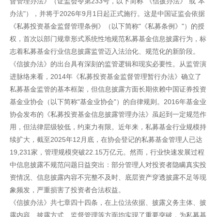
督管理办法》（证监会令第233号，以下简称"《信披办法》"或"本
办法"），并将于2026年9月1日起正式施行。这是中国证监会依据
《私募投资基金监督管理条例》（以下简称"《私募条例》"）的授
权，首次以部门规章形式系统性地规范私募基金信息披露行为，标
志着私募基金行业信息披露监管迈入法治化、规范化的新阶段。
《信披办法》的出台具有深刻的监管逻辑和现实必要性。从监管演
进脉络来看，2014年《私募投资基金监督管理暂行办法》确立了
私募基金监管的基本框架，但信息披露方面长期依赖中国证券投资
基金业协会（以下简称"基金业协会"）的自律规则。2016年基金业
协会发布的《私募投资基金信息披露管理办法》虽起到一定规范作
用，但法律层级较低，约束力有限。近年来，私募基金行业规模持
续扩大，截至2025年12月底，在协会登记的私募基金管理人已达
19,231家，管理规模突破22.15万亿元。然而，行业快速发展过程
中信息披露不规范问题日益突出：部分管理人对投资者隐瞒真实投
资情况、信息披露内容不完整不及时、底层资产穿透披露不足等现
象频发，严重损害了投资者合法权益。
《信披办法》共七章四十四条，在上位法依据、披露义务主体、披
露内容、披露方式、监督管理等方面均实现了重要突破，为私募基