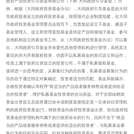
政府产业投资引导基金有限公司（下称“大同政府引导基金”）为
例，根据《大同政府投资基金办法》，大同政府引导基金是由大同
市政府批准设立的政府投资基金，按照现代企业制度组建，在大同
市政府投资基金管理委员会指导下，负责发起设立子基金、遴选子
基金管理人、设立和管理直投基金及特定产业和领域子基金、参与
其他机构设立的基金等工作。从《大同政府投资基金办法》可以看
出，大同政府引导基金并未委托其他管理机构进行管理，虽然其主
要目的亦为开展股权投资，但因不以私募基金的形式设立和运作，
性质上属于政府出资设立的投资公司，不属于私募股权基金。
值得进一步思考的是，从募集行为的目的看，私募基金募集行为的
目的在于通过特定对象确定、投资者适当性匹配、基金风险揭示、
合格投资者确认等程序“将适当的产品或者服务销售或者提供给适
合的投资者”，维护私募基金投资者的合法权益。对于全部由财政
资金出资设立且政府通过命令或制度直接指定某一主体担任管理机
构的政府投资基金[7]，财政资金向政府投资基金出资、担任政府投
资基金的管理机构均属于执行政府命令的行为，目的不在于“将适
当的产品或者服务销售或者提供给适合的投资者”，与私募基金募
集行为的目的完全不同。针对这种政府投资基金，要求其适用私募