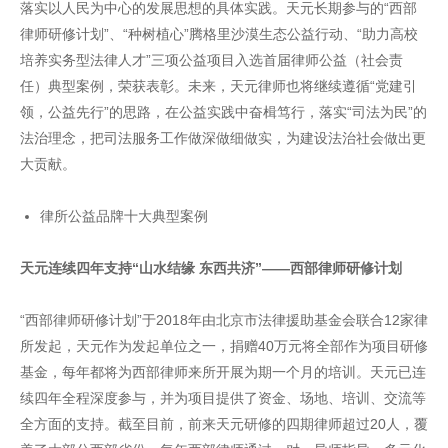
落实以人民为中心的发展思想的具体实践。天元长期参与的“西部
律师研修计划”、“种树植心”腾格里沙漠生态公益行动、“助力高校
培养实务型法律人才”三项公益项目入选首届律师公益（社会责
任）典型案例，荣获表彰。未来，天元律师也将继续遵循“党建引
领，公益先行”的思路，在公益实践中奋楫笃行，落实“司法为民”的
法治理念，把司法服务工作做深做细做实，为建设法治社会做出更
大贡献。
律所公益品牌十大典型案例
天元连续四年支持“山水结缘 东西共济”——西部律师研修计划
“西部律师研修计划”于2018年由北京市法律援助基金会联合12家律
所发起，天元作为发起单位之一，捐赠40万元将全部作为项目研修
基金，每年都将为西部律师来所开展为期一个月的培训。天元已连
续四年全程深度参与，并为项目提供了资金、场地、培训、交流等
全方面的支持。截至目前，前来天元研修的四期律师超过20人，覆